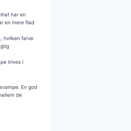
nhat har en
ar en mere flad
, hvilken farve
gtig
e trives i
 svampe. En god
 mellem de