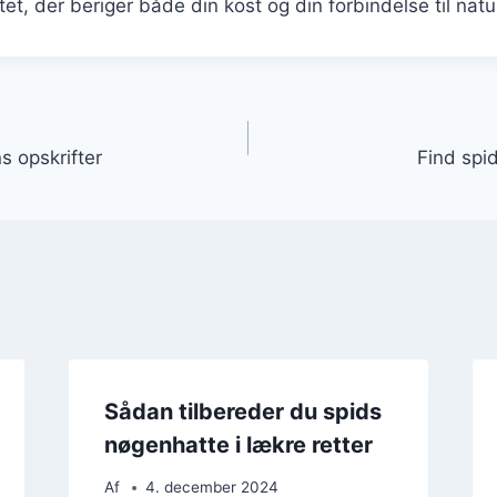
tet, der beriger både din kost og din forbindelse til natu
gation
s opskrifter
Find spi
Sådan tilbereder du spids
nøgenhatte i lækre retter
Af
4. december 2024