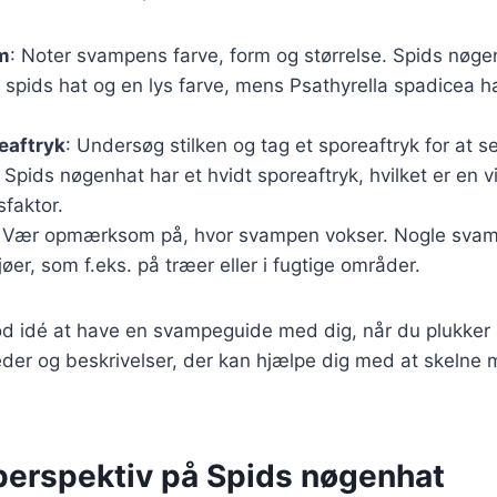
rm
: Noter svampens farve, form og størrelse. Spids nøge
k spids hat og en lys farve, mens Psathyrella spadicea h
reaftryk
: Undersøg stilken og tag et sporeaftryk for at se
 Spids nøgenhat har et hvidt sporeaftryk, hvilket er en vi
sfaktor.
: Vær opmærksom på, hvor svampen vokser. Nogle svamp
øer, som f.eks. på træer eller i fugtige områder.
od idé at have en svampeguide med dig, når du plukker
lleder og beskrivelser, der kan hjælpe dig med at skelne
 perspektiv på Spids nøgenhat