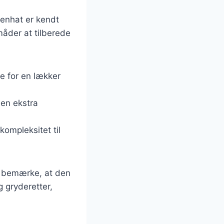
genhat er kendt
måder at tilberede
le for en lækker
 en ekstra
kompleksitet til
t bemærke, at den
 gryderetter,