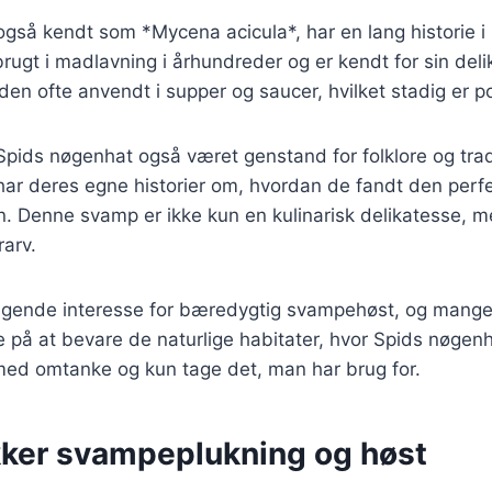
også kendt som *Mycena acicula*, har en lang historie 
rugt i madlavning i århundreder og er kendt for sin deli
en ofte anvendt i supper og saucer, hvilket stadig er p
 Spids nøgenhat også været genstand for folklore og tra
ar deres egne historier om, hvordan de fandt den perf
. Denne svamp er ikke kun en kulinarisk delikatesse, m
arv.
stigende interesse for bæredygtig svampehøst, og man
å at bevare de naturlige habitater, hvor Spids nøgenha
 med omtanke og kun tage det, man har brug for.
ikker svampeplukning og høst