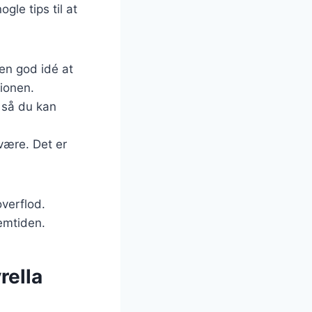
gle tips til at
 en god idé at
ionen.
 så du kan
 være. Det er
overflod.
emtiden.
rella