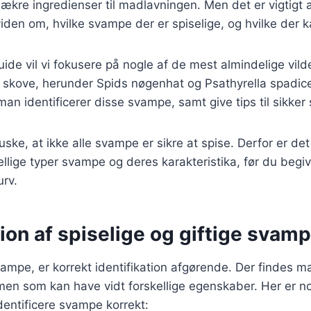
lækre ingredienser til madlavningen. Men det er vigtigt 
en om, hvilke svampe der er spiselige, og hvilke der k
de vil vi fokusere på nogle af de mest almindelige vil
 skove, herunder Spids nøgenhat og Psathyrella spadicea
n identificerer disse svampe, samt give tips til sikke
huske, at ikke alle svampe er sikre at spise. Derfor er de
llige typer svampe og deres karakteristika, før du begiv
rv.
tion af spiselige og giftige svam
ampe, er korrekt identifikation afgørende. Der findes 
men som kan have vidt forskellige egenskaber. Her er nogl
entificere svampe korrekt: