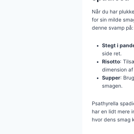
Når du har plukke
for sin milde sma
denne svamp på:
Stegt i pand
side ret.
Risotto
: Tils
dimension af
Supper
: Bru
smagen.
Psathyrella spad
har en lidt mere 
hvor dens smag ka