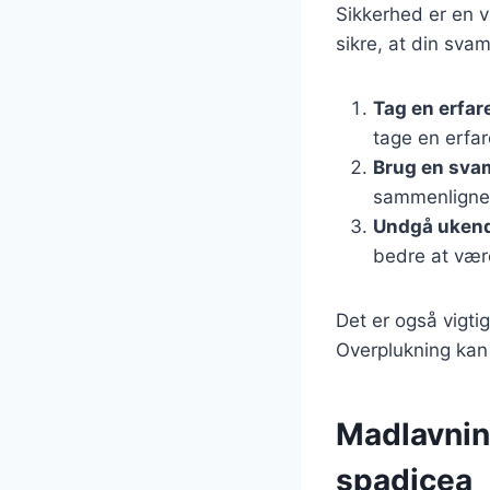
Sikkerhed er en vi
sikre, at din sva
Tag en erfa
tage en erfa
Brug en sva
sammenligne 
Undgå uken
bedre at være
Det er også vigti
Overplukning kan
Madlavnin
spadicea