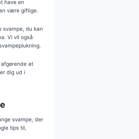
at have en
an være giftige.
de svampe, du kan
. Vi vil også
r svampeplukning.
t afgørende at
er dig ud i
pe
mange svampe, der
e tips til,