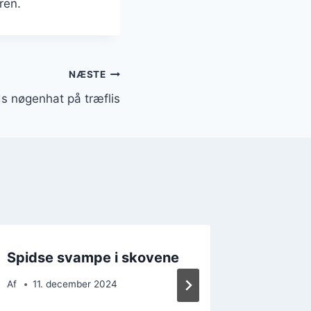
ren.
NÆSTE
ds nøgenhat på træflis
Spidse svampe i skovene
Vilde 
omkrin
Af
11. december 2024
Af
7. d