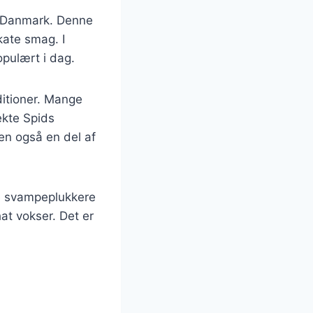
i Danmark. Denne
kate smag. I
opulært i dag.
ditioner. Mange
ekte Spids
en også en del af
ge svampeplukkere
t vokser. Det er