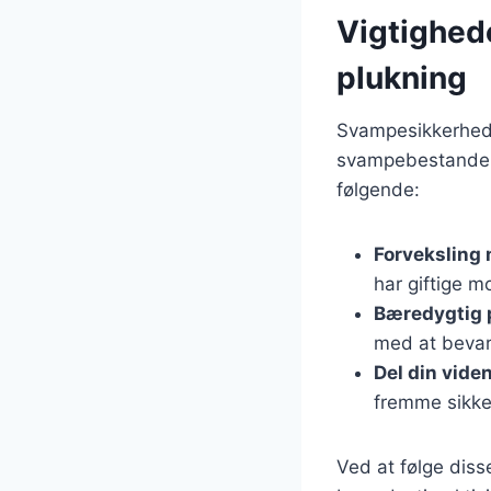
Vigtighed
plukning
Svampesikkerhed 
svampebestande i
følgende:
Forveksling
har giftige m
Bæredygtig 
med at bevar
Del din vide
fremme sikke
Ved at følge diss