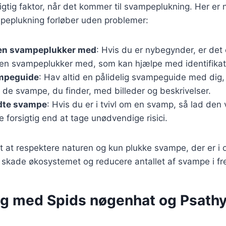
gtig faktor, når det kommer til svampeplukning. Her er no
mpeplukning forløber uden problemer:
ren svampeplukker med
: Hvis du er nybegynder, er det
ren svampeplukker med, som kan hjælpe med identifikat
mpeguide
: Hav altid en pålidelig svampeguide med dig,
de svampe, du finder, med billeder og beskrivelser.
dte svampe
: Hvis du er i tvivl om en svamp, så lad den
 forsigtig end at tage unødvendige risici.
gt at respektere naturen og kun plukke svampe, der er i 
 skade økosystemet og reducere antallet af svampe i fr
g med Spids nøgenhat og Psathy