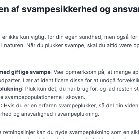
en af svampesikkerhed og ansvar
er ikke kun vigtigt for din egen sundhed, men også for
 naturen. Når du plukker svampe, skal du altid være
 med giftige svampe
: Vær opmærksom på, at mange sp
odparter. Lær at identificere disse for at undgå forveksli
plukning
: Pluk kun det, du har brug for, og lad resten s
e svampepopulationerne i skoven.
n
: Hvis du er en erfaren svampeplukker, så del din vide
rhed og ansvarlighed i svampeplukning.
e retningslinjer kan du nyde svampeplukning som en sik