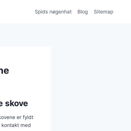
Spids nøgenhat
Blog
Sitemap
ne
e skove
kovene er fyldt
i kontakt med