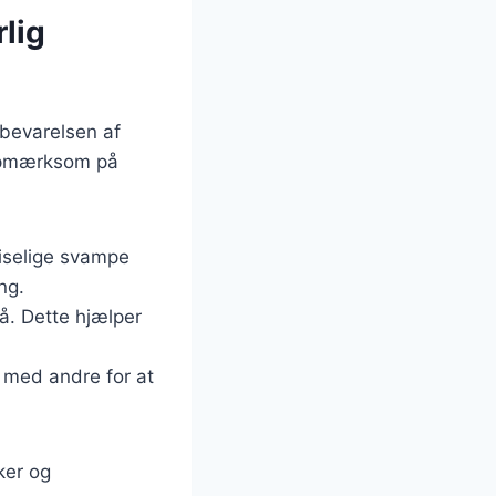
lig
 bevarelsen af
 opmærksom på
iselige svampe
ng.
tå. Dette hjælper
n med andre for at
ker og