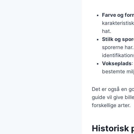
Farve og fo
karakteristis
hat.
Stilk og spo
sporerne har.
identifikation
Vokseplads
bestemte milj
Det er også en g
guide vil give bi
forskellige arter.
Historisk