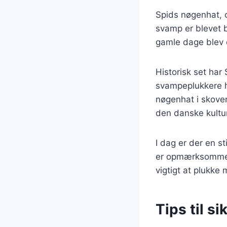
Spids nøgenhat, 
svamp er blevet b
gamle dage blev d
Historisk set har
svampeplukkere h
nøgenhat i skoven
den danske kultur
I dag er der en 
er opmærksomme p
vigtigt at plukke
Tips til s