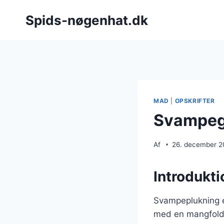
Fortsæt
Spids-nøgenhat.dk
til
indhold
MAD
|
OPSKRIFTER
Svampegu
Af
26. december 
Introdukti
Svampeplukning er
med en mangfoldi