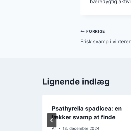
bæredygtig aktivi
Indlægsnavi
FORRIGE
Frisk svamp i vinteren
Lignende indlæg
lige
Psathyrella spadicea: en
lækker svamp at finde
Af
13. december 2024