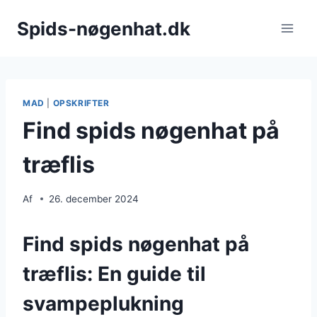
Fortsæt
Spids-nøgenhat.dk
til
indhold
MAD
|
OPSKRIFTER
Find spids nøgenhat på
træflis
Af
26. december 2024
Find spids nøgenhat på
træflis: En guide til
svampeplukning