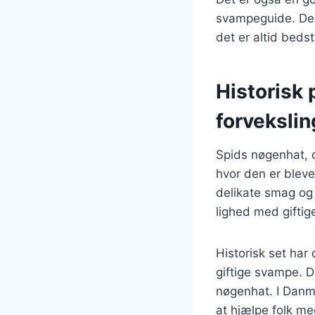
svampeguide. Der
det er altid beds
Historisk
forvekslin
Spids nøgenhat, o
hvor den er bleve
delikate smag og a
lighed med giftig
Historisk set har 
giftige svampe. De
nøgenhat. I Danma
at hjælpe folk me