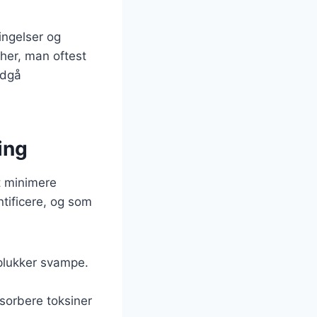
ingelser og
her, man oftest
ndgå
ing
t minimere
entificere, og som
 plukker svampe.
sorbere toksiner