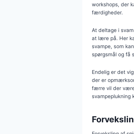
workshops, der k
færdigheder.
At deltage i sva
at lære på. Her k
svampe, som kan v
spørgsmål og få s
Endelig er det vi
der er opmærksom
færre vil der være
svampeplukning k
Forveksli
Forveksling af s