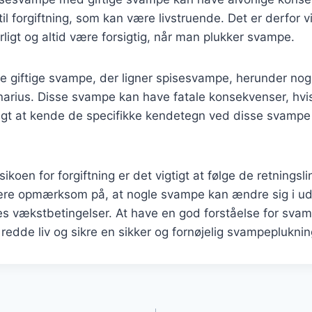
til forgiftning, som kan være livstruende. Det er derfor vi
rligt og altid være forsigtig, når man plukker svampe.
te giftige svampe, der ligner spisesvampe, herunder nogl
narius. Disse svampe kan have fatale konsekvenser, hvi
tigt at kende de specifikke kendetegn ved disse svampe
sikoen for forgiftning er det vigtigt at følge de retningsl
 være opmærksom på, at nogle svampe kan ændre sig i 
es vækstbetingelser. At have en god forståelse for sva
 redde liv og sikre en sikker og fornøjelig svampepluknin
gation