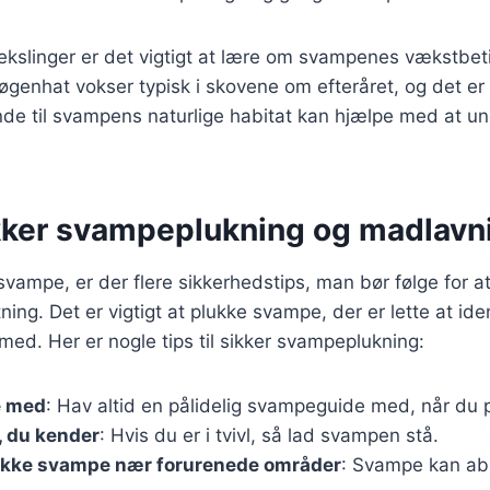
ekslinger er det vigtigt at lære om svampenes vækstbet
genhat vokser typisk i skovene om efteråret, og det er 
nde til svampens naturlige habitat kan hjælpe med at u
sikker svampeplukning og madlavn
vampe, er der flere sikkerhedstips, man bør følge for a
ftning. Det er vigtigt at plukke svampe, der er lette at id
med. Her er nogle tips til sikker svampeplukning:
e med
: Hav altid en pålidelig svampeguide med, når du
, du kender
: Hvis du er i tvivl, så lad svampen stå.
ukke svampe nær forurenede områder
: Svampe kan ab