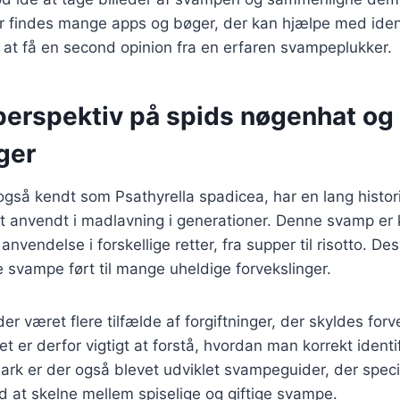
 findes mange apps og bøger, der kan hjælpe med iden
t at få en second opinion fra en erfaren svampeplukker.
 perspektiv på spids nøgenhat og
ger
gså kendt som Psathyrella spadicea, har en lang histor
t anvendt i madlavning i generationer. Denne svamp er k
nvendelse i forskellige retter, fra supper til risotto. D
e svampe ført til mange uheldige forvekslinger.
der været flere tilfælde af forgiftninger, der skyldes for
t er derfor vigtigt at forstå, hvordan man korrekt identi
rk er der også blevet udviklet svampeguider, der speci
d at skelne mellem spiselige og giftige svampe.