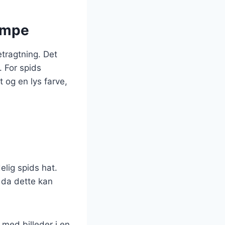
vampe
etragtning. Det
. For spids
 og en lys farve,
lig spids hat.
, da dette kan
med billeder i en