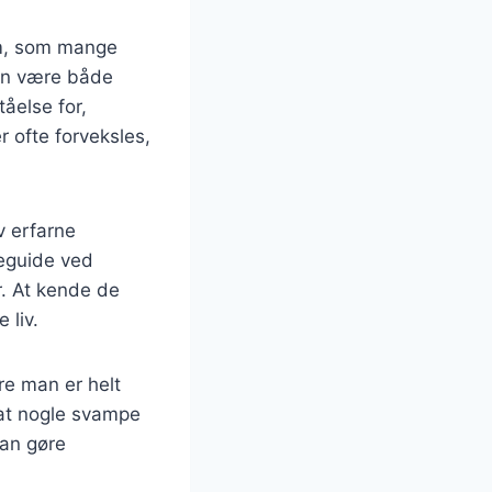
em, som mange
kan være både
tåelse for,
 ofte forveksles,
v erfarne
peguide ved
r. At kende de
 liv.
re man er helt
 at nogle svampe
kan gøre