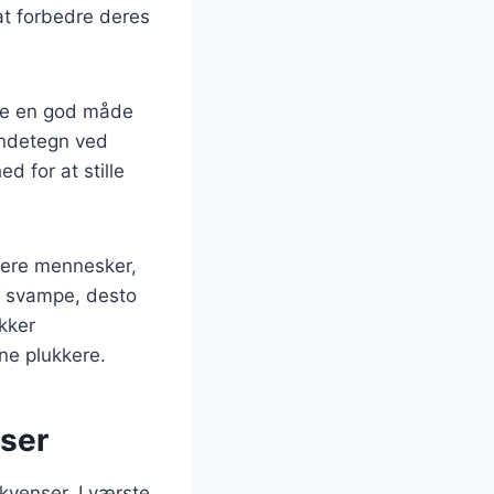
t forbedre deres
re en god måde
endetegn ved
 for at stille
lere mennesker,
r svampe, desto
ikker
ne plukkere.
ser
kvenser. I værste