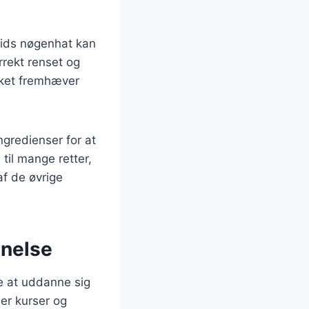
pids nøgenhat kan
rrekt renset og
ilket fremhæver
ngredienser for at
til mange retter,
f de øvrige
nnelse
e at uddanne sig
er kurser og