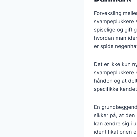
Forveksling mell
svampeplukkere s
spiselige og gifti
hvordan man ident
er spids nøgenhat,
Det er ikke kun n
svampeplukkere ka
hånden og at del
specifikke kende
En grundlæggende
sikker på, at den
kan ændre sig i 
identifikationen 