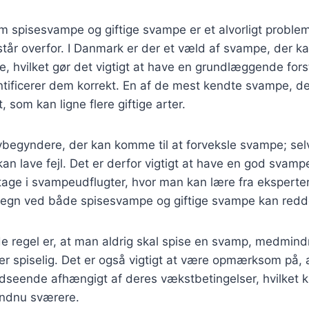
em spisesvampe og giftige svampe er et alvorligt probl
tår overfor. I Danmark er der et væld af svampe, der 
ge, hvilket gør det vigtigt at have en grundlæggende fors
ificerer dem korrekt. En af de mest kendte svampe, der
 som kan ligne flere giftige arter.
ybegyndere, der kan komme til at forveksle svampe; sel
n lave fejl. Det er derfor vigtigt at have en god svam
tage i svampeudflugter, hvor man kan lære fra eksperte
tegn ved både spisesvampe og giftige svampe kan redde
 regel er, at man aldrig skal spise en svamp, medmind
 er spiselig. Det er også vigtigt at være opmærksom på,
udseende afhængigt af deres vækstbetingelser, hvilket 
endnu sværere.