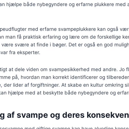
an hjælpe både nybegyndere og erfarne plukkere med a
mpeudflugter med erfarne svampeplukkere kan også væ
an man få praktisk erfaring og lære om de forskellige k
ære svære at finde i bøger. Det er også en god mulighed
var fra eksperter.
gtigt at dele viden om svampesikkerhed med andre. Jo f
me på, hvordan man korrekt identificerer og tilberede
, der lider af forgiftninger. At skabe en kultur omkring s
an hjælpe med at beskytte både nybegyndere og erfar
ng af svampe og deres konsekven
pisesvampe med giftige svampe kan have alvorlige konse