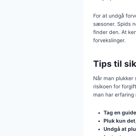
For at undgå forv
sæsoner. Spids nø
finder den. At ke
forvekslinger.
Tips til 
Når man plukker s
risikoen for forgi
man har erfaring 
Tag en guid
Pluk kun det
Undgå at pl