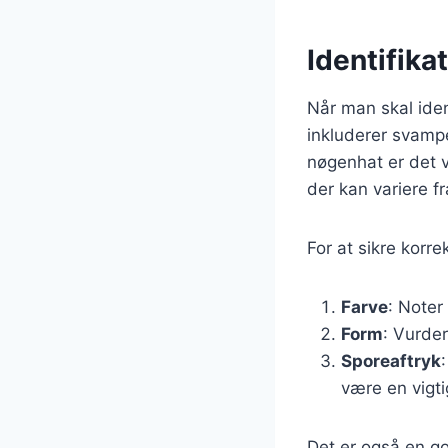
Identifika
Når man skal iden
inkluderer svampe
nøgenhat er det v
der kan variere fr
For at sikre korre
Farve
: Noter
Form
: Vurde
Sporeaftryk
være en vigtig
Det er også en g