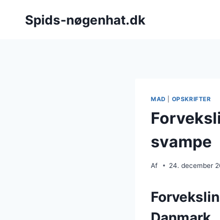
Fortsæt
Spids-nøgenhat.dk
til
indhold
MAD
|
OPSKRIFTER
Forveksl
svampe
Af
24. december 
Forveksli
Danmark