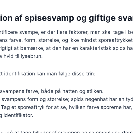
tion af spisesvamp og giftige s
tificere svampe, er der flere faktorer, man skal tage i b
ns farve, form, størrelse, og ikke mindst sporeaftrykket
igtigt at bemærke, at den har en karakteristisk spids hat
a hvid til lysebrun.
kt identifikation kan man følge disse trin:
 svampens farve, både på hatten og stilken.
r svampens form og størrelse; spids nøgenhat har en tyde
: Tag et sporeaftryk for at se, hvilken farve sporerne har
 identifikator.
od idé at tage billeder af svampen og sammenligne dem 