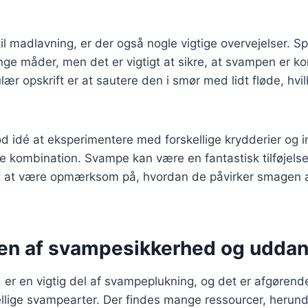
l madlavning, er der også nogle vigtige overvejelser. S
ge måder, men det er vigtigt at sikre, at svampen er ko
ulær opskrift er at sautere den i smør med lidt fløde, hv
d idé at eksperimentere med forskellige krydderier og i
e kombination. Svampe kan være en fantastisk tilføjelse 
gt at være opmærksom på, hvordan de påvirker smagen a
en af svampesikkerhed og udda
er en vigtig del af svampeplukning, og det er afgørend
llige svampearter. Der findes mange ressourcer, herund