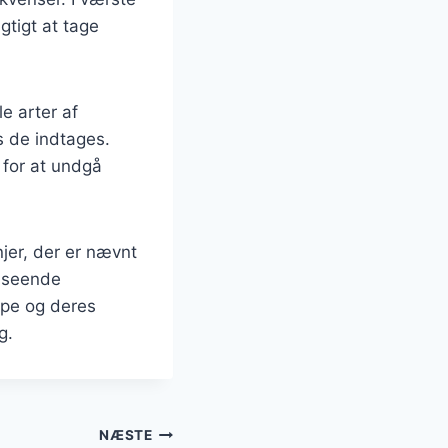
gtigt at tage
e arter af
s de indtages.
 for at undgå
injer, der er nævnt
udseende
mpe og deres
g.
NÆSTE