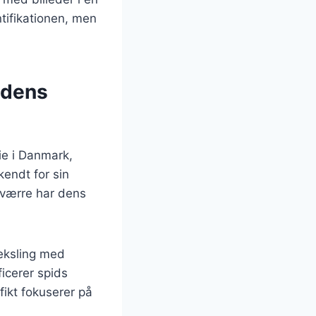
tifikationen, men
 dens
ie i Danmark,
endt for sin
esværre har dens
veksling med
ficerer spids
fikt fokuserer på