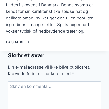
findes i skovene i Danmark. Denne svamp er
kendt for sin karakteristiske spidse hat og
delikate smag, hvilket gør den til en populær
ingrediens i mange retter. Spids nøgenhatte
vokser typisk på nedbrydende træer og…
SPIDS
LÆS MERE
NØGENHATTE
SOM
Skriv et svar
TOPPING
PÅ
EN
Din e-mailadresse vil ikke blive publiceret.
LÆKKER
Krævede felter er markeret med
*
GRATINERET
RET