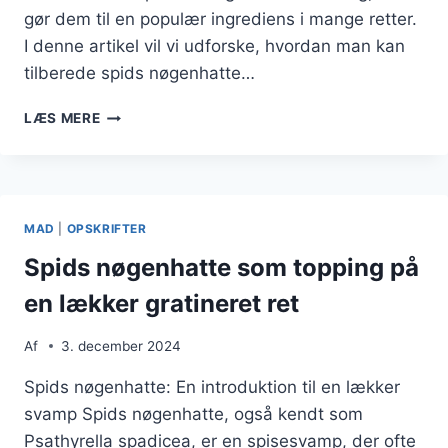
gør dem til en populær ingrediens i mange retter.
I denne artikel vil vi udforske, hvordan man kan
tilberede spids nøgenhatte…
SPIDS
LÆS MERE
NØGENHATTE
OG
PERLESPELTSALAT
I
EN
MAD
|
OPSKRIFTER
LÆKKER
RET
Spids nøgenhatte som topping på
en lækker gratineret ret
Af
3. december 2024
Spids nøgenhatte: En introduktion til en lækker
svamp Spids nøgenhatte, også kendt som
Psathyrella spadicea, er en spisesvamp, der ofte