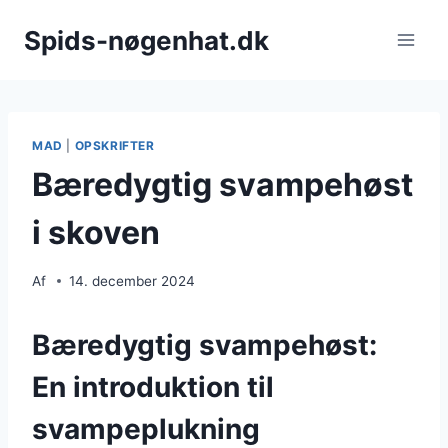
Fortsæt
Spids-nøgenhat.dk
til
indhold
MAD
|
OPSKRIFTER
Bæredygtig svampehøst
i skoven
Af
14. december 2024
Bæredygtig svampehøst:
En introduktion til
svampeplukning