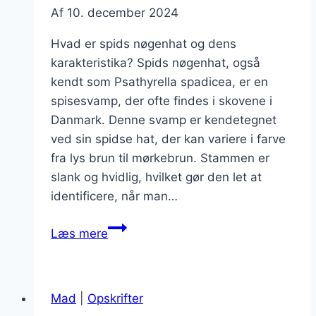
Af
10. december 2024
Hvad er spids nøgenhat og dens
karakteristika? Spids nøgenhat, også
kendt som Psathyrella spadicea, er en
spisesvamp, der ofte findes i skovene i
Danmark. Denne svamp er kendetegnet
ved sin spidse hat, der kan variere i farve
fra lys brun til mørkebrun. Stammen er
slank og hvidlig, hvilket gør den let at
identificere, når man…
Spids
Læs mere
nøgenhat
i
madlavning
Mad
|
Opskrifter