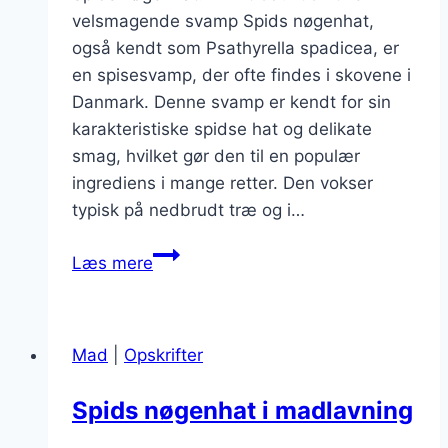
velsmagende svamp Spids nøgenhat,
også kendt som Psathyrella spadicea, er
en spisesvamp, der ofte findes i skovene i
Danmark. Denne svamp er kendt for sin
karakteristiske spidse hat og delikate
smag, hvilket gør den til en populær
ingrediens i mange retter. Den vokser
typisk på nedbrudt træ og i…
Spids
Læs mere
nøgenhat
i
en
Mad
|
Opskrifter
lækker
fyldig
Spids nøgenhat i madlavning
suppe