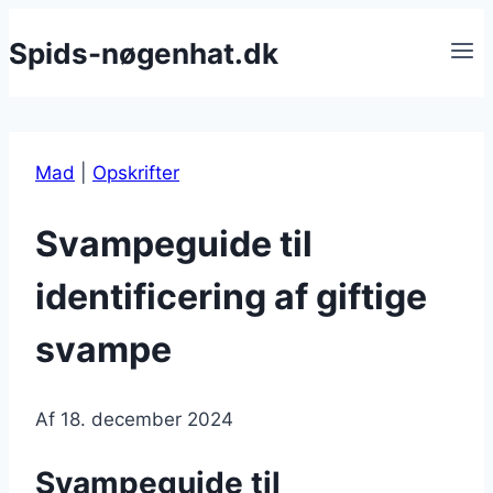
Fortsæt
Spids-nøgenhat.dk
til
indhold
Mad
|
Opskrifter
Svampeguide til
identificering af giftige
svampe
Af
18. december 2024
Svampeguide til