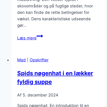
skovområder og på fugtige steder, hvor
den kan finde de rette betingelser for
vækst. Dens karakteristiske udseende
gør…
Psathyrella
Læs mere
spadicea:
en
spisesvamp
Mad
|
Opskrifter
med
smag
Spids nøgenhat i en lækker
fyldig suppe
Af
5. december 2024
Spids nøgenhat: En introduktion til en