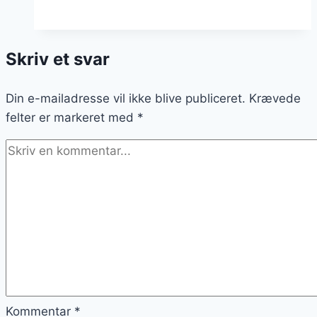
identificering
på
udflugt
Skriv et svar
Din e-mailadresse vil ikke blive publiceret.
Krævede
felter er markeret med
*
Kommentar
*