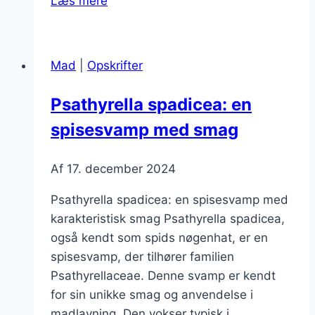
Læs mere
svamp
i
opskrifter:
Mad
|
Opskrifter
fordele
ved
Psathyrella spadicea: en
vilde
spisesvamp med smag
svampe
Af
17. december 2024
Psathyrella spadicea: en spisesvamp med
karakteristisk smag Psathyrella spadicea,
også kendt som spids nøgenhat, er en
spisesvamp, der tilhører familien
Psathyrellaceae. Denne svamp er kendt
for sin unikke smag og anvendelse i
madlavning. Den vokser typisk i