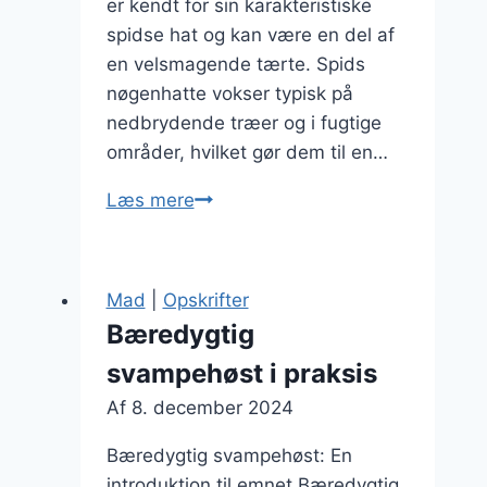
er kendt for sin karakteristiske
spidse hat og kan være en del af
en velsmagende tærte. Spids
nøgenhatte vokser typisk på
nedbrydende træer og i fugtige
områder, hvilket gør dem til en…
Spids
Læs mere
nøgenhatte
og
svampe
Mad
|
Opskrifter
i
Bæredygtig
en
svampehøst i praksis
sprød
tærte
Af
8. december 2024
Bæredygtig svampehøst: En
introduktion til emnet Bæredygtig