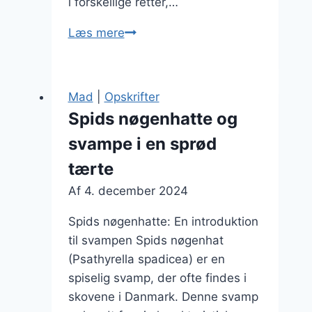
i forskellige retter,…
Smagsoplevelser
Læs mere
med
psathyrella
svampe
Mad
|
Opskrifter
i
Spids nøgenhatte og
retter
svampe i en sprød
tærte
Af
4. december 2024
Spids nøgenhatte: En introduktion
til svampen Spids nøgenhat
(Psathyrella spadicea) er en
spiselig svamp, der ofte findes i
skovene i Danmark. Denne svamp