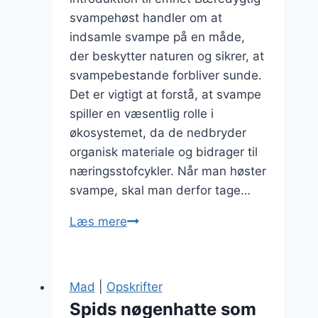
svampehøst handler om at
indsamle svampe på en måde,
der beskytter naturen og sikrer, at
svampebestande forbliver sunde.
Det er vigtigt at forstå, at svampe
spiller en væsentlig rolle i
økosystemet, da de nedbryder
organisk materiale og bidrager til
næringsstofcykler. Når man høster
svampe, skal man derfor tage…
Bæredygtig
Læs mere
svampehøst
i
praksis
Mad
|
Opskrifter
Spids nøgenhatte som