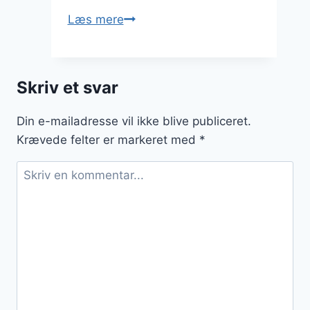
Spids
Læs mere
nøgenhatte
som
topping
Skriv et svar
på
en
Din e-mailadresse vil ikke blive publiceret.
lækker
Krævede felter er markeret med
*
gratineret
ret