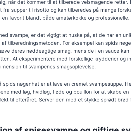
lg, når det kommer til at tilberede velsmagende retter
t fra supper til risotto og kan tilberedes på mange forsk
il en favorit blandt både amatørkokke og professionelle.
ed svampe, er det vigtigt at huske på, at de har en un
t af tilberedningsmetoden. For eksempel kan spids nøge
hæve deres nøddeagtige smag, mens de i en sauce kan t
retten. At eksperimentere med forskellige krydderier og 
dimension til svampenes smagsoplevelse.
på spids nøgenhat er at lave en cremet svampesuppe. H
e med løg, hvidløg, fløde og bouillon for at skabe en 
fekt til efteråret. Server den med et stykke sprødt brød 
ation af spisesvampe og giftige 