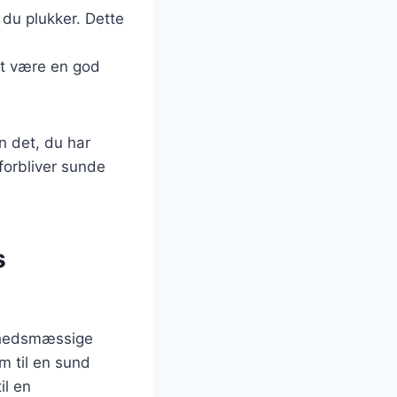
 du plukker. Dette
et være en god
n det, du har
 forbliver sunde
s
dhedsmæssige
em til en sund
il en