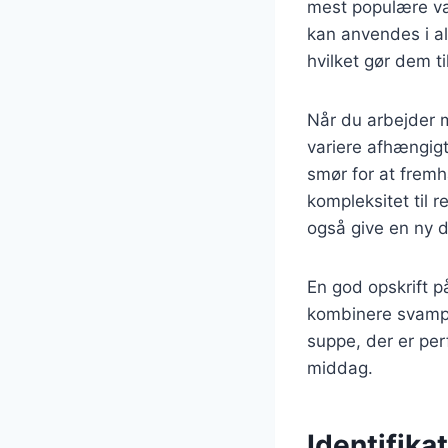
mest populære va
kan anvendes i al
hvilket gør dem t
Når du arbejder m
variere afhængig
smør for at frem
kompleksitet til 
også give en ny 
En god opskrift 
kombinere svampen
suppe, der er per
middag.
Identifik