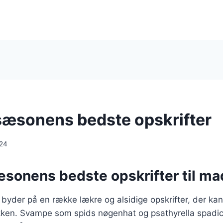
æsonens bedste opskrifter
024
onens bedste opskrifter til ma
der på en række lækre og alsidige opskrifter, der kan
økken. Svampe som spids nøgenhat og psathyrella spadic