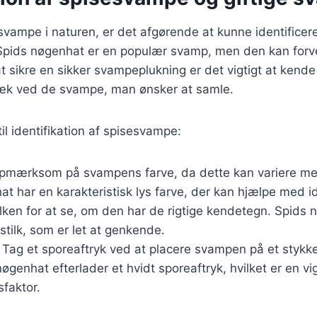
vampe i naturen, er det afgørende at kunne identificere
Spids nøgenhat er en populær svamp, men den kan for
 at sikre en sikker svampeplukning er det vigtigt at kend
træk ved de svampe, man ønsker at samle.
til identifikation af spisesvampe:
opmærksom på svampens farve, da dette kan variere me
t har en karakteristisk lys farve, der kan hjælpe med id
tilken for at se, om den har de rigtige kendetegn. Spids
 stilk, som er let at genkende.
: Tag et sporeaftryk ved at placere svampen på et stykke 
nøgenhat efterlader et hvidt sporeaftryk, hvilket er en vig
sfaktor.