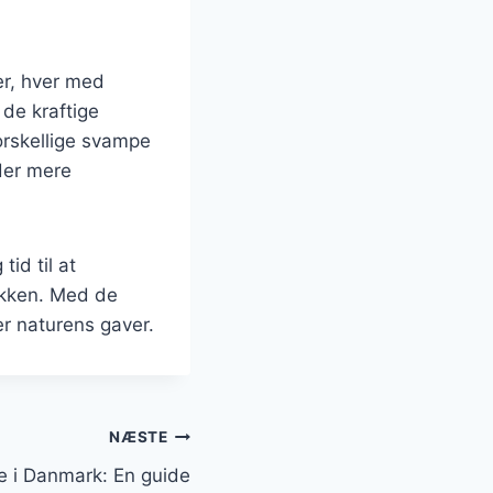
er, hver med
de kraftige
orskellige svampe
der mere
id til at
økken. Med de
rer naturens gaver.
NÆSTE
e i Danmark: En guide