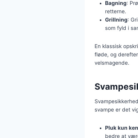
Bagning
: Pr
retterne.
Grillning
: Gr
som fyld i s
En klassisk opskr
fløde, og derefter
velsmagende.
Svampesik
Svampesikkerhed e
svampe er det vig
Pluk kun ke
bedre at vær