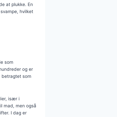
e at plukke. En
e svampe, hvilket
rie som
hundreder og er
e betragtet som
er, især i
 til mad, men også
fter. I dag er