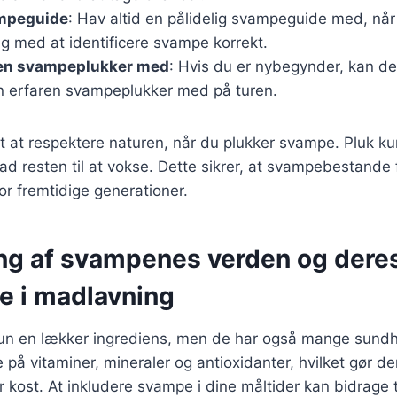
mpeguide
: Hav altid en pålidelig svampeguide med, når
g med at identificere svampe korrekt.
ren svampeplukker med
: Hvis du er nybegynder, kan d
en erfaren svampeplukker med på turen.
gt at respektere naturen, når du plukker svampe. Pluk ku
rlad resten til at vokse. Dette sikrer, at svampebestande
r fremtidige generationer.
ng af svampenes verden og dere
e i madlavning
kun en lækker ingrediens, men de har også mange sun
e på vitaminer, mineraler og antioxidanter, hvilket gør d
ver kost. At inkludere svampe i dine måltider kan bidrage t