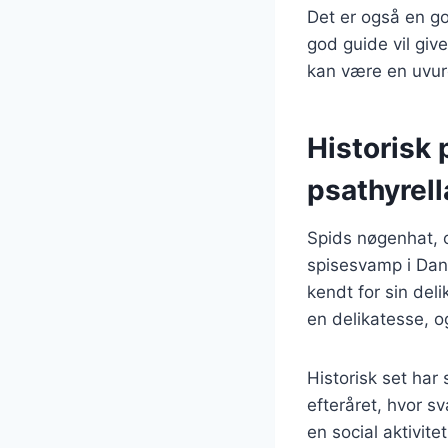
Det er også en g
god guide vil give
kan være en uvurd
Historisk
psathyrell
Spids nøgenhat, 
spisesvamp i Dan
kendt for sin del
en delikatesse, og
Historisk set har 
efteråret, hvor s
en social aktivite