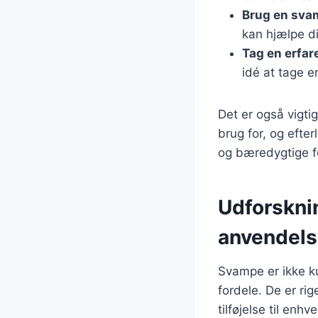
Brug en sva
kan hjælpe di
Tag en erfa
idé at tage 
Det er også vigti
brug for, og efte
og bæredygtige fo
Udforskni
anvendels
Svampe er ikke 
fordele. De er rig
tilføjelse til enh