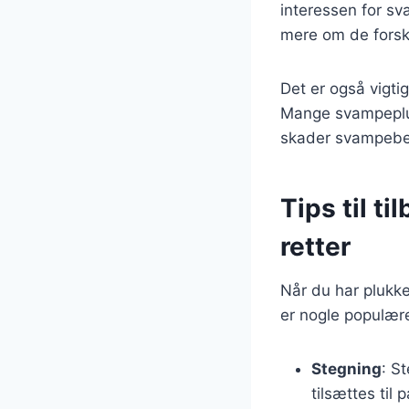
interessen for sv
mere om de forske
Det er også vigti
Mange svampepluk
skader svampebe
Tips til t
retter
Når du har plukk
er nogle populære
Stegning
: S
tilsættes til 