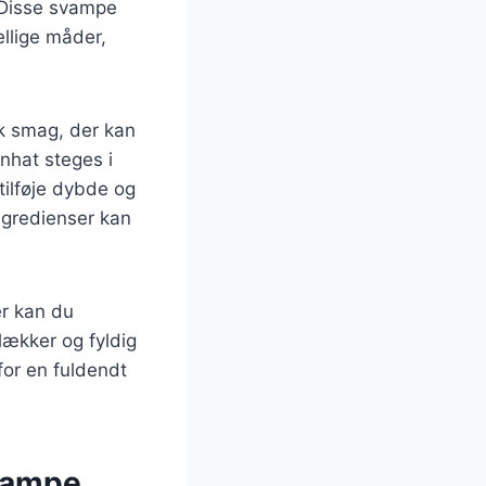
. Disse svampe
ellige måder,
ik smag, der kan
nhat steges i
ilføje dybde og
ingredienser kan
er kan du
lækker og fyldig
for en fuldendt
svampe