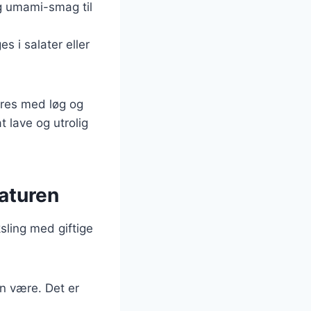
lig umami-smag til
s i salater eller
eres med løg og
t lave og utrolig
aturen
sling med giftige
en være. Det er