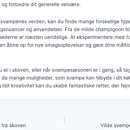
 og forbedre dit generelle velvære.
 svampenes verden, kan du finde mange forskellige typ
gsnuancer og anvendelser. Fra de milde champignon til 
ghederne er næsten uendelige. At eksperimentere med f
 kan åbne op for nye smagsoplevelser og gøre dine målti
er i skoven, eller når svampesæsonen er i gang, så tag t
 de mange muligheder, som svampe kan tilbyde i dit k
g lidt kreativitet kan du skabe fantastiske retter, der fej
gation
 fra skoven
Vilde svamp