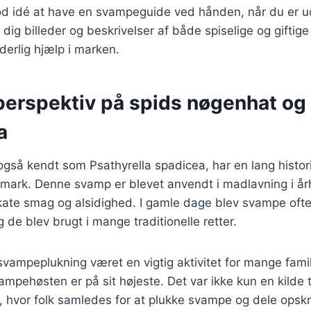
od idé at have en svampeguide ved hånden, når du er ud
 dig billeder og beskrivelser af både spiselige og giftig
erlig hjælp i marken.
 perspektiv på spids nøgenhat og
a
også kendt som Psathyrella spadicea, har en lang histo
mark. Denne svamp er blevet anvendt i madlavning i år
ikate smag og alsidighed. I gamle dage blev svampe oft
 de blev brugt i mange traditionelle retter.
svampeplukning været en vigtig aktivitet for mange famili
vampehøsten er på sit højeste. Det var ikke kun en kilde
t, hvor folk samledes for at plukke svampe og dele opskri