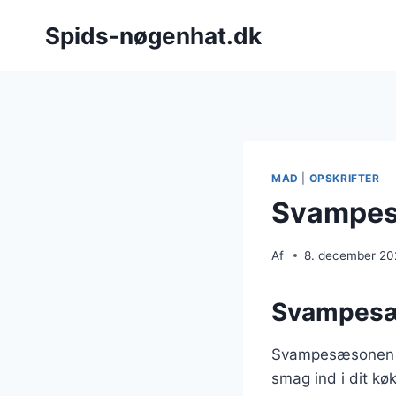
Fortsæt
Spids-nøgenhat.dk
til
indhold
MAD
|
OPSKRIFTER
Svampes
Af
8. december 2
Svampesæs
Svampesæsonen by
smag ind i dit k