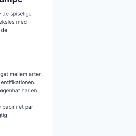
 de spiselige
veksles med
e de
get mellem arter.
entifikationen.
 nøgenhat har en
papir i et par
tig