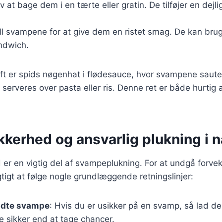
øv at bage dem i en tærte eller gratin. De tilføjer en dej
ill svampene for at give dem en ristet smag. De kan bruge
andwich.
ift er spids nøgenhat i flødesauce, hvor svampene saut
 serveres over pasta eller ris. Denne ret er både hurtig a
kerhed og ansvarlig plukning i n
r en vigtig del af svampeplukning. For at undgå forvek
tigt at følge nogle grundlæggende retningslinjer:
ndte svampe
: Hvis du er usikker på en svamp, så lad d
e sikker end at tage chancer.