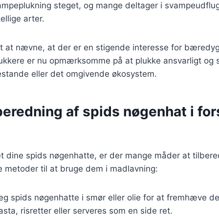
ampeplukning steget, og mange deltager i svampeudflugt
llige arter.
gt at nævne, at der er en stigende interesse for bæredy
kere er nu opmærksomme på at plukke ansvarligt og si
stande eller det omgivende økosystem.
ilberedning af spids nøgenhat i for
et dine spids nøgenhatte, er der mange måder at tilber
 metoder til at bruge dem i madlavning:
teg spids nøgenhatte i smør eller olie for at fremhæve 
pasta, risretter eller serveres som en side ret.