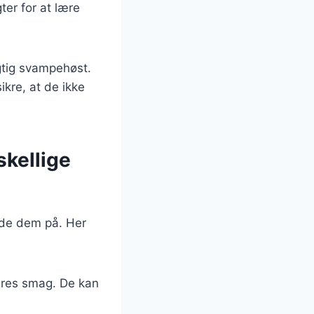
er for at lære
gtig svampehøst.
kre, at de ikke
skellige
ede dem på. Her
deres smag. De kan