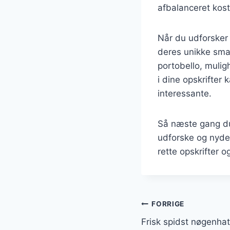
afbalanceret kost
Når du udforsker
deres unikke sma
portobello, muli
i dine opskrifter
interessante.
Så næste gang du 
udforske og nyde
rette opskrifter o
Indlægsnavi
FORRIGE
Frisk spidst nøgenhat