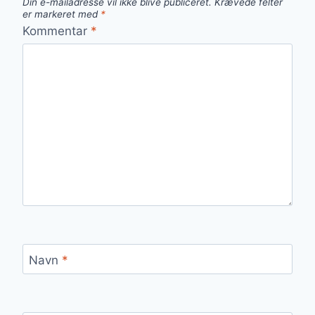
Din e-mailadresse vil ikke blive publiceret.
Krævede felter
er markeret med
*
Kommentar
*
Navn
*