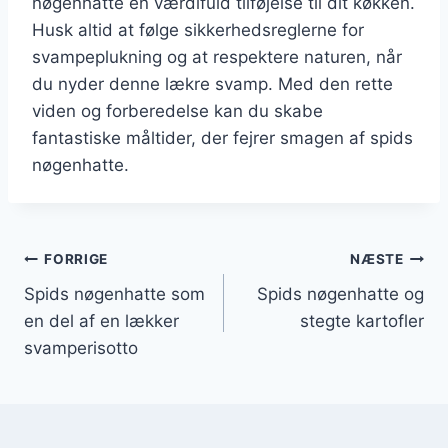
nøgenhatte en værdifuld tilføjelse til dit køkken.
Husk altid at følge sikkerhedsreglerne for
svampeplukning og at respektere naturen, når
du nyder denne lækre svamp. Med den rette
viden og forberedelse kan du skabe
fantastiske måltider, der fejrer smagen af spids
nøgenhatte.
Indlægsnavigation
FORRIGE
NÆSTE
Spids nøgenhatte som
Spids nøgenhatte og
en del af en lækker
stegte kartofler
svamperisotto