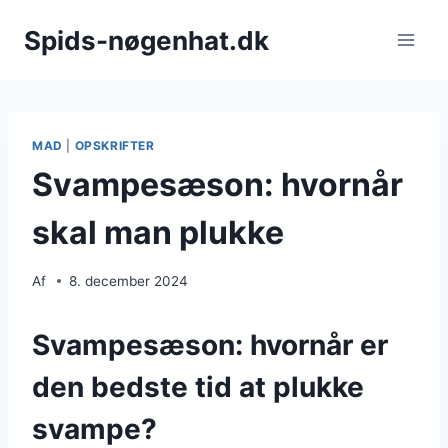
Fortsæt
Spids-nøgenhat.dk
til
indhold
MAD
|
OPSKRIFTER
Svampesæson: hvornår
skal man plukke
Af
8. december 2024
Svampesæson: hvornår er
den bedste tid at plukke
svampe?