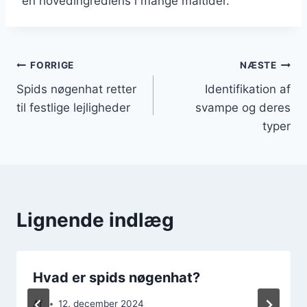
en hovedingrediens i mange måltider.
Indlægsnavigation
FORRIGE
NÆSTE
Spids nøgenhat retter
Identifikation af
til festlige lejligheder
svampe og deres
typer
Lignende indlæg
Hvad er spids nøgenhat?
Af
12. december 2024