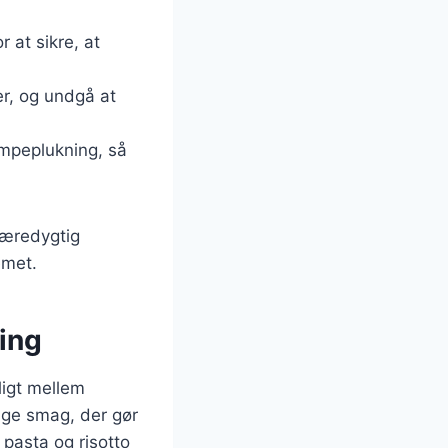
r at sikre, at
er, og undgå at
ampeplukning, så
bæredygtig
emet.
ing
ligt mellem
tige smag, der gør
 pasta og risotto