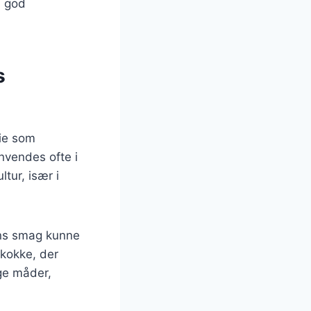
n god
s
rie som
nvendes ofte i
tur, især i
ens smag kunne
 kokke, der
ge måder,