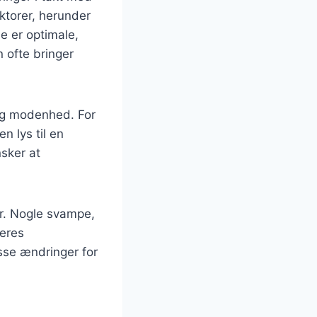
aktorer, herunder
e er optimale,
n ofte bringer
og modenhed. For
n lys til en
sker at
r. Nogle svampe,
eres
sse ændringer for