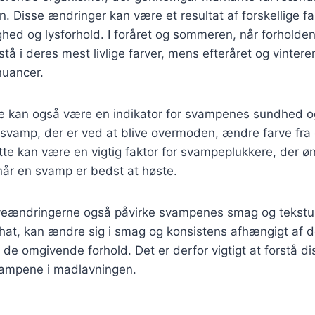
en. Disse ændringer kan være et resultat af forskellige f
ghed og lysforhold. I foråret og sommeren, når forholden
å i deres mest livlige farver, mens efteråret og vintere
uancer.
e kan også være en indikator for svampenes sundhed 
vamp, der er ved at blive overmoden, ændre farve fra e
te kan være en vigtig faktor for svampeplukkere, der øn
rnår en svamp er bedst at høste.
veændringerne også påvirke svampenes smag og tekstu
at, kan ændre sig i smag og konsistens afhængigt af d
e omgivende forhold. Det er derfor vigtigt at forstå di
vampene i madlavningen.