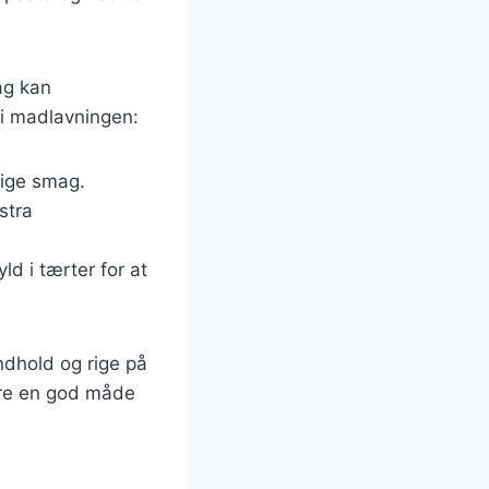
ag kan
 i madlavningen:
lige smag.
stra
yld i tærter for at
ndhold og rige på
ære en god måde