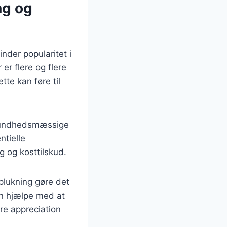
ng og
nder popularitet i
er flere og flere
te kan føre til
 sundhedsmæssige
tielle
 og kosttilskud.
plukning gøre det
an hjælpe med at
rre appreciation