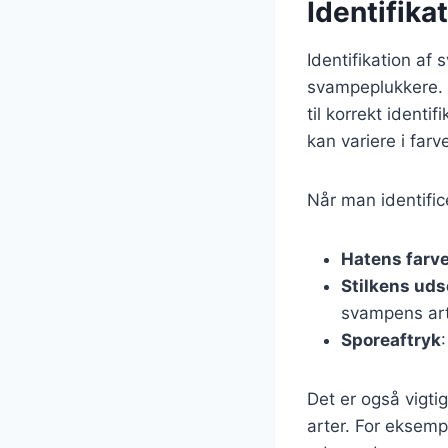
Identifika
Identifikation af
svampeplukkere. F
til korrekt identi
kan variere i farv
Når man identifice
Hatens farv
Stilkens ud
svampens art
Sporeaftryk
Det er også vigt
arter. For eksem