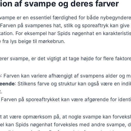
tion af svampe og deres farver
 svampe er en essentiel færdighed for både nybegyndere
arven på svampenes hat, stilk og sporeaftryk kan give 
fikation. For eksempel har Spids nøgenhat en karakteristi
e fra lys beige til mørkebrun.
rer svampe, er det vigtigt at tage højde for flere faktore
e
: Farven kan variere afhængigt af svampens alder og mi
seende
: Stilkens farve og struktur kan også være en indi
.
: Farven på sporeaftrykket kan være afgørende for identi
igt at være opmærksom på, at nogle svampe kan forveksl
pel kan Spids nøgenhat forveksles med andre svampe, d