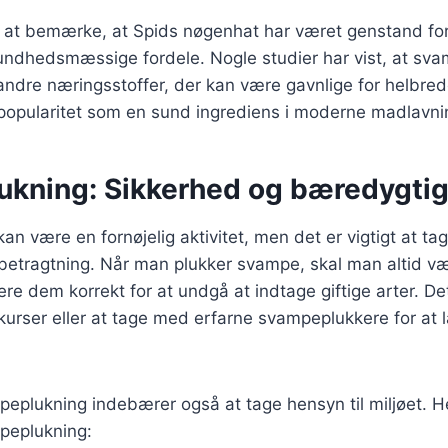
 at bemærke, at Spids nøgenhat har været genstand for 
sundhedsmæssige fordele. Nogle studier har vist, at sv
andre næringsstoffer, der kan være gavnlige for helbred
 popularitet som en sund ingrediens i moderne madlavni
kning: Sikkerhed og bæredygti
n være en fornøjelig aktivitet, men det er vigtigt at ta
etragtning. Når man plukker svampe, skal man altid vær
ere dem korrekt for at undgå at indtage giftige arter. De
urser eller at tage med erfarne svampeplukkere for at 
plukning indebærer også at tage hensyn til miljøet. Her 
peplukning: