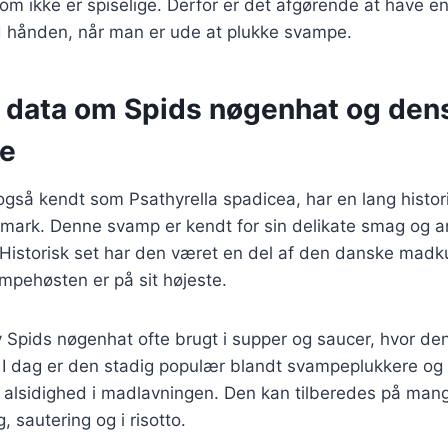
m ikke er spiselige. Derfor er det afgørende at have e
hånden, når man er ude at plukke svampe.
e data om Spids nøgenhat og den
se
også kendt som Psathyrella spadicea, har en lang histo
mark. Denne svamp er kendt for sin delikate smag og a
r. Historisk set har den været en del af den danske madkul
ampehøsten er på sit højeste.
v Spids nøgenhat ofte brugt i supper og saucer, hvor d
. I dag er den stadig populær blandt svampeplukkere og
alsidighed i madlavningen. Den kan tilberedes på man
 sautering og i risotto.