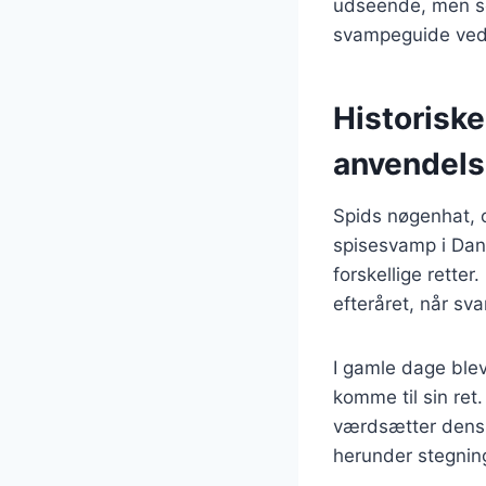
udseende, men so
svampeguide ved 
Historisk
anvendel
Spids nøgenhat, 
spisesvamp i Dan
forskellige rette
efteråret, når sv
I gamle dage ble
komme til sin ret
værdsætter dens 
herunder stegning,