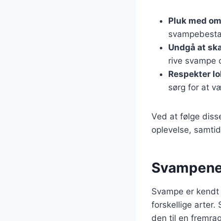
Pluk med o
svampebesta
Undgå at sk
rive svampe 
Respekter lo
sørg for at v
Ved at følge diss
oplevelse, samti
Svampenes
Svampe er kendt 
forskellige arter
den til en fremra