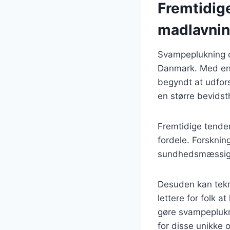
Fremtidig
madlavni
Svampeplukning og
Danmark. Med en s
begyndt at udfors
en større bevids
Fremtidige tend
fordele. Forskni
sundhedsmæssige 
Desuden kan tekno
lettere for folk 
gøre svampepluknin
for disse unikke 