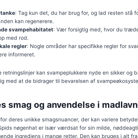
mtanke
: Tag kun det, du har brug for, og lad resten stå fo
nden kan regenerere.
ade svampehabitatet
: Vær forsigtig med, hvor du træd
op med rod.
kale regler
: Nogle områder har specifikke regler for sv
ære informeret.
e retningslinjer kan svampeplukkere nyde en sikker og 
dig med at de bidrager til bevarelsen af svampeøkosyst
 smag og anvendelse i madlavn
for deres unikke smagsnuancer, der kan variere betyde
. Spids nøgenhat er især værdsat for sin milde, nøddeag
gende ingrediens i mange retter. Den kan bruges i alt fra