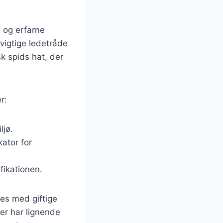
 og erfarne
vigtige ledetråde
sk spids hat, der
r:
ljø.
kator for
fikationen.
es med giftige
er har lignende