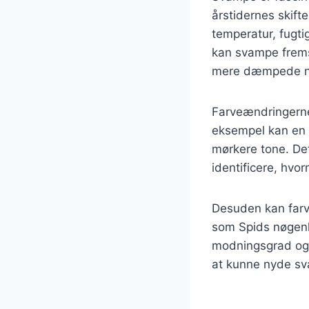
årstidernes skift
temperatur, fugti
kan svampe fremst
mere dæmpede n
Farveændringern
eksempel kan en s
mørkere tone. Det
identificere, hvo
Desuden kan far
som Spids nøgenh
modningsgrad og d
at kunne nyde s