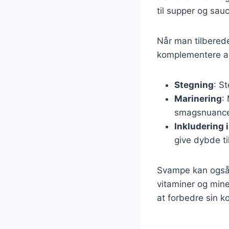
til supper og sauc
Når man tilberede
komplementere and
Stegning
: S
Marinering
:
smagsnuance
Inkludering i
give dybde t
Svampe kan også v
vitaminer og min
at forbedre sin ko