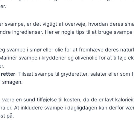
er.
r svampe, er det vigtigt at overveje, hvordan deres sm
re ingredienser. Her er nogle tips til at bruge svampe
teg svampe i smør eller olie for at fremhæve deres natur
 Marinér svampe i krydderier og olivenolie for at tilføje ek
r.
 retter
: Tilsæt svampe til gryderetter, salater eller som f
il smagen.
ære en sund tilføjelse til kosten, da de er lavt kaloriei
eraler. At inkludere svampe i dagligdagen kan derfor v
st på.