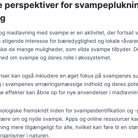
e perspektiver for svampeplukni
ng
 madlavning med svampe er en aktivitet, der fortsat vi
tigende interesse for bæredygtighed og lokale råvarer 
ke de mange muligheder, som vilde svampe tilbyder. Det
thed om svampe og deres rolle i økosystemet.
enser kan også inkludere en øget fokus på svampenes
ng i svampenes ernæringsmæssige indhold og deres poten
effekter kan åbne op for nye anvendelser i madlavning
logiske fremskridt inden for svampeidentifikation og -
at lære om og nyde svampe. Apps og online ressourcer k
g mere tilgængeligt for alle, hvilket kan føre til en stø
organismer i naturen.