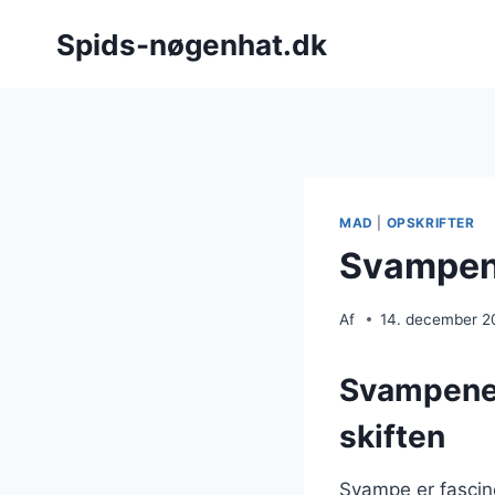
Fortsæt
Spids-nøgenhat.dk
til
indhold
MAD
|
OPSKRIFTER
Svampen
Af
14. december 2
Svampenes
skiften
Svampe er fascin