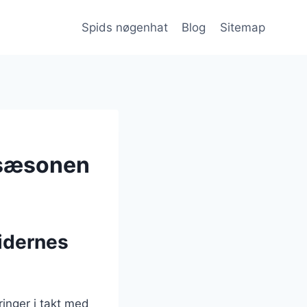
Spids nøgenhat
Blog
Sitemap
 sæsonen
idernes
inger i takt med