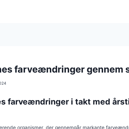
es farveændringer gennem
024
 farveændringer i takt med årst
erende organismer, der gennemgår markante farveændr