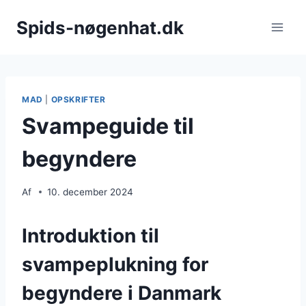
Fortsæt
Spids-nøgenhat.dk
til
indhold
MAD
|
OPSKRIFTER
Svampeguide til
begyndere
Af
10. december 2024
Introduktion til
svampeplukning for
begyndere i Danmark