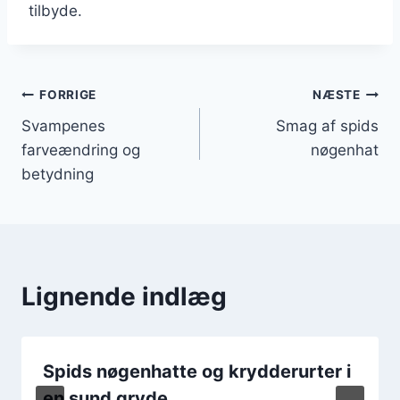
tilbyde.
Indlægsnavigation
FORRIGE
NÆSTE
Svampenes
Smag af spids
farveændring og
nøgenhat
betydning
Lignende indlæg
Spids nøgenhatte og krydderurter i
en sund gryde