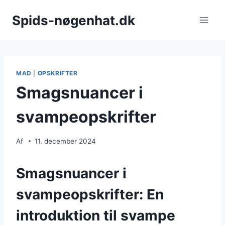
Fortsæt
Spids-nøgenhat.dk
til
indhold
MAD
|
OPSKRIFTER
Smagsnuancer i
svampeopskrifter
Af
11. december 2024
Smagsnuancer i
svampeopskrifter: En
introduktion til svampe