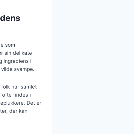
 dens
rie som
 sin delikate
g ingrediens i
r vilde svampe.
 folk har samlet
ofte findes i
peplukkere. Det er
ter, der kan