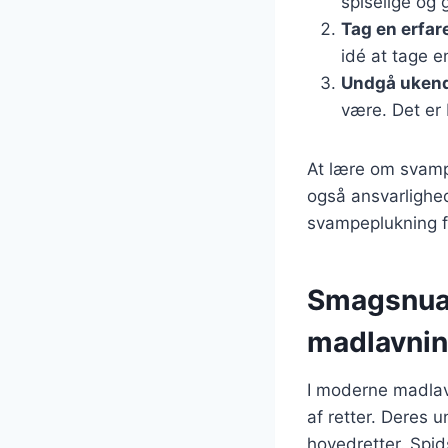
spiselige og 
Tag en erfa
idé at tage 
Undgå uken
være. Det er 
At lære om svamp
også ansvarlighed
svampeplukning fo
Smagsnuan
madlavni
I moderne madlav
af retter. Deres u
hovedretter. Spi