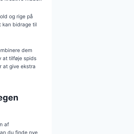
old og rige på
 kan bidrage til
kombinere dem
at tilføje spids
r at give ekstra
 egen
n af
an du finde nye