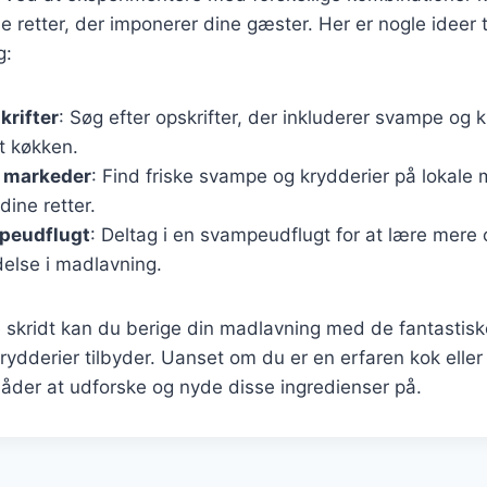
be retter, der imponerer dine gæster. Her er nogle ideer 
g:
krifter
: Søg efter opskrifter, der inkluderer svampe og k
t køkken.
e markeder
: Find friske svampe og krydderier på lokale 
 dine retter.
peudflugt
: Deltag i en svampeudflugt for at lære mer
else i madlavning.
e skridt kan du berige din madlavning med de fantasti
ydderier tilbyder. Uanset om du er en erfaren kok elle
måder at udforske og nyde disse ingredienser på.