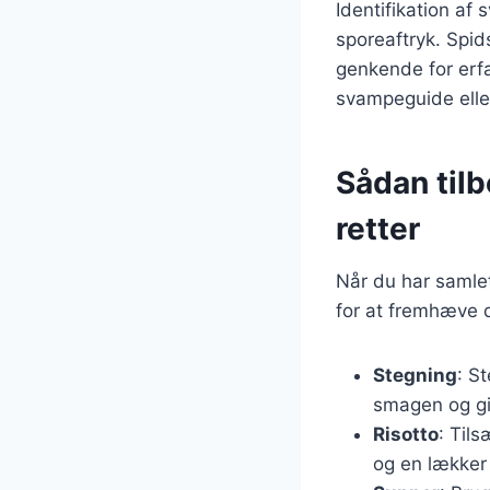
Identifikation af
sporeaftryk. Spids
genkende for erf
svampeguide eller
Sådan tilb
retter
Når du har samlet
for at fremhæve d
Stegning
: S
smagen og gi
Risotto
: Til
og en lækker 