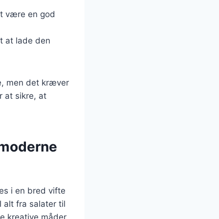
et være en god
st at lade den
e, men det kræver
 at sikre, at
 moderne
s i en bred vifte
lt fra salater til
e kreative måder.