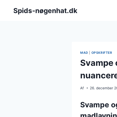
Fortsæt
Spids-nøgenhat.dk
til
indhold
MAD
|
OPSKRIFTER
Svampe o
nuancere
Af
26. december 
Svampe og
madlavni