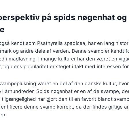
 perspektiv på spids nøgenhat og
se
også kendt som Psathyrella spadicea, har en lang histo
mark og andre dele af verden. Denne svamp er kendt for
d i madlavning. I mange kulturer har den været en vigti
er, og dens popularitet er steget i takt med interessen fo
 svampeplukning været en del af den danske kultur, hvor
i århundreder. Spids nøgenhat er en af de svampe, der 
tilgængelighed har gjort den til en favorit blandt svam
dentificere denne svamp korrekt, da der findes giftige ar
en.