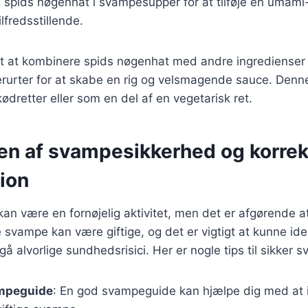
g spids nøgenhat i svampesupper for at tilføje en umami
lfredsstillende.
gt at kombinere spids nøgenhat med andre ingredienser
erurter for at skabe en rig og velsmagende sauce. Denn
kødretter eller som en del af en vegetarisk ret.
en af svampesikkerhed og korrek
tion
n være en fornøjelig aktivitet, men det er afgørende at 
svampe kan være giftige, og det er vigtigt at kunne ide
gå alvorlige sundhedsrisici. Her er nogle tips til sikker
mpeguide
: En god svampeguide kan hjælpe dig med at 