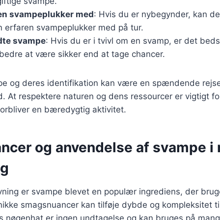
giftige svampe.
ren svampeplukker med
: Hvis du er nybegynder, kan d
en erfaren svampeplukker med på tur.
dte svampe
: Hvis du er i tvivl om en svamp, er det bed
bedre at være sikker end at tage chancer.
e og deres identifikation kan være en spændende rejs
. At respektere naturen og dens ressourcer er vigtigt for
rbliver en bæredygtig aktivitet.
cer og anvendelse af svampe i
ng
ning er svampe blevet en populær ingrediens, der bruge
nikke smagsnuancer kan tilføje dybde og kompleksitet til a
ds nøgenhat er ingen undtagelse og kan bruges på mang