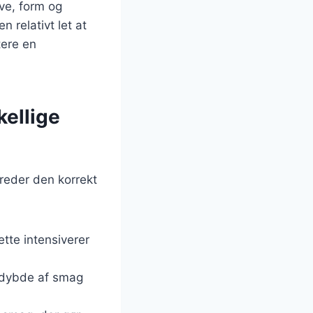
ve, form og
n relativt let at
tere en
kellige
ereder den korrekt
ette intensiverer
en dybde af smag