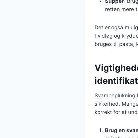
Supper
: Bru
retten mere ti
Det er også muli
hvidløg og krydd
bruges til pasta, 
Vigtighed
identifika
Svampeplukning ka
sikkerhed. Mange 
korrekt for at und
Brug en sva