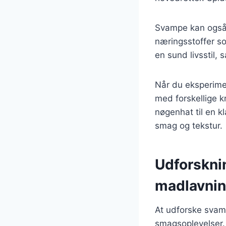
Svampe kan også v
næringsstoffer so
en sund livsstil, 
Når du eksperime
med forskellige kr
nøgenhat til en kl
smag og tekstur.
Udforskni
madlavni
At udforske svam
smagsoplevelser.