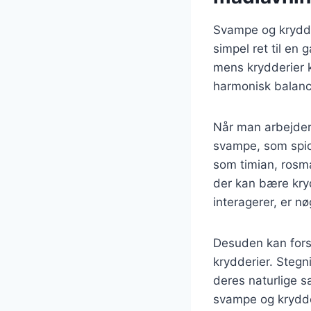
Svampe og krydder
simpel ret til en
mens krydderier
harmonisk balance
Når man arbejder 
svampe, som spid
som timian, rosma
der kan bære kryd
interagerer, er nø
Desuden kan fors
krydderier. Steg
deres naturlige s
svampe og krydder