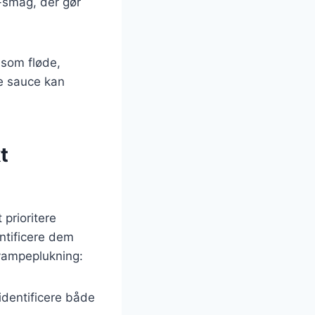
-smag, der gør
 som fløde,
e sauce kan
t
prioritere
ntificere dem
 svampeplukning:
identificere både