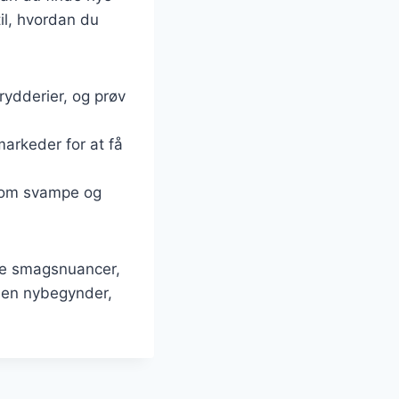
til, hvordan du
rydderier, og prøv
markeder for at få
e om svampe og
ske smagsnuancer,
r en nybegynder,