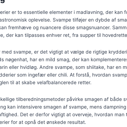
ier er to essentielle elementer i madlavning, der kan 
 gastronomisk oplevelse. Svampe tilføjer en dybde af sma
 kan fremhæve og nuancere disse smagsnuancer. Samm
, der kan tilpasses enhver ret, fra supper til hovedrette
med svampe, er det vigtigt at vælge de rigtige krydderi
s nøgenhat, har en mild smag, der kan komplementere
rin eller hvidløg. Andre svampe, som shiitake, har en 
derier som ingefær eller chili. At forstå, hvordan svam
glen til at skabe velafbalancerede retter.
kellige tilberedningsmetoder påvirke smagen af både 
ning kan intensivere smagen af svampe, mens dampning
aftighed. Det er derfor vigtigt at overveje, hvordan man
ier for at opnå det ønskede resultat.