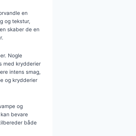
forvandle en
g og tekstur,
en skaber de en
r.
er. Nogle
s med krydderier
mere intens smag,
pe og krydderier
svampe og
 kan bevare
 tilbereder både