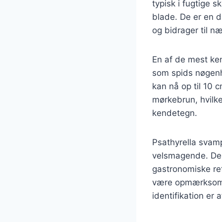
typisk i fugtige 
blade. De er en 
og bidrager til næ
En af de mest ken
som spids nøgenha
kan nå op til 10 c
mørkebrun, hvilke
kendetegn.
Psathyrella svamp
velsmagende. De 
gastronomiske ret
være opmærksom p
identifikation er 