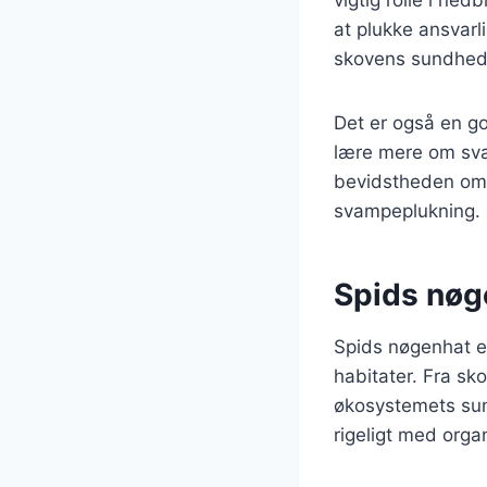
at plukke ansvarl
skovens sundhed
Det er også en go
lære mere om sva
bevidstheden om s
svampeplukning.
Spids nøg
Spids nøgenhat er
habitater. Fra sk
økosystemets sund
rigeligt med orga