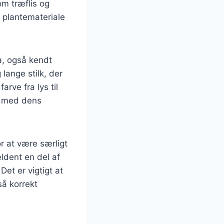
m træflis og
 plantemateriale
a, også kendt
lange stilk, der
arve fra lys til
dt med dens
or at være særligt
ldent en del af
et er vigtigt at
å korrekt