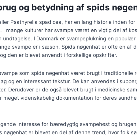
 brug og betydning af spids nøge
ller Psathyrella spadicea, har en lang historie inden fo
g. I mange kulturer har svampe været en vigtig del af ko
 undtagelse. I Danmark er svampeplukning en populær ak
mange svampe er i sæson. Spids nøgenhat er ofte en af 
og den er blevet anvendt i forskellige opskrifter.
 svampe som spids nøgenhat været brugt i traditionelle r
smag og en interessant tekstur. De kan anvendes i suppe
etter. Derudover er de også blevet brugt i medicinske 
er meget videnskabelig dokumentation for deres sund
tigende interesse for bæredygtig svampehøst og brugen 
 nøgenhat er blevet en del af denne trend, hvor folk sø