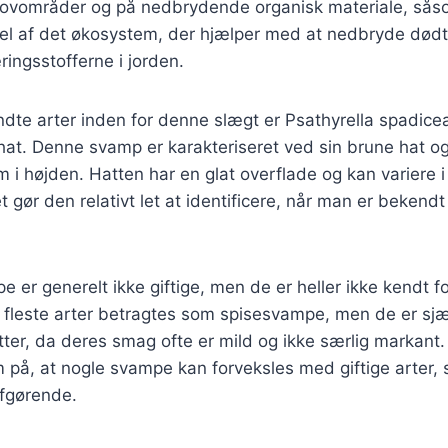
skovområder og på nedbrydende organisk materiale, såso
del af det økosystem, der hjælper med at nedbryde dødt
ringsstofferne i jorden.
dte arter inden for denne slægt er Psathyrella spadice
t. Denne svamp er karakteriseret ved sin brune hat og 
m i højden. Hatten har en glat overflade og kan variere i f
t gør den relativt let at identificere, når man er beken
e er generelt ikke giftige, men de er heller ikke kendt f
fleste arter betragtes som spisesvampe, men de er sjæ
ter, da deres smag ofte er mild og ikke særlig markant. D
å, at nogle svampe kan forveksles med giftige arter, s
afgørende.