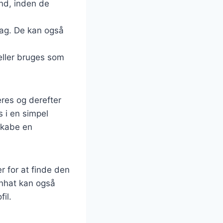
nd, inden de
mag. De kan også
 eller bruges som
res og derefter
s i en simpel
skabe en
r for at finde den
nhat kan også
il.