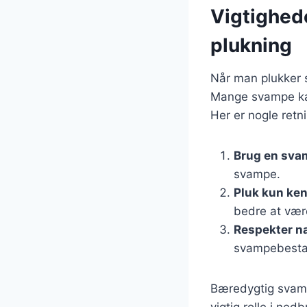
Vigtighed
plukning
Når man plukker 
Mange svampe kan 
Her er nogle retn
Brug en sva
svampe.
Pluk kun ke
bedre at være
Respekter n
svampebestan
Bæredygtig svamp
vigtig rolle i ne