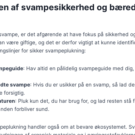
en af svampesikkerhed og bæred
svampe, er det afgørende at have fokus på sikkerhed 
være giftige, og det er derfor vigtigt at kunne identif
ingslinjer for sikker svampeplukning:
mpeguide
: Hav altid en pålidelig svampeguide med dig,
ndte svampe
: Hvis du er usikker på en svamp, så lad d
 forsigtig.
aturen
: Pluk kun det, du har brug for, og lad resten stå fo
den forbliver sund.
eplukning handler også om at bevare økosystemet. Sva
dbrydningen af organisk materiale og i næringsstofcykler