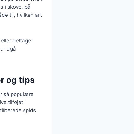
s i skove, på
e til, hvilken art
eller deltage i
t undgå
r og tips
er så populære
 tilføjet i
 tilberede spids