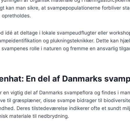
igt kan man sikre, at svampepopulationerne forbliver stab
 opretholdes.
d idé at deltage i lokale svampeudflugter eller worksh
mpeidentifikation og plukningsteknikker. Dette kan hjæ
vampenes rolle i naturen og fremme en ansvarlig tilgan
enhat: En del af Danmarks svamp
 en vigtig del af Danmarks svampeflora og findes i man
ove til græsplæner, disse svampe bidrager til biodiversit
hed. Deres tilstedeværelse indikerer ofte et sundt milj
nisk materiale til nedbrydning.