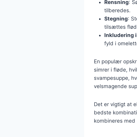
Rensning
: S
tilberedes.
Stegning
: S
tilsættes flø
Inkludering i
fyld i omelett
En populær opskri
simrer i fløde, h
svampesuppe, hvo
velsmagende sup
Det er vigtigt at
bedste kombinat
kombineres med a