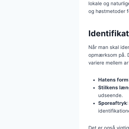
lokale og naturlig
og høstmetoder f
Identifika
Når man skal iden
opmærksom på. Det
variere mellem art
Hatens form
Stilkens læ
udseende.
Sporeaftryk
identifikation
Det er også vigti