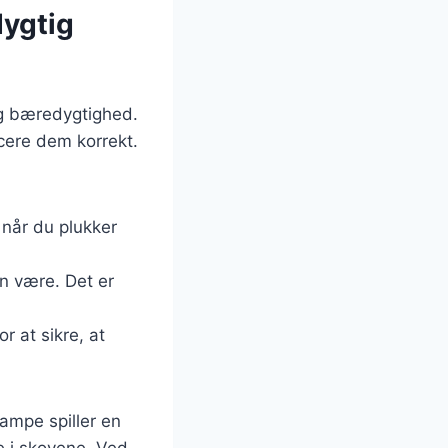
ygtig
og bæredygtighed.
icere dem korrekt.
 når du plukker
en være. Det er
r at sikre, at
mpe spiller en
ne i skovene. Ved