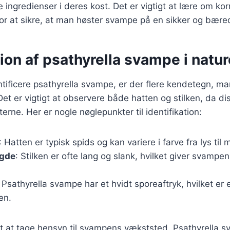
e ingredienser i deres kost. Det er vigtigt at lære om korr
or at sikre, at man høster svampe på en sikker og bær
tion af psathyrella svampe i natu
tificere psathyrella svampe, er der flere kendetegn, m
 er vigtigt at observere både hatten og stilken, da di
erne. Her er nogle nøglepunkter til identifikation:
: Hatten er typisk spids og kan variere i farve fra lys til
ngde
: Stilken er ofte lang og slank, hvilket giver svampen
: Psathyrella svampe har et hvidt sporeaftryk, hvilket er e
en.
gt at tage hensyn til svampens vækststed. Psathyrella sv