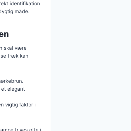
ekt identifikation
edygtig måde.
ren
an skal være
sse træk kan
 mørkebrun.
 et elegant
n vigtig faktor i
ampe trives ofte i