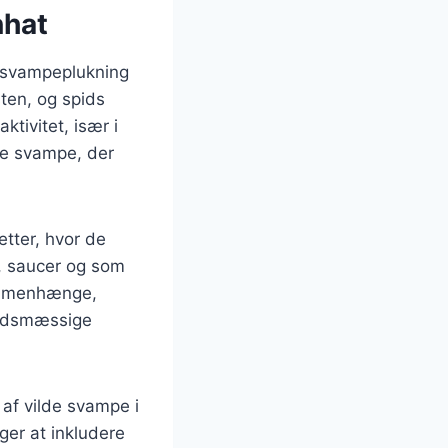
nhat
r svampeplukning
sten, og spids
tivitet, især i
de svampe, der
etter, hvor de
r, saucer og som
sammenhænge,
hedsmæssige
af vilde svampe i
ger at inkludere