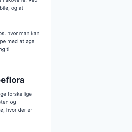
ile, og at
ops, hvor man kan
lpe med at øge
g til
eflora
ge forskellige
eten og
ø, hvor der er