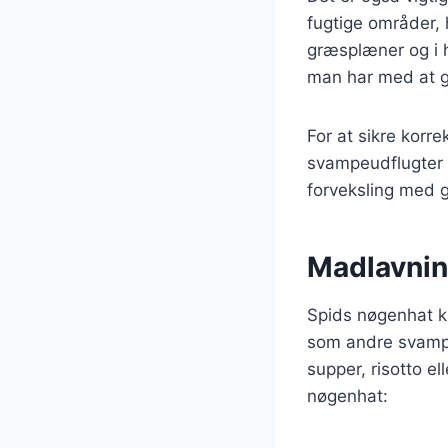
fugtige områder, 
græsplæner og i h
man har med at g
For at sikre korr
svampeudflugter 
forveksling med g
Madlavnin
Spids nøgenhat ka
som andre svampe.
supper, risotto el
nøgenhat: