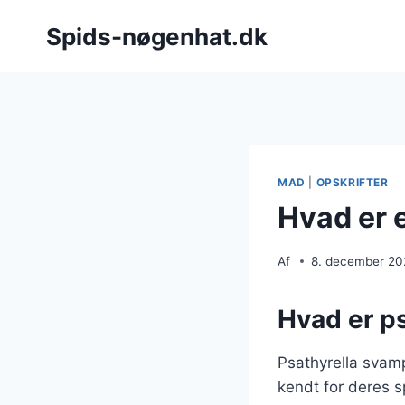
Fortsæt
Spids-nøgenhat.dk
til
indhold
MAD
|
OPSKRIFTER
Hvad er 
Af
8. december 2
Hvad er p
Psathyrella svamp
kendt for deres s