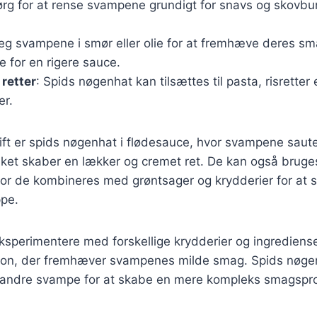
ørg for at rense svampene grundigt for snavs og skovbu
teg svampene i smør eller olie for at fremhæve deres s
de for en rigere sauce.
 retter
: Spids nøgenhat kan tilsættes til pasta, risretter
er.
ft er spids nøgenhat i flødesauce, hvor svampene saute
vilket skaber en lækker og cremet ret. De kan også bruge
r de kombineres med grøntsager og krydderier for at 
pe.
 eksperimentere med forskellige krydderier og ingrediense
ion, der fremhæver svampenes milde smag. Spids nøge
ndre svampe for at skabe en mere kompleks smagsprof