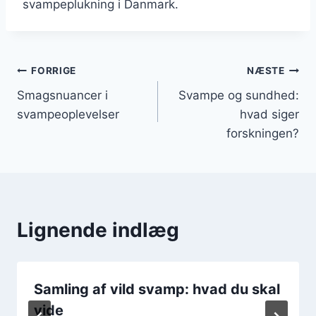
svampeplukning i Danmark.
Indlægsnavigation
FORRIGE
NÆSTE
Smagsnuancer i
Svampe og sundhed:
svampeoplevelser
hvad siger
forskningen?
Lignende indlæg
Samling af vild svamp: hvad du skal
vide