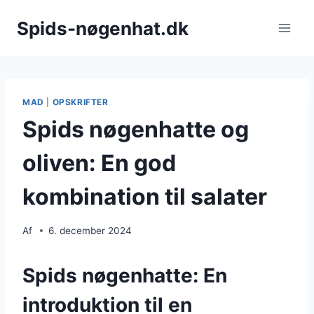
Fortsæt
Spids-nøgenhat.dk
til
indhold
MAD
|
OPSKRIFTER
Spids nøgenhatte og
oliven: En god
kombination til salater
Af
6. december 2024
Spids nøgenhatte: En
introduktion til en