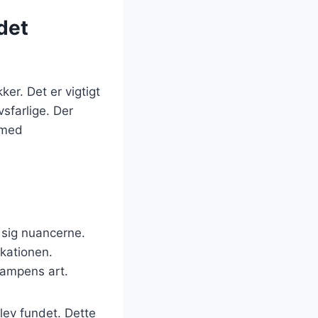
det
er. Det er vigtigt
sfarlige. Der
 med
 sig nuancerne.
ikationen.
vampens art.
lev fundet. Dette