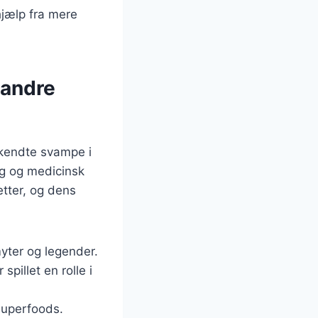
hjælp fra mere
 andre
 kendte svampe i
ug og medicinsk
etter, og dens
yter og legender.
pillet en rolle i
superfoods.