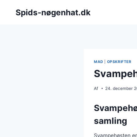
Fortsæt
Spids-nøgenhat.dk
til
indhold
MAD
|
OPSKRIFTER
Svampehø
Af
24. december 
Svampehøs
samling
Svampehøsten er e