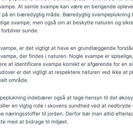
svampe. At samle svampe kan være en berigende opleve
det på en bæredygtig måde. Bæredygtig svampeplukning 
gtige svampe, men også om at beskytte naturen og sikre
orbliver sunde.
vampe, er det vigtigt at have en grundlæggende forståe
 svampe, der findes i naturen. Nogle svampe er spiselig
lære at identificere svampe korrekt er afgørende for en s
over er det vigtigt at respektere naturen ved ikke at 
kelt område.
eplukning indebærer også at tage hensyn til det øko
piller en vigtig rolle i skovens sundhed ved at nedbryde
e næringsstoffer til jorden. Derfor bør man altid efterl
te med at bidrage til miljøet.