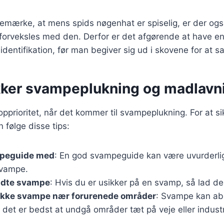
 bemærke, at mens spids nøgenhat er spiselig, er der og
forveksles med den. Derfor er det afgørende at have 
entifikation, før man begiver sig ud i skovene for at 
sikker svampeplukning og madlavn
opprioritet, når det kommer til svampeplukning. For at si
 følge disse tips:
mpeguide med
: En god svampeguide kan være uvurderlig
svampe.
ndte svampe
: Hvis du er usikker på en svamp, så lad d
ukke svampe nær forurenede områder
: Svampe kan ab
å det er bedst at undgå områder tæt på veje eller industr