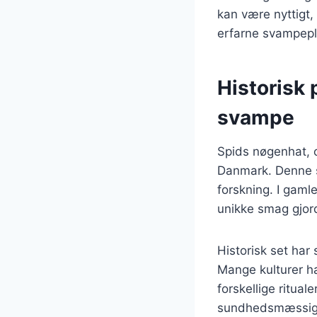
kan være nyttigt,
erfarne svampepl
Historisk
svampe
Spids nøgenhat, 
Danmark. Denne s
forskning. I gaml
unikke smag gjor
Historisk set ha
Mange kulturer ha
forskellige ritual
sundhedsmæssige 