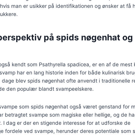
 hvis man er usikker på identifikationen og ønsker at få 
ukkere.
 perspektiv på spids nøgenhat og
også kendt som Psathyrella spadicea, er en af de mest
vamp har en lang historie inden for både kulinarisk br
e dage blev spids nøgenhat ofte anvendt i traditionelle r
de den populær blandt svampeelskere.
r svampe som spids nøgenhat også været genstand for m
r betragtet svampe som magiske eller hellige, og de har s
er. I dag er der en stigende interesse for at udforske de
fordele ved svampe, herunder deres potentiale som 