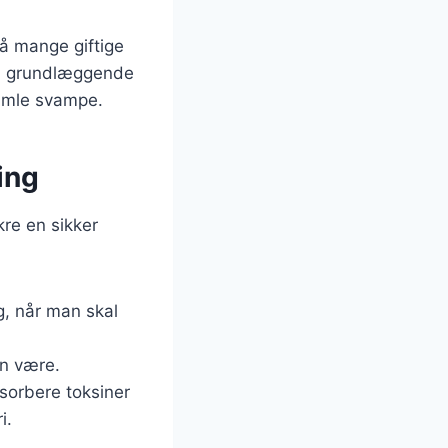
så mange giftige
en grundlæggende
samle svampe.
ing
kre en sikker
, når man skal
en være.
sorbere toksiner
i.