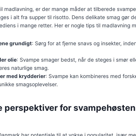
il madlavning, er der mange måder at tilberede svampe
s i alt fra supper til risotto. Dens delikate smag gør de
diens i mange retter. Her er nogle tips til madlavning
ne grundigt
: Sørg for at fjerne snavs og insekter, inde
er olie
: Svampe smager bedst, når de steges i smør eller
res naturlige smag.
er med krydderier
: Svampe kan kombineres med forskel
 unikke smagsoplevelser.
e perspektiver for svampehøsten 
nmark har potentiale til at vokse i popularitet, især m