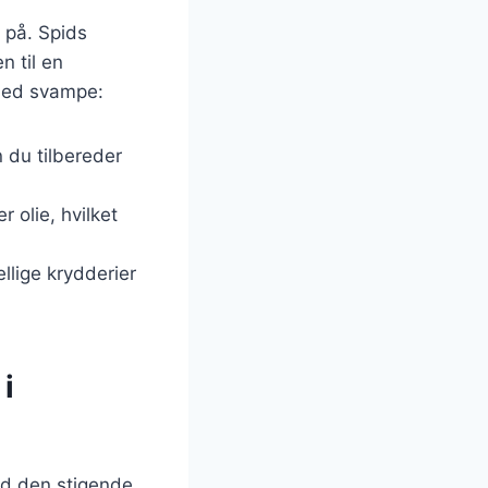
 på. Spids
n til en
 med svampe:
n du tilbereder
 olie, hvilket
lige krydderier
i
ed den stigende