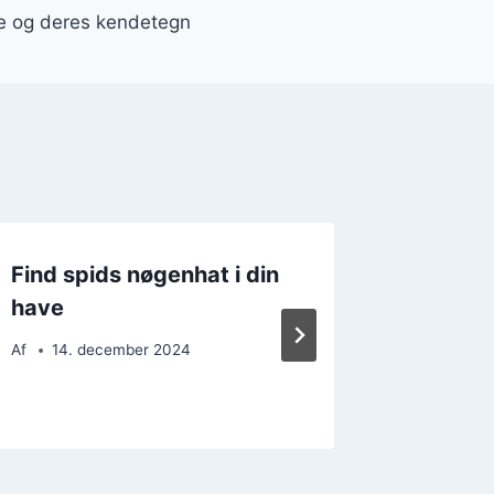
e og deres kendetegn
Find spids nøgenhat i din
Spids 
have
chorizo
krydret
Af
14. december 2024
Af
7. d