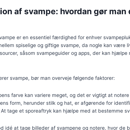
tion af svampe: hvordan gør man 
 svampe er en essentiel færdighed for enhver svampeplukk
ellem spiselige og giftige svampe, da nogle kan være liv
sourcer, såsom svampeguider og apps, der kan hjælpe
erer svampe, bør man overveje følgende faktorer:
ens farve kan variere meget, og det er vigtigt at notere
ns form, herunder stilk og hat, er afgørende for identif
: At tage et sporeaftryk kan hjælpe med at bestemme s
d idé at tage billeder af svampene og notere, hvor de b