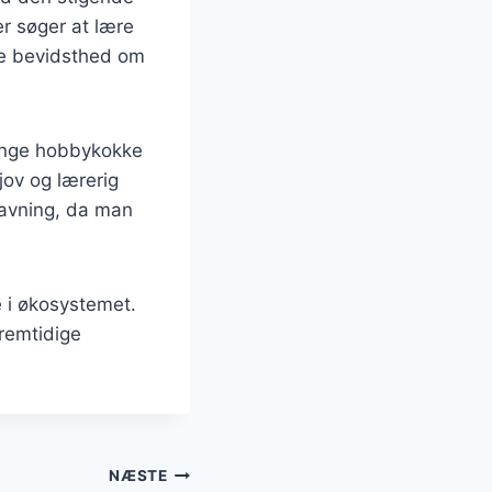
r søger at lære
re bevidsthed om
Mange hobbykokke
ov og lærerig
lavning, da man
e i økosystemet.
remtidige
NÆSTE