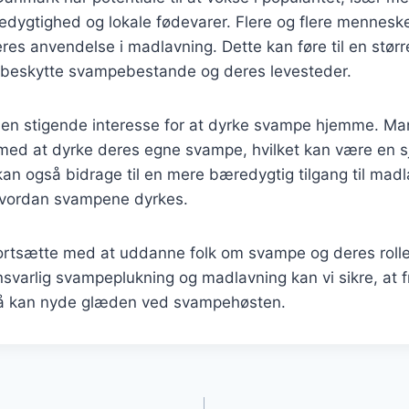
edygtighed og lokale fødevarer. Flere og flere menneske
es anvendelse i madlavning. Dette kan føre til en stør
t beskytte svampebestande og deres levesteder.
 en stigende interesse for at dyrke svampe hjemme. 
med at dyrke deres egne svampe, hvilket kan være en sj
kan også bidrage til en mere bæredygtig tilgang til mad
 hvordan svampene dyrkes.
 fortsætte med at uddanne folk om svampe og deres roll
varlig svampeplukning og madlavning kan vi sikre, at f
så kan nyde glæden ved svampehøsten.
gation