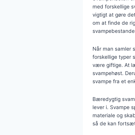
med forskellige 
vigtigt at gøre 
om at finde de ri
svampebestande f
Når man samler s
forskellige typer
være giftige. At 
svampehøst. Derud
svampe fra et en
Bæredygtig svamp
lever i. Svampe s
materiale og skab
så de kan fortsæt