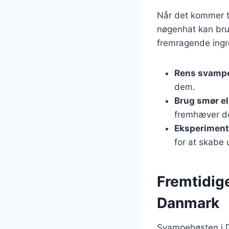
Når det kommer t
nøgenhat kan bruge
fremragende ingre
Rens svampe
dem.
Brug smør ell
fremhæver de
Eksperiment
for at skabe
Fremtidig
Danmark
Svampehøsten i Da