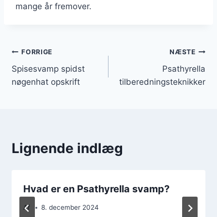
mange år fremover.
Indlægsnavigation
FORRIGE
NÆSTE
Spisesvamp spidst
Psathyrella
nøgenhat opskrift
tilberedningsteknikker
Lignende indlæg
Hvad er en Psathyrella svamp?
Af
8. december 2024