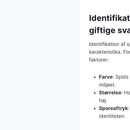
Identifika
giftige s
Identifikation a
karakteristika. F
faktorer:
Farve
: Spids
miljøet.
Størrelse
: H
høj.
Sporeaftryk
identiteten.