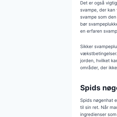
Det er også vigt
svampe, der kan v
svampe som den gi
bør svampeplukke
en erfaren svamp
Sikker svampepl
vækstbetingelser.
jorden, hvilket k
områder, der ikke
Spids nøge
Spids nøgenhat e
til sin ret. Når
ingredienser som 