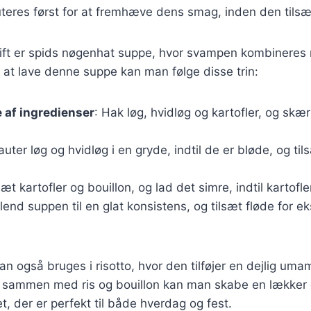
eres først for at fremhæve dens smag, inden den tilsæt
ift er spids nøgenhat suppe, hvor svampen kombineres
r at lave denne suppe kan man følge disse trin:
 af ingredienser
: Hak løg, hvidløg og kartofler, og skæ
auter løg og hvidløg i en gryde, indtil de er bløde, og ti
lsæt kartofler og bouillon, og lad det simre, indtil kartofl
Blend suppen til en glat konsistens, og tilsæt fløde for 
n også bruges i risotto, hvor den tilføjer en dejlig um
sammen med ris og bouillon kan man skabe en lækker
ret, der er perfekt til både hverdag og fest.