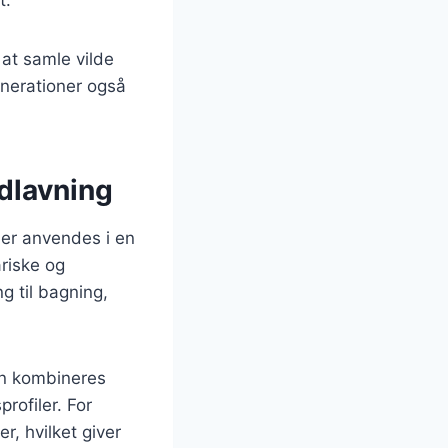
at samle vilde
enerationer også
dlavning
der anvendes i en
ariske og
g til bagning,
en kombineres
rofiler. For
, hvilket giver