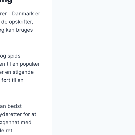
rer. I Danmark er
de opskrifter,
og kan bruges i
 og spids
en til en populær
er en stigende
ørt til en
 man bedst
yderetter for at
 nøgenhat med
e ret.