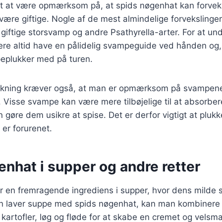
igt at være opmærksom på, at spids nøgenhat kan forve
ære giftige. Nogle af de mest almindelige forvekslinger
ftige storsvamp og andre Psathyrella-arter. For at und
re altid have en pålidelig svampeguide ved hånden og, 
eplukker med på turen.
ukning kræver også, at man er opmærksom på svampen
 Visse svampe kan være mere tilbøjelige til at absorbere
an gøre dem usikre at spise. Det er derfor vigtigt at pluk
 er forurenet.
nhat i supper og andre retter
r en fremragende ingrediens i supper, hvor dens mild
 man laver suppe med spids nøgenhat, kan man kombiner
kartofler, løg og fløde for at skabe en cremet og velsm