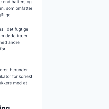
re end hatten, og
ten, som omfatter
iftige.
s i det fugtige
som døde træer
 med andre
for
torer, herunder
ikator for korrekt
lukkere med at
ing