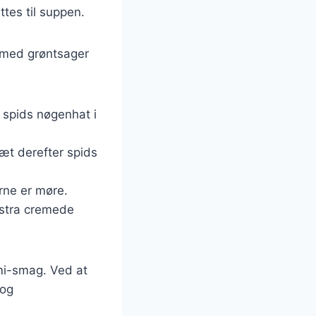
tes til suppen.
 med grøntsager
r spids nøgenhat i
lsæt derefter spids
erne er møre.
ekstra cremede
ami-smag. Ved at
 og