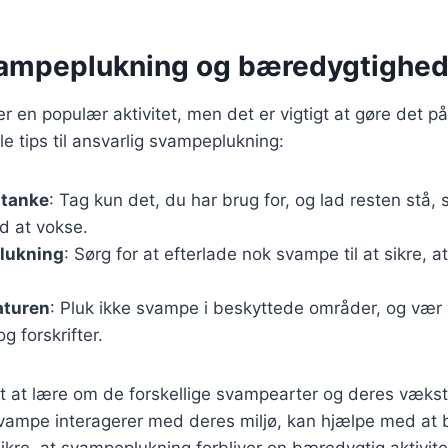
svampeplukning og bæredygtighe
 en populær aktivitet, men det er vigtigt at gøre det 
e tips til ansvarlig svampeplukning:
mtanke
: Tag kun det, du har brug for, og lad resten stå
d at vokse.
lukning
: Sørg for at efterlade nok svampe til at sikre,
aturen
: Pluk ikke svampe i beskyttede områder, og v
og forskrifter.
gt at lære om de forskellige svampearter og deres vækst
svampe interagerer med deres miljø, kan hjælpe med at 
kre, at svampeplukning forbliver en bæredygtig aktivite