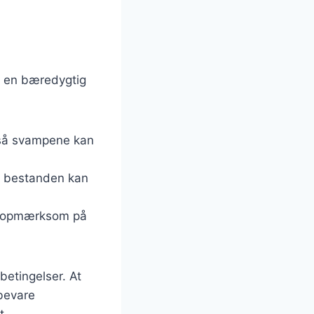
d
på en bæredygtig
, så svampene kan
 at bestanden kan
ær opmærksom på
betingelser. At
bevare
t.