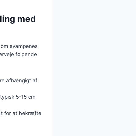
sling med
en om svampenes
verveje følgende
ere afhængigt af
 typisk 5-15 cm
dt for at bekræfte