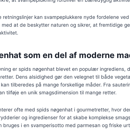
e retningslinjer kan svampeplukkere nyde fordelene ved 
med at de beskytter naturen og sikrer, at fremtidige g
tivitet.
enhat som en del af moderne ma
ning er spids nøgenhat blevet en populær ingrediens, 
 retter. Dens alsidighed gør den velegnet til både veget
 kan tilberedes på mange forskellige måder. Fra sauterin
n tilføje en unik smagsdimension til mange retter.
terer ofte med spids nøgenhat i gourmetretter, hvor d
rydderier og ingredienser for at skabe komplekse smagsp
bruges i en svamperisotto med parmesan og friske urter