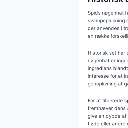
Spids nøgenhat ha
svampeplukning en
der anvendes i tr
en række forskelli
Historisk set har
nøgenhat er ingen
ingrediens bland
interesse for at 
genoplivning af g
For at tilberede 
fremhæver dens sm
give en dybde af
fløde eller andre