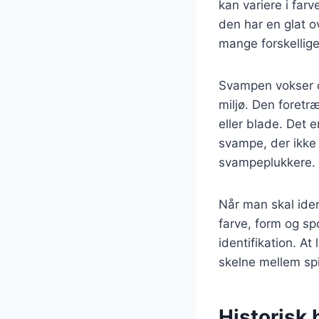
kan variere i farv
den har en glat o
mange forskellige
Svampen vokser of
miljø. Den foret
eller blade. Det 
svampe, der ikke e
svampeplukkere.
Når man skal ident
farve, form og spo
identifikation. A
skelne mellem spi
Historisk 