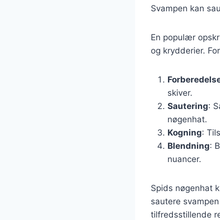
Svampen kan saut
En populær opskr
og krydderier. Fo
Forberedelse
skiver.
Sautering
: S
nøgenhat.
Kogning
: Ti
Blendning
: 
nuancer.
Spids nøgenhat ka
sautere svampen 
tilfredsstillende 