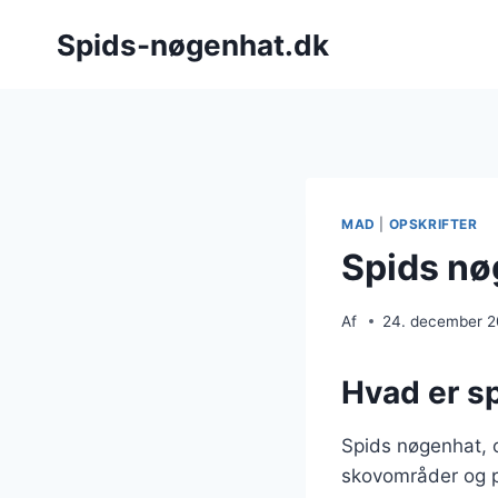
Fortsæt
Spids-nøgenhat.dk
til
indhold
MAD
|
OPSKRIFTER
Spids nø
Af
24. december 
Hvad er s
Spids nøgenhat, o
skovområder og p