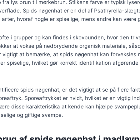
e fra lys brun til mørkebrun. Stilkens farve er typisk lyse
verflade. Spids nøgenhat er en del af Psathyrella-slæg
 arter, hvoraf nogle er spiselige, mens andre kan være g
te i grupper og kan findes i skovbunden, hvor den trive
rækker at vokse på nedbrydende organisk materiale, så
er vigtigt at bemærke, at spids nøgenhat kan forveksles
r spiselige, hvilket gør korrekt identifikation afgørende 
ificere spids nøgenhat, er det vigtigt at se på flere fak
reaftryk. Sporeaftrykket er hvidt, hvilket er en vigtig ind
t lære disse karakteristika at kende kan hjælpe svampep
selige og giftige svampe.
brug af spids nøgenhat i madlavn