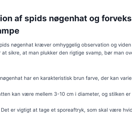
tion af spids nøgenhat og forvek
vampe
f spids nøgenhat kræver omhyggelig observation og vid
or at sikre, at man plukker den rigtige svamp, bør man o
 nøgenhat har en karakteristisk brun farve, der kan vari
atten kan være mellem 3-10 cm i diameter, og stilken er
: Det er vigtigt at tage et sporeaftryk, som skal være hvi