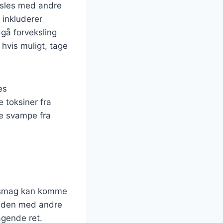
ksles med andre
 inkluderer
gå forveksling
hvis muligt, tage
es
 toksiner fra
ke svampe fra
e smag kan komme
e den med andre
agende ret.