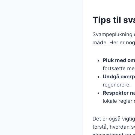
Tips til 
Svampeplukning er
måde. Her er nogl
Pluk med o
fortsætte me
Undgå overp
regenerere.
Respekter n
lokale regler 
Det er også vigti
forstå, hvordan 
økosystemet og si