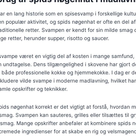
r en lang historie som en spisesvamp i forskellige kultu
 populær aktivitet, og spids nøgenhat er ofte en del af 
aditionelle retter. Svampen er kendt for sin milde smag 
ge retter, herunder supper, risotto og saucer.
 svampe været en vigtig del af kosten i mange samfund,
 undtagelse. Dens tilgængelighed i skovene har gjort d
t både professionelle kokke og hjemmekokke. I dag er d
inkludere vilde svampe i moderne madlavning, hvilket har f
amle opskrifter og teknikker.
spids nøgenhat korrekt er det vigtigt at forstå, hvordan
ag. Svampen kan sauteres, grilles eller tilsættes til gr
 smag. Mange opskrifter anbefaler at kombinere spids
 cremede ingredienser for at skabe en rig og velsmagend