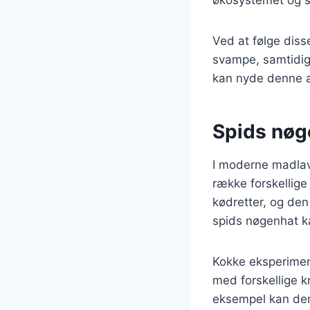
Ved at følge diss
svampe, samtidig 
kan nyde denne ak
Spids nøg
I moderne madlav
række forskellige
kødretter, og den
spids nøgenhat ka
Kokke eksperimen
med forskellige k
eksempel kan den 