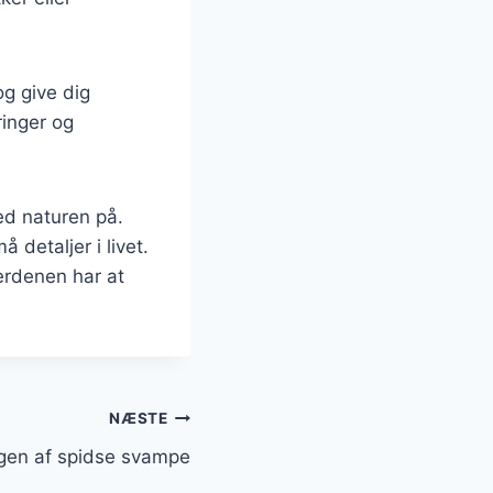
og give dig
ringer og
d naturen på.
detaljer i livet.
erdenen har at
NÆSTE
en af spidse svampe