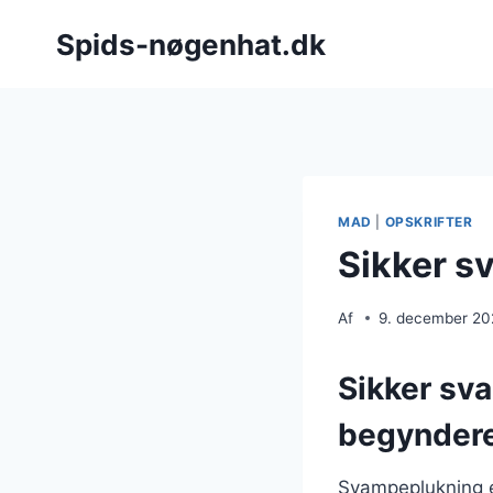
Fortsæt
Spids-nøgenhat.dk
til
indhold
MAD
|
OPSKRIFTER
Sikker s
Af
9. december 2
Sikker sva
begynder
Svampeplukning er