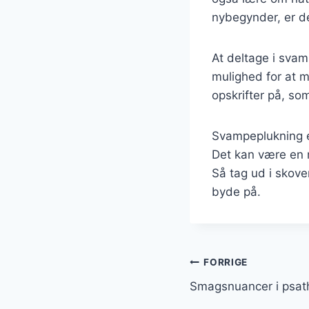
nybegynder, er de
At deltage i svam
mulighed for at 
opskrifter på, som
Svampeplukning e
Det kan være en m
Så tag ud i skov
byde på.
Indlægsnavi
FORRIGE
Smagsnuancer i psath