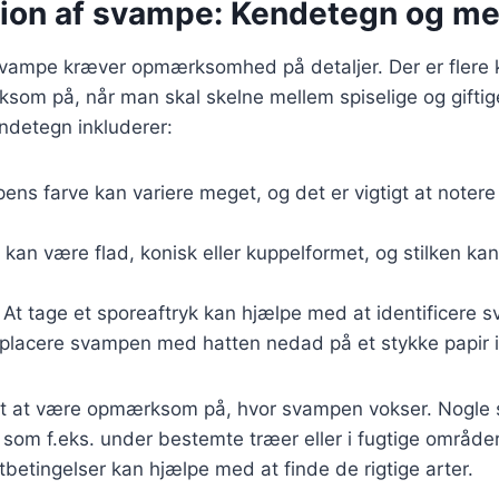
ation af svampe: Kendetegn og m
f svampe kræver opmærksomhed på detaljer. Der er fler
som på, når man skal skelne mellem spiselige og gifti
endetegn inkluderer:
ens farve kan variere meget, og det er vigtigt at notere
 kan være flad, konisk eller kuppelformet, og stilken kan
: At tage et sporeaftryk kan hjælpe med at identificere 
placere svampen med hatten nedad på et stykke papir i 
igt at være opmærksom på, hvor svampen vokser. Nogle 
 som f.eks. under bestemte træer eller i fugtige områder.
etingelser kan hjælpe med at finde de rigtige arter.