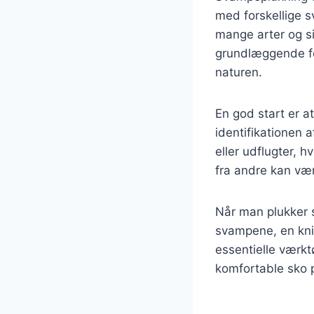
med forskellige 
mange arter og si
grundlæggende fo
naturen.
En god start er a
identifikationen 
eller udflugter, 
fra andre kan væ
Når man plukker s
svampene, en kniv 
essentielle værktø
komfortable sko p