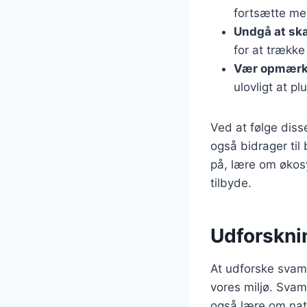
fortsætte me
Undgå at s
for at trækk
Vær opmærks
ulovligt at p
Ved at følge diss
også bidrager til
på, lære om økos
tilbyde.
Udforskni
At udforske svamp
vores miljø. Svam
også lære om nat