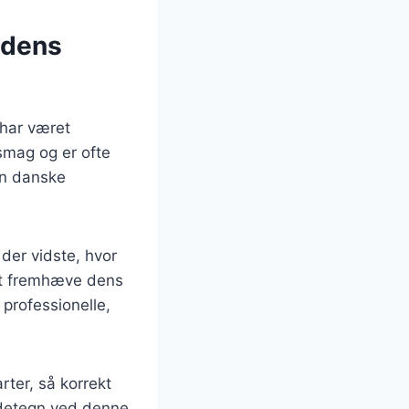
 dens
 har været
smag og er ofte
den danske
der vidste, hvor
 at fremhæve dens
professionelle,
rter, så korrekt
ndetegn ved denne