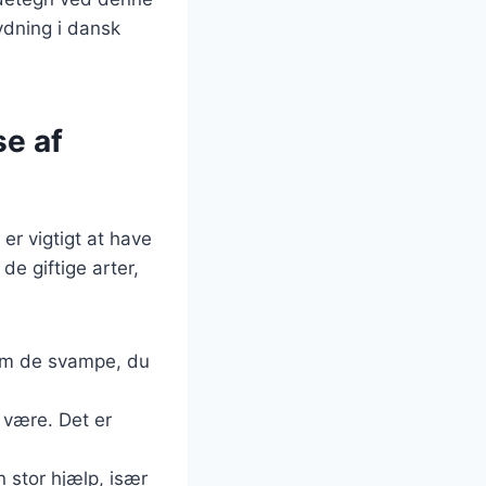
dning i dansk
se af
 er vigtigt at have
e giftige arter,
 om de svampe, du
n være. Det er
 stor hjælp, især