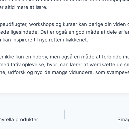
r altid mere at lære.
peudflugter, workshops og kurser kan berige din viden 
møde ligesindede. Det er også en god måde at dele erfa
 kan inspirere til nye retter i køkkenet.
r ikke kun en hobby, men også en måde at forbinde me
editativ oplevelse, hvor man lærer at værdsætte de små 
ene, udforsk og nyd de mange vidundere, som svampev
gation
yrella produkter
Smag