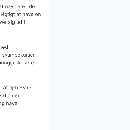
t navigere i de
vigtigt at have en
er sig ud i
 med
e i svampekurser
ringer. At lære
il at opbevare
kation er
 og have