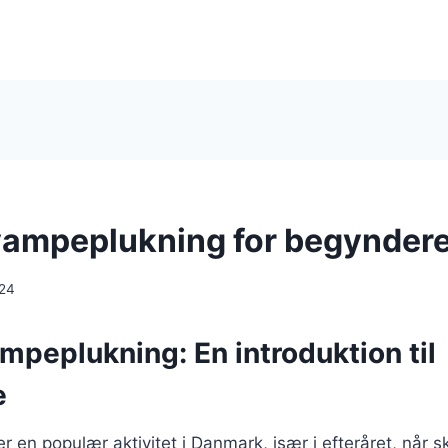
vampeplukning for begynder
024
mpeplukning: En introduktion til
e
 en populær aktivitet i Danmark, især i efteråret, når s