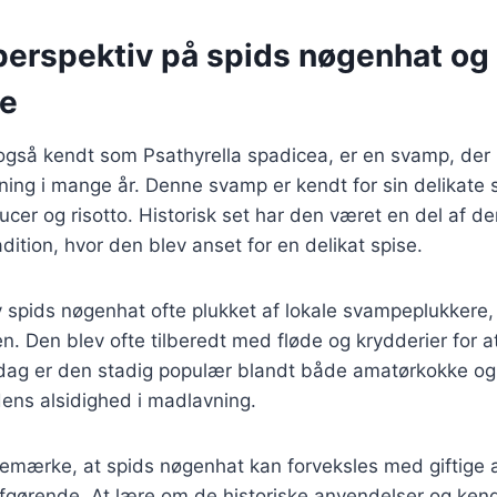
 perspektiv på spids nøgenhat og
se
også kendt som Psathyrella spadicea, er en svamp, der
ing i mange år. Denne svamp er kendt for sin delikate 
aucer og risotto. Historisk set har den været en del af 
ition, hvor den blev anset for en delikat spise.
 spids nøgenhat ofte plukket af lokale svampeplukkere, 
en. Den blev ofte tilberedt med fløde og krydderier for
dag er den stadig populær blandt både amatørkokke og 
ens alsidighed i madlavning.
 bemærke, at spids nøgenhat kan forveksles med giftige a
r afgørende. At lære om de historiske anvendelser og ke