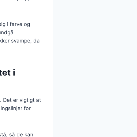
g i farve og
 undgå
ukker svampe, da
et i
Det er vigtigt at
ngslinjer for
stå, så de kan