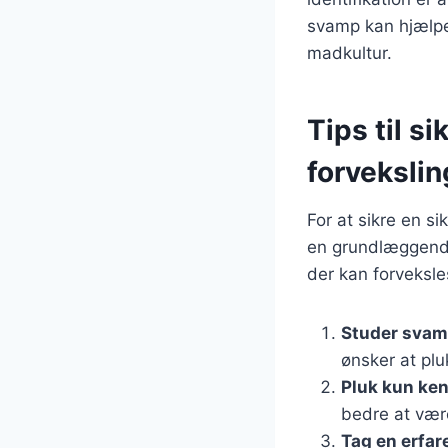
svamp kan hjælpe
madkultur.
Tips til s
forvekslin
For at sikre en si
en grundlæggende
der kan forveksle
Studer svam
ønsker at plu
Pluk kun ke
bedre at vær
Tag en erfa