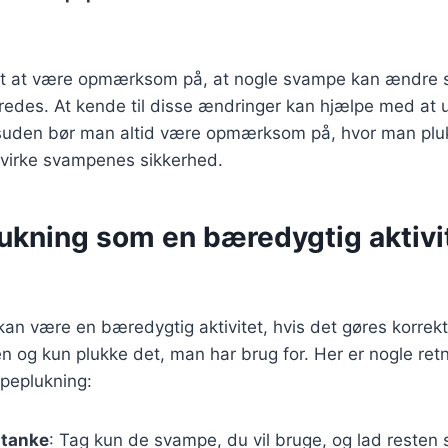
igt at være opmærksom på, at nogle svampe kan ændre si
eredes. At kende til disse ændringer kan hjælpe med at
esuden bør man altid være opmærksom på, hvor man pl
åvirke svampenes sikkerhed.
kning som en bæredygtig aktivit
n være en bæredygtig aktivitet, hvis det gøres korrekt. 
n og kun plukke det, man har brug for. Her er nogle retni
peplukning:
mtanke
: Tag kun de svampe, du vil bruge, og lad resten 