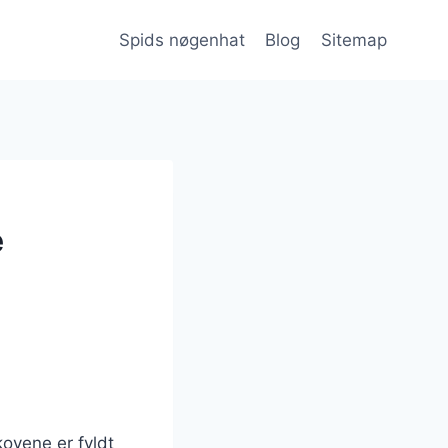
Spids nøgenhat
Blog
Sitemap
e
kovene er fyldt