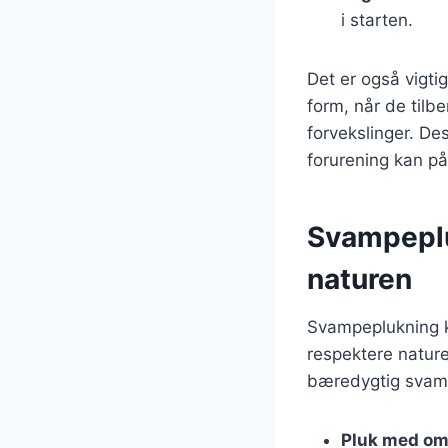
i starten.
Det er også vigt
form, når de tilb
forvekslinger. D
forurening kan p
Svampeplu
naturen
Svampeplukning ka
respektere nature
bæredygtig svam
Pluk med o