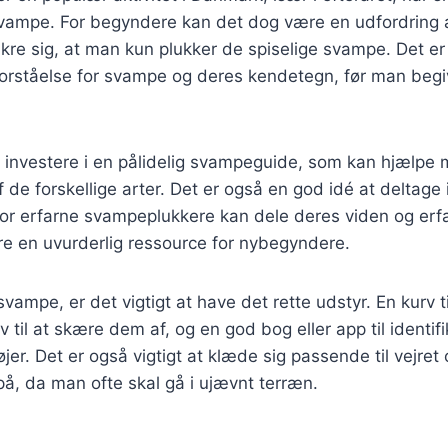
svampe. For begyndere kan det dog være en udfordring a
kre sig, at man kun plukker de spiselige svampe. Det er 
rståelse for svampe og deres kendetegn, før man begiv
t investere i en pålidelig svampeguide, som kan hjælpe
af de forskellige arter. Det er også en god idé at deltag
hvor erfarne svampeplukkere kan dele deres viden og erfa
re en uvurderlig ressource for nybegyndere.
vampe, er det vigtigt at have det rette udstyr. En kurv t
til at skære dem af, og en god bog eller app til identifi
jer. Det er også vigtigt at klæde sig passende til vejret
å, da man ofte skal gå i ujævnt terræn.