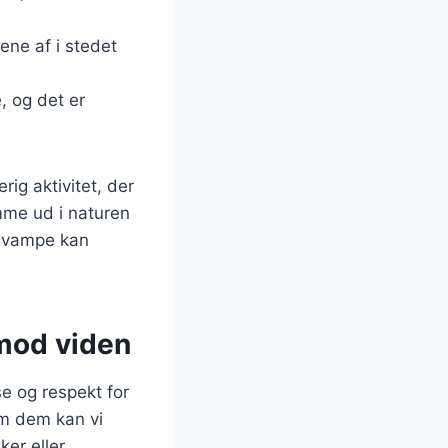
ene af i stedet
, og det er
ig aktivitet, der
mme ud i naturen
 svampe kan
 mod viden
se og respekt for
om dem kan vi
er eller