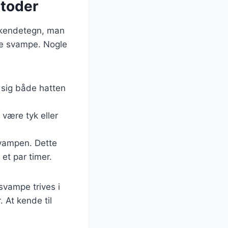
etoder
e kendetegn, man
ge svampe. Nogle
 sig både hatten
 være tyk eller
svampen. Dette
et par timer.
svampe trives i
 At kende til