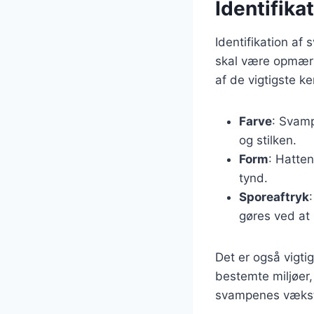
Identifik
Identifikation a
skal være opmærk
af de vigtigste k
Farve
: Svamp
og stilken.
Form
: Hatten
tynd.
Sporeaftryk
gøres ved at 
Det er også vigt
bestemte miljøer,
svampenes vækstb