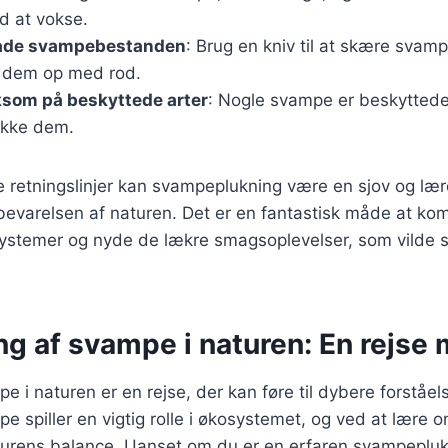
d at vokse.
kade svampebestanden
: Brug en kniv til at skære svamp
e dem op med rod.
om på beskyttede arter
: Nogle svampe er beskyttede
lukke dem.
e retningslinjer kan svampeplukning være en sjov og lærer
 bevarelsen af naturen. Det er en fantastisk måde at ko
ystemer og nyde de lækre smagsoplevelser, som vilde
ng af svampe i naturen: En rejse
e i naturen er en rejse, der kan føre til dybere forståel
pe spiller en vigtig rolle i økosystemet, og ved at lære 
urens balance. Uanset om du er en erfaren svampeplukk