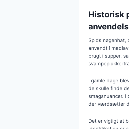
Historisk
anvendel
Spids nøgenhat, 
anvendt i madlavn
brugt i supper, s
svampeplukkertrad
I gamle dage blev
de skulle finde d
smagsnuancer. I 
der værdsætter d
Det er vigtigt at
identifikation e