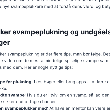
 nye svampeplukkere med at forstå dens værdi og bety
ikker svampeplukning og undgåel
ger
kker svampeplukning er der flere tips, man bør følge. Det
 viden om de mest almindelige spiselige svampe samt d
s med dem. Her er nogle nyttige tips:
pe før plukning
: Læs bøger eller brug apps til at lære
kke.
ndte svampe
: Hvis du er i tvivl om en svamp, så lad de
e sikker end at tage chancer.
ren svampeplukker med
: At have en mentor kan være en