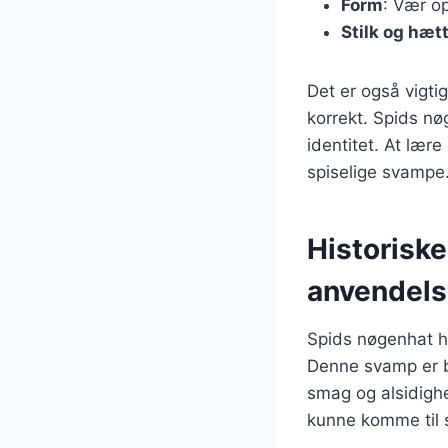
Form
: Vær o
Stilk og hæt
Det er også vigti
korrekt. Spids nøg
identitet. At lær
spiselige svampe
Historisk
anvendel
Spids nøgenhat h
Denne svamp er bl
smag og alsidigh
kunne komme til s