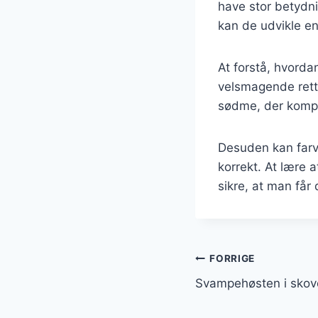
have stor betydn
kan de udvikle e
At forstå, hvord
velsmagende rette
sødme, der kompl
Desuden kan farv
korrekt. At lære
sikre, at man får
Indlægsnavi
FORRIGE
Svampehøsten i sko