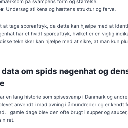
pmærksom på svampens form og størrelse.
te
: Undersøg stilkens og hættens struktur og farve.
gt at tage sporeaftryk, da dette kan hjælpe med at iden
enhat har et hvidt sporeaftryk, hvilket er en vigtig indik
e disse teknikker kan hjælpe med at sikre, at man kun plu
.
e data om spids nøgenhat og den
se
ar en lang historie som spisesvamp i Danmark og andre 
evet anvendt i madlavning i århundreder og er kendt fo
ed. I gamle dage blev den ofte brugt i supper og sauce
in ret.