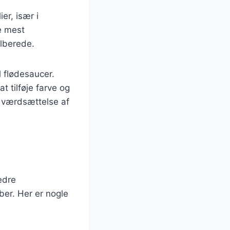
er, især i
e mest
ilberede.
l flødesaucer.
t tilføje farve og
e værdsættelse af
edre
er. Her er nogle