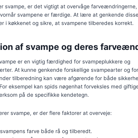
er svampe, er det vigtigt at overvåge farveændringerne
 hvornår svampene er færdige. At lære at genkende diss
r i køkkenet og sikre, at svampene tilberedes korrekt.
ation af svampe og deres farveæn
 svampe er en vigtig færdighed for svampeplukkere og
rter. At kunne genkende forskellige svampearter og fo
nder tilberedning kan være afgørende for både sikkerh
For eksempel kan spids nøgenhat forveksles med giftig
rksom på de specifikke kendetegn.
erer svampe, er der flere faktorer at overveje:
 svampens farve både rå og tilberedt.