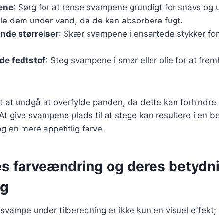
ene
: Sørg for at rense svampene grundigt for snavs og
lle dem under vand, da de kan absorbere fugt.
nde størrelser
: Skær svampene i ensartede stykker fo
de fedtstof
: Steg svampene i smør eller olie for at fr
gt at undgå at overfylde panden, da dette kan forhindre
 At give svampene plads til at stege kan resultere i en b
 en mere appetitlig farve.
 farveændring og deres betydni
ng
svampe under tilberedning er ikke kun en visuel effekt;