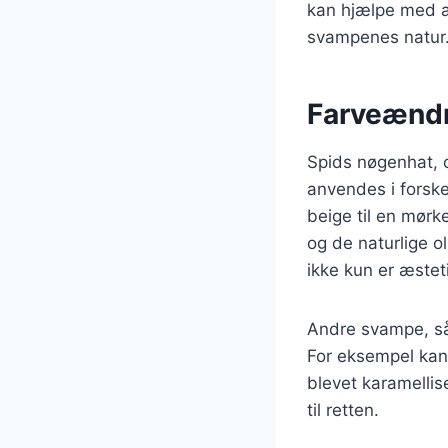
kan hjælpe med a
svampenes natur
Farveændr
Spids nøgenhat, 
anvendes i forske
beige til en mør
og de naturlige o
ikke kun er æste
Andre svampe, så
For eksempel kan 
blevet karamellis
til retten.