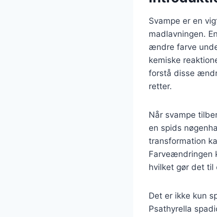
Svampe er en vigt
madlavningen. En
ændre farve under
kemiske reaktione
forstå disse ænd
retter.
Når svampe tilber
en spids nøgenhat
transformation ka
Farveændringen k
hvilket gør det t
Det er ikke kun 
Psathyrella spadi