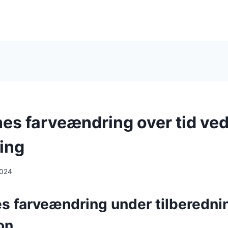
s farveændring over tid ve
ning
2024
 farveændring under tilberednin
on