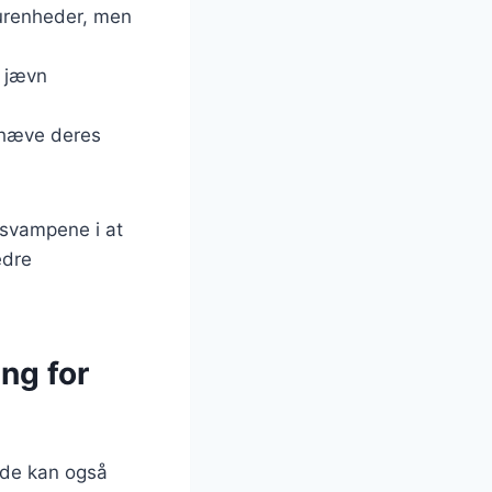
 urenheder, men
r jævn
emhæve deres
 svampene i at
edre
ng for
 de kan også