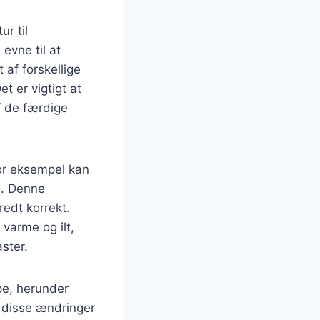
r til
evne til at
af forskellige
t er vigtigt at
f de færdige
For eksempel kan
s. Denne
redt korrekt.
varme og ilt,
ster.
pe, herunder
å disse ændringer