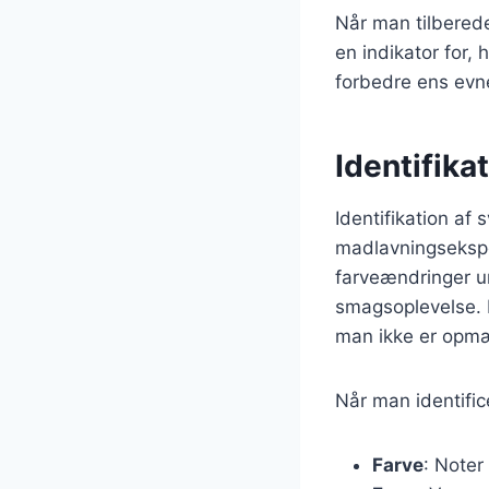
Når man tilbered
en indikator for,
forbedre ens evne
Identifik
Identifikation af
madlavningsekspe
farveændringer u
smagsoplevelse. 
man ikke er opmæ
Når man identific
Farve
: Noter