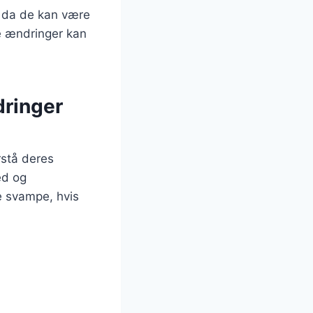
, da de kan være
e ændringer kan
dringer
rstå deres
ed og
e svampe, hvis