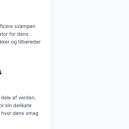
tificere svampen
ator for dens
kker og tilbereder
s
dele af verden.
r sin delikate
r, hvor dens smag