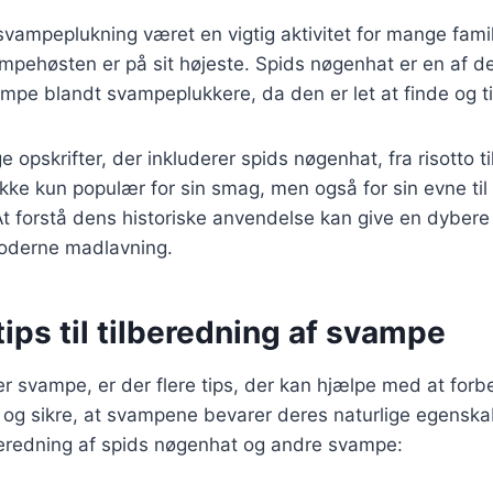
svampeplukning været en vigtig aktivitet for mange famili
ampehøsten er på sit højeste. Spids nøgenhat er en af d
mpe blandt svampeplukkere, da den er let at finde og t
 opskrifter, der inkluderer spids nøgenhat, fra risotto ti
ke kun populær for sin smag, men også for sin evne til a
r. At forstå dens historiske anvendelse kan give en dyber
oderne madlavning.
tips til tilberedning af svampe
r svampe, er der flere tips, der kan hjælpe med at forb
og sikre, at svampene bevarer deres naturlige egenskab
ilberedning af spids nøgenhat og andre svampe: