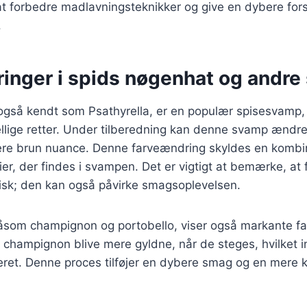
t forbedre madlavningsteknikker og give en dybere fors
.
inger i spids nøgenhat og andr
også kendt som Psathyrella, er en populær spisesvamp, 
llige retter. Under tilberedning kan denne svamp ændre 
kere brun nuance. Denne farveændring skyldes en kombi
lier, der findes i svampen. Det er vigtigt at bemærke, a
tisk; den kan også påvirke smagsoplevelsen.
som champignon og portobello, viser også markante fa
champignon blive mere gyldne, når de steges, hvilket in
eret. Denne proces tilføjer en dybere smag og en mere 