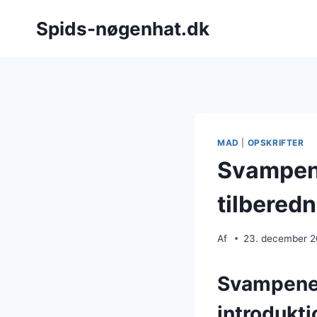
Fortsæt
Spids-nøgenhat.dk
til
indhold
MAD
|
OPSKRIFTER
Svampene
tilbered
Af
23. december 
Svampenes
introdukti