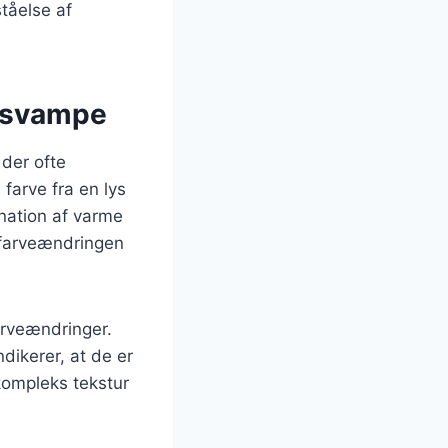
tåelse af
e svampe
der ofte
farve fra en lys
nation af varme
t farveændringen
rveændringer.
dikerer, at de er
kompleks tekstur