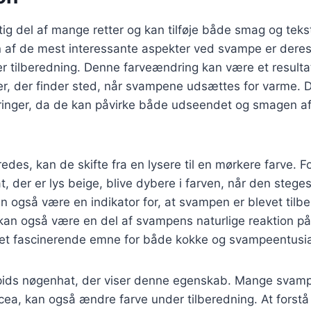
ig del af mange retter og kan tilføje både smag og tekstu
 af de mest interessante aspekter ved svampe er deres 
 tilberedning. Denne farveændring kan være et resultat 
r, der finder sted, når svampene udsættes for varme. De
ringer, da de kan påvirke både udseendet og smagen a
edes, kan de skifte fra en lysere til en mørkere farve. 
, der er lys beige, blive dybere i farven, når den stege
n også være en indikator for, at svampen er blevet tilbe
an også være en del af svampens naturlige reaktion på 
il et fascinerende emne for både kokke og svampeentusia
spids nøgenhat, der viser denne egenskab. Mange svam
cea, kan også ændre farve under tilberedning. At forst