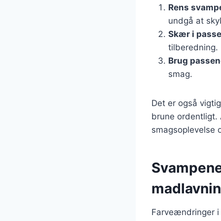
Rens svamp
undgå at sky
Skær i passe
tilberedning.
Brug passen
smag.
Det er også vigti
brune ordentligt.
smagsoplevelse og
Svampenes
madlavni
Farveændringer i 