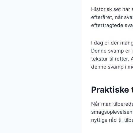
Historisk set har 
efteråret, når sv
eftertragtede sva
I dag er der mange
Denne svamp er ik
tekstur til rette
denne svamp i m
Praktiske 
Når man tilberede
smagsoplevelsen 
nyttige råd til t