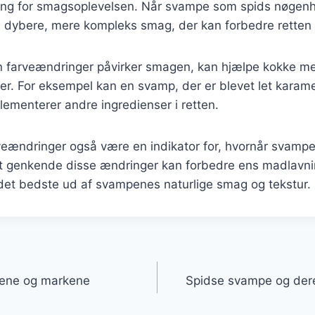
ing for smagsoplevelsen. Når svampe som spids nøgenha
n dybere, mere kompleks smag, der kan forbedre retten
an farveændringer påvirker smagen, kan hjælpe kokke m
r. For eksempel kan en svamp, der er blevet let karamell
ementerer andre ingredienser i retten.
eændringer også være en indikator for, hvornår svampen
 at genkende disse ændringer kan forbedre ens madlavni
 det bedste ud af svampenes naturlige smag og tekstur.
gation
vene og markene
Spidse svampe og deres