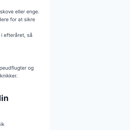
 skove eller enge.
re for at sikre
i efteråret, så
mpeudflugter og
knikker.
din
ik