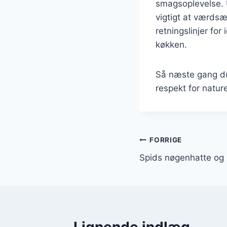
smagsoplevelse. 
vigtigt at værdsæ
retningslinjer for
køkken.
Så næste gang du
respekt for natur
Indlægsnavi
FORRIGE
Spids nøgenhatte og 
Lignende indlæg