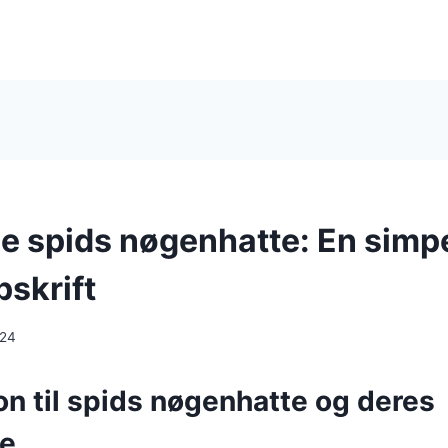
e spids nøgenhatte: En simp
pskrift
024
on til spids nøgenhatte og deres
se