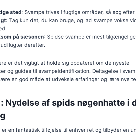
tige sted
: Svampe trives i fugtige områder, så søg efter
igt
: Tag kun det, du kan bruge, og lad svampe vokse vide
ed.
som på sæsonen
: Spidse svampe er mest tilgængelige 
udflugter derefter.
ere er det vigtigt at holde sig opdateret om de nyeste
ter og guides til svampeidentifikation. Deltagelse i sva
være en god måde at udveksle erfaringer og lære nye te
: Nydelse af spids nøgenhatte i 
ng
r en fantastisk tilføjelse til enhver ret og tilbyder en un