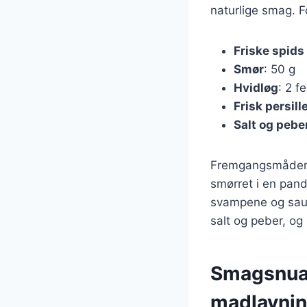
naturlige smag. F
Friske spids
Smør
: 50 g
Hvidløg
: 2 f
Frisk persill
Salt og pebe
Fremgangsmåden e
smørret i en pand
svampene og sauté
salt og peber, og 
Smagsnuan
madlavni