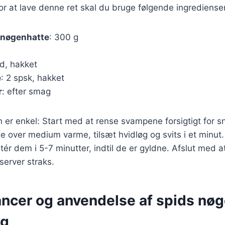
or at lave denne ret skal du bruge følgende ingredienser
 nøgenhatte
: 300 g
ed, hakket
e
: 2 spsk, hakket
r
: efter smag
r enkel: Start med at rense svampene forsigtigt for s
e over medium varme, tilsæt hvidløg og svits i et minut.
r dem i 5-7 minutter, indtil de er gyldne. Afslut med at 
server straks.
cer og anvendelse af spids nøg
ng