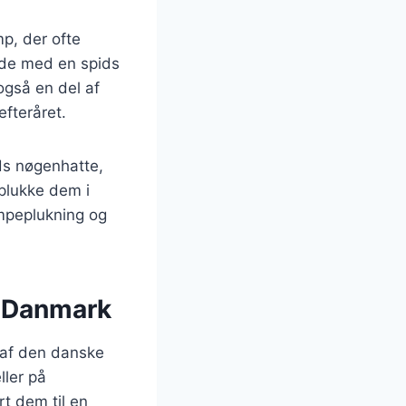
p, der ofte
nde med en spids
også en del af
fteråret.
ids nøgenhatte,
 plukke dem i
ampeplukning og
i Danmark
 af den danske
ller på
t dem til en