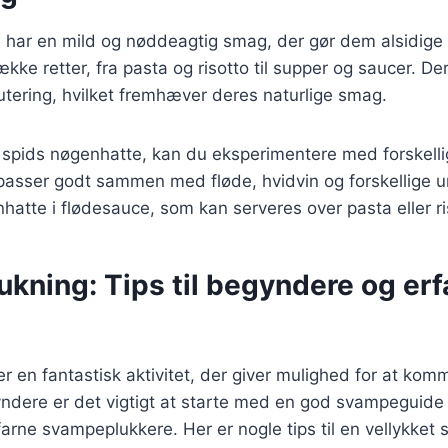
 har en mild og nøddeagtig smag, der gør dem alsidige 
kke retter, fra pasta og risotto til supper og saucer. De
autering, hvilket fremhæver deres naturlige smag.
 spids nøgenhatte, kan du eksperimentere med forskelli
passer godt sammen med fløde, hvidvin og forskellige u
nhatte i flødesauce, som kan serveres over pasta eller ri
kning: Tips til begyndere og erf
 en fantastisk aktivitet, der giver mulighed for at kom
yndere er det vigtigt at starte med en god svampeguide
arne svampeplukkere. Her er nogle tips til en vellykket