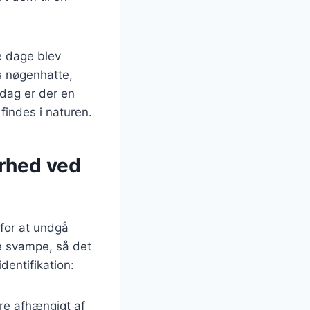
le dage blev
s nøgenhatte,
I dag er der en
findes i naturen.
erhed ved
 for at undgå
e svampe, så det
dentifikation:
ere afhængigt af