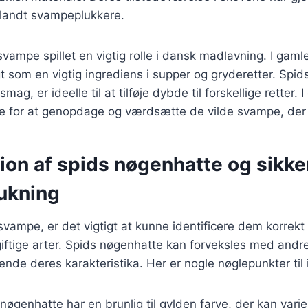
landt svampeplukkere.
 svampe spillet en vigtig rolle i dansk madlavning. I gam
 som en vigtig ingrediens i supper og gryderetter. Spid
ag, er ideelle til at tilføje dybde til forskellige retter. 
se for at genopdage og værdsætte de vilde svampe, der 
tion af spids nøgenhatte og sikk
ukning
vampe, er det vigtigt at kunne identificere dem korrekt
iftige arter. Spids nøgenhatte kan forveksles med andr
nde deres karakteristika. Her er nogle nøglepunkter til i
 nøgenhatte har en brunlig til gylden farve, der kan vari