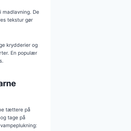
i madlavning. De
res tekstur gør
ge krydderier og
rter. En populær
s.
arne
me tættere på
 og tage på
 svampeplukning: