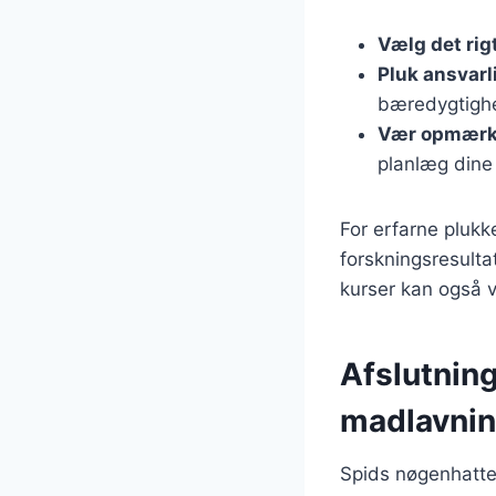
Vælg det rig
Pluk ansvarl
bæredygtigh
Vær opmærk
planlæg dine 
For erfarne plukk
forskningsresulta
kurser kan også 
Afslutning
madlavni
Spids nøgenhatte e