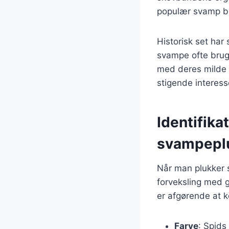
populær svamp b
Historisk set har
svampe ofte brugt
med deres milde sm
stigende interes
Identifika
svampepl
Når man plukker s
forveksling med g
er afgørende at ke
Farve
: Spids