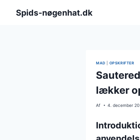
Fortsæt
Spids-nøgenhat.dk
til
indhold
MAD
|
OPSKRIFTER
Sautered
lækker o
Af
4. december 2
Introdukti
anvendel