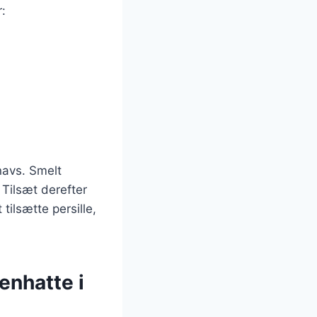
:
navs. Smelt
 Tilsæt derefter
tilsætte persille,
enhatte i