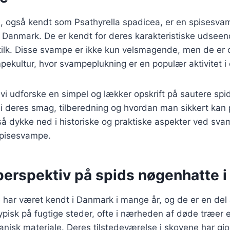
, også kendt som Psathyrella spadicea, er en spisesvam
i Danmark. De er kendt for deres karakteristiske udsee
tilk. Disse svampe er ikke kun velsmagende, men de er 
kultur, hvor svampeplukning er en populær aktivitet i e
il vi udforske en simpel og lækker opskrift på sautere sp
 i deres smag, tilberedning og hvordan man sikkert kan
gså dykke ned i historiske og praktiske aspekter ved sv
 spisesvampe.
 perspektiv på spids nøgenhatte 
 har været kendt i Danmark i mange år, og de er en del
typisk på fugtige steder, ofte i nærheden af døde træer e
isk materiale. Deres tilstedeværelse i skovene har gjor