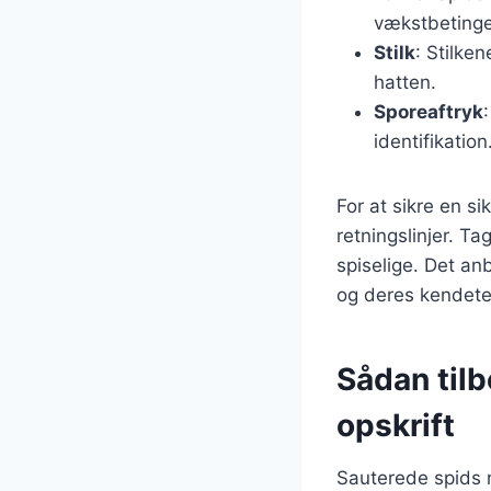
vækstbetinge
Stilk
: Stilke
hatten.
Sporeaftryk
identifikation
For at sikre en s
retningslinjer. T
spiselige. Det an
og deres kendete
Sådan til
opskrift
Sauterede spids 