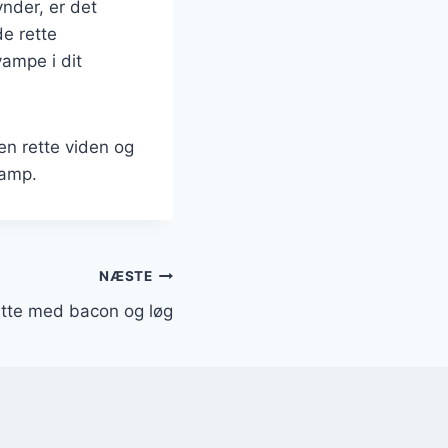
nder, er det
de rette
vampe i dit
n rette viden og
vamp.
NÆSTE
tte med bacon og løg