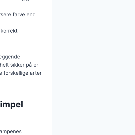
ysere farve end
 korrekt
dlæggende
elt sikker på er
 forskellige arter
simpel
svampenes