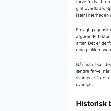
farve fra lys brun
glat overflade. S
især i nærheden a
En vigtig egenska
afgørende faktor 
arter. Det er der
man plukker svam
Når man skal iden
ændre farve, når 
svampe, så det er
svampe.
Historisk