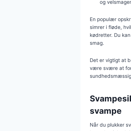
og velsmagen
En populær opskri
simrer i fløde, hv
kødretter. Du kan
smag.
Det er vigtigt at
være svære at fo
sundhedsmæssige
Svampesik
svampe
Når du plukker sv