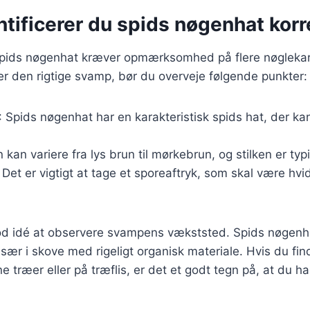
tificerer du spids nøgenhat korr
 spids nøgenhat kræver opmærksomhed på flere nøglekara
ker den rigtige svamp, bør du overveje følgende punkter:
: Spids nøgenhat har en karakteristisk spids hat, der ka
n kan variere fra lys brun til mørkebrun, og stilken er typ
: Det er vigtigt at tage et sporeaftryk, som skal være hvi
od idé at observere svampens vækststed. Spids nøgenhat
især i skove med rigeligt organisk materiale. Hvis du fi
træer eller på træflis, er det et godt tegn på, at du h