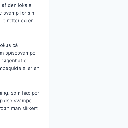
 af den lokale
e svamp for sin
le retter og er
fokus på
lem spisesvampe
s nøgenhat er
ampeguide eller en
ning, som hjælper
 spidse svampe
vordan man sikkert