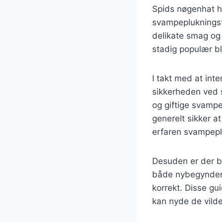
Spids nøgenhat ha
svampeplukningst
delikate smag og a
stadig populær b
I takt med at int
sikkerheden ved 
og giftige svampe
generelt sikker a
erfaren svampepl
Desuden er der bl
både nybegyndere
korrekt. Disse gui
kan nyde de vilde