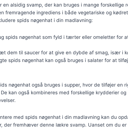
 en alsidig svamp, der kan bruges i mange forskellige r
en fremragende ingrediens i både vegetariske og kødrett
kludere spids nøgenhat i din madlavning:
ug spids nøgenhat som fyld i tærter eller omeletter for a
sæt dem til saucer for at give en dybde af smag, især i k
egte spids nøgenhat kan også bruges i salater for at tilf
ds nøgenhat også bruges i supper, hvor de tilføjer en r
. De kan også kombineres med forskellige krydderier og 
velser.
ntere med spids nøgenhat i din madlavning kan du opd
, der fremhæver denne lækre svamp. Uanset om du er 