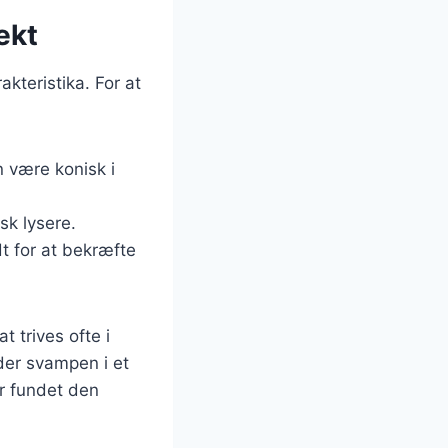
ekt
kteristika. For at
n være konisk i
isk lysere.
dt for at bekræfte
 trives ofte i
nder svampen i et
ar fundet den