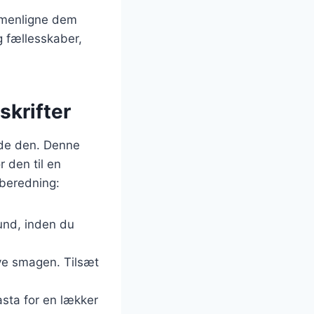
ammenligne dem
g fællesskaber,
skrifter
rede den. Denne
 den til en
lberedning:
und, inden du
æve smagen. Tilsæt
pasta for en lækker