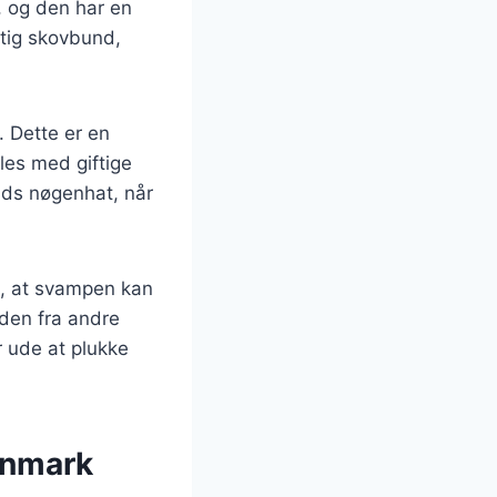
n, og den har en
gtig skovbund,
. Dette er en
les med giftige
pids nøgenhat, når
e, at svampen kan
 den fra andre
r ude at plukke
anmark