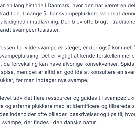
r en lang historie i Danmark, hvor den har været en del
radition. I mange år har svampeplukkere værdsat denn
lsidighed i madlavning. Den blev ofte brugt i traditionel
landt svampeentusiaster.
eressen for vilde svampe er steget, er der også kommet 
svampeplukning. Det er vigtigt at kende forskellen mel
, da forveksling kan have alvorlige konsekvenser. Spid
t spise, men det er altid en god idé at konsultere en sv
ukker, før man indtager nye svampe.
evet udviklet flere ressourcer og guides til svampepluk
 og erfarne plukkere med at identificere og tilberede
des indeholder ofte billeder, beskrivelser og tips til, h
 svampe, der findes i den danske natur.