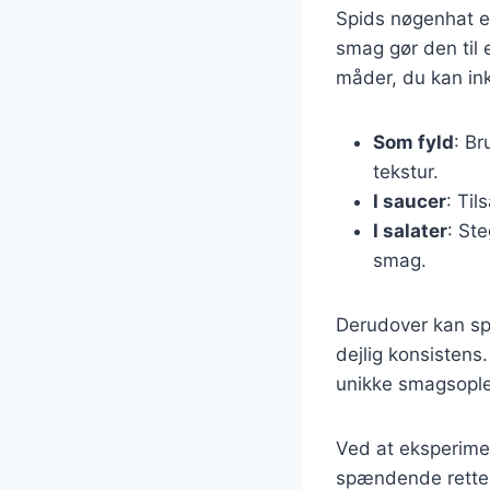
Spids nøgenhat er
smag gør den til 
måder, du kan in
Som fyld
: Br
tekstur.
I saucer
: Til
I salater
: St
smag.
Derudover kan spi
dejlig konsistens
unikke smagsople
Ved at eksperime
spændende retter