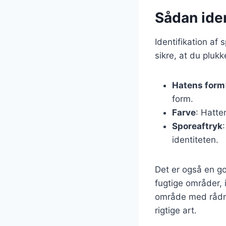
Sådan iden
Identifikation af
sikre, at du pluk
Hatens form
form.
Farve
: Hatte
Sporeaftryk
identiteten.
Det er også en g
fugtige områder, 
område med rådne 
rigtige art.