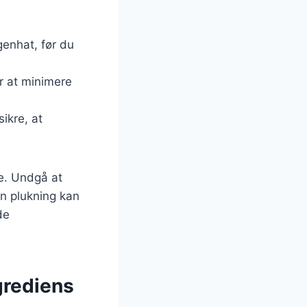
genhat, før du
or at minimere
sikre, at
e. Undgå at
n plukning kan
de
grediens