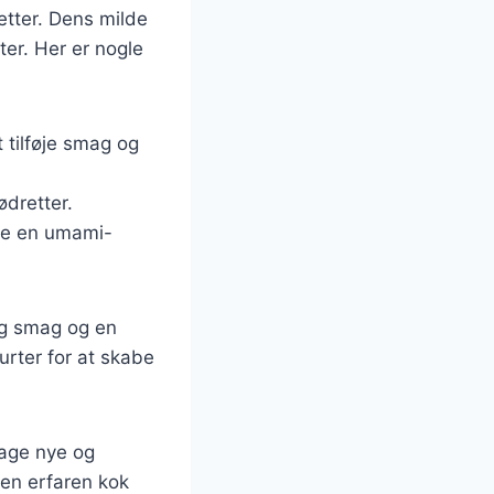
etter. Dens milde
er. Her er nogle
t tilføje smag og
ødretter.
øje en umami-
ig smag og en
urter for at skabe
age nye og
en erfaren kok