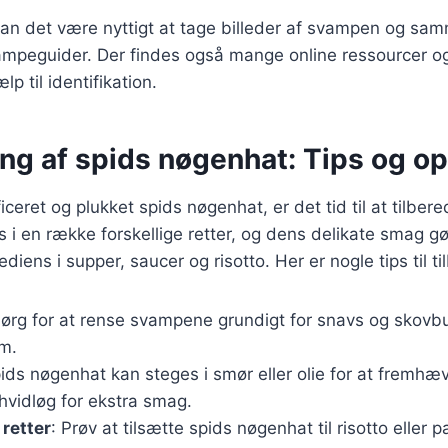
, kan det være nyttigt at tage billeder af svampen og s
vampeguider. Der findes også mange online ressourcer o
lp til identifikation.
ng af spids nøgenhat: Tips og op
iceret og plukket spids nøgenhat, er det tid til at tilbe
i en række forskellige retter, og dens delikate smag gør
iens i supper, saucer og risotto. Her er nogle tips til ti
Sørg for at rense svampene grundigt for snavs og skovb
em.
pids nøgenhat kan steges i smør eller olie for at fremh
hvidløg for ekstra smag.
 retter
: Prøv at tilsætte spids nøgenhat til risotto eller 