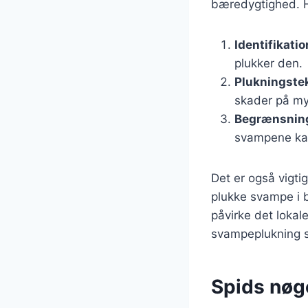
bæredygtighed. He
Identifikatio
plukker den.
Plukningste
skader på my
Begrænsnin
svampene kan
Det er også vigt
plukke svampe i 
påvirke det lokal
svampeplukning s
Spids nøge