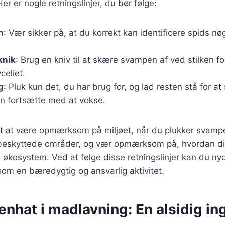
r er nogle retningslinjer, du bør følge:
n
: Vær sikker på, at du korrekt kan identificere spids nø
knik
: Brug en kniv til at skære svampen af ved stilken f
celiet.
g
: Pluk kun det, du har brug for, og lad resten stå for at 
 fortsætte med at vokse.
igt at være opmærksom på miljøet, når du plukker svamp
beskyttede områder, og vær opmærksom på, hvordan di
e økosystem. Ved at følge disse retningslinjer kan du ny
om en bæredygtig og ansvarlig aktivitet.
nhat i madlavning: En alsidig in