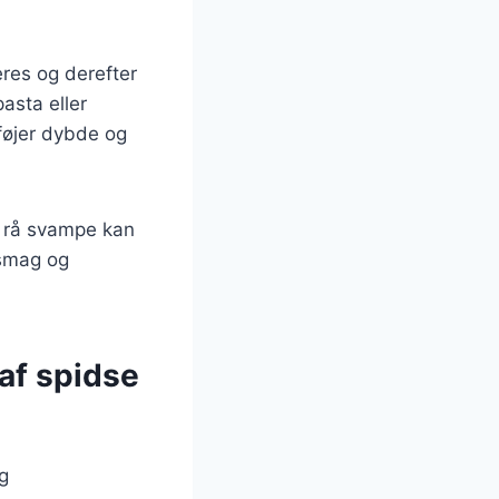
res og derefter
pasta eller
føjer dybde og
a rå svampe kan
 smag og
af spidse
g