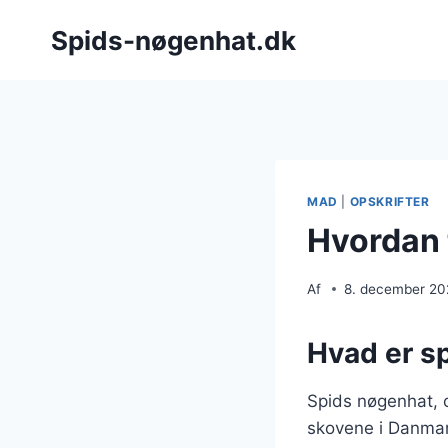
Fortsæt
Spids-nøgenhat.dk
til
indhold
MAD
|
OPSKRIFTER
Hvordan 
Af
8. december 2
Hvad er s
Spids nøgenhat, o
skovene i Danmar