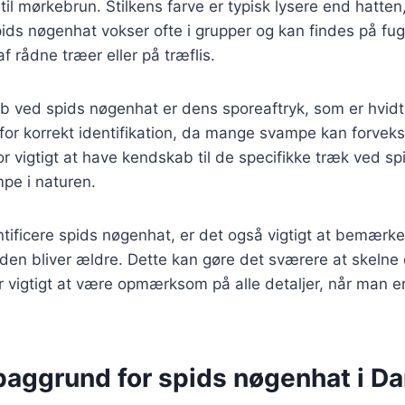
 til mørkebrun. Stilkens farve er typisk lysere end hatte
pids nøgenhat vokser ofte i grupper og kan findes på fu
f rådne træer eller på træflis.
b ved spids nøgenhat er dens sporeaftryk, som er hvidt
for korrekt identifikation, da mange svampe kan forveks
for vigtigt at have kendskab til de specifikke træk ved s
pe i naturen.
tificere spids nøgenhat, er det også vigtigt at bemærk
den bliver ældre. Dette kan gøre det sværere at skelne
 vigtigt at være opmærksom på alle detaljer, når man e
 baggrund for spids nøgenhat i D