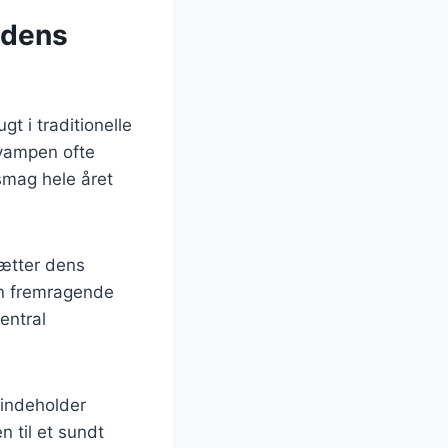
 dens
t i traditionelle
svampen ofte
 smag hele året
ætter dens
 en fremragende
entral
 indeholder
n til et sundt