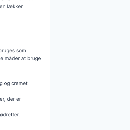
 en lækker
 bruges som
ære måder at bruge
mag og cremet
er, der er
ødretter.