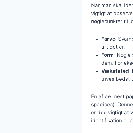
Når man skal iden
vigtigt at observ
nøglepunkter til i
Farve
: Svamp
art det er.
Form
: Nogle
dem. For eks
Vækststed
:
trives bedst 
En af de mest po
spadicea). Denne 
er dog vigtigt at
identifikation er 