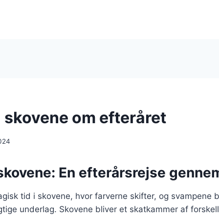
 skovene om efteråret
024
skovene: En efterårsrejse genne
agisk tid i skovene, hvor farverne skifter, og svampene 
gtige underlag. Skovene bliver et skatkammer af forskel