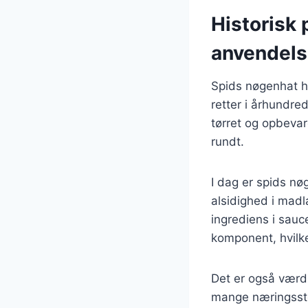
Historisk
anvendel
Spids nøgenhat ha
retter i århundre
tørret og opbevar
rundt.
I dag er spids n
alsidighed i madl
ingrediens i sauc
komponent, hvilk
Det er også værd
mange næringsstof