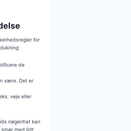
delse
kerhedsregler for
plukning:
ificere de
en være. Det er
ks. veje eller
pids nøgenhat kan
 smør med lidt