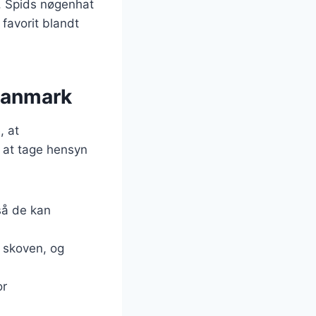
. Spids nøgenhat
 favorit blandt
Danmark
, at
 at tage hensyn
 så de kan
 skoven, og
or