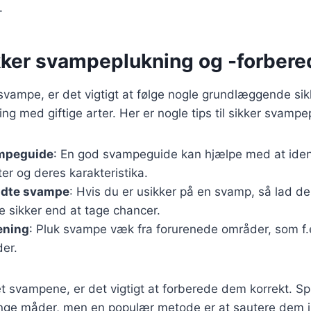
.
ikker svampeplukning og -forbere
vampe, er det vigtigt at følge nogle grundlæggende sik
ng med giftige arter. Her er nogle tips til sikker svampe
mpeguide
: En god svampeguide kan hjælpe med at ident
ter og deres karakteristika.
ndte svampe
: Hvis du er usikker på en svamp, så lad d
e sikker end at tage chancer.
ening
: Pluk svampe væk fra forurenede områder, som f.e
der.
t svampene, er det vigtigt at forberede dem korrekt. S
nge måder, men en populær metode er at sautere dem i