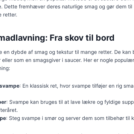
le. Dette fremhæver deres naturlige smag og gør dem til
e retter.
adlavning: Fra skov til bord
e en dybde af smag og tekstur til mange retter. De kan
r eller som en smagsgiver i saucer. Her er nogle popul
ing:
 svampe
: En klassisk ret, hvor svampe tilføjer en rig s
er
: Svampe kan bruges til at lave lækre og fyldige supp
fteråret.
mpe
: Steg svampe i smør og server dem som tilbehør til k