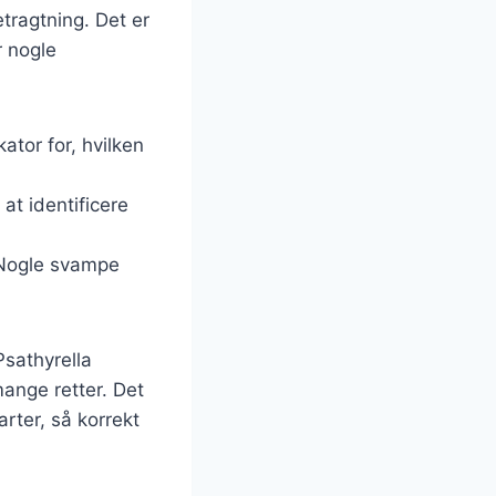
etragtning. Det er
r nogle
ator for, hvilken
at identificere
 Nogle svampe
sathyrella
ange retter. Det
rter, så korrekt