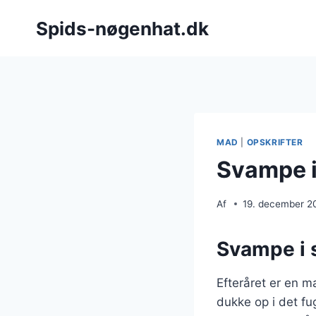
Fortsæt
Spids-nøgenhat.dk
til
indhold
MAD
|
OPSKRIFTER
Svampe i
Af
19. december 2
Svampe i 
Efteråret er en m
dukke op i det fu