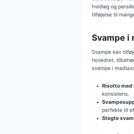
hvidløg og persil
tilføjelse til mang
Svampe i m
Svampe kan tilføj
hovedret, tilbehø
svampe i madlavn
Risotto med
konsistens.
Svampesupp
perfekte til e
Stegte sva