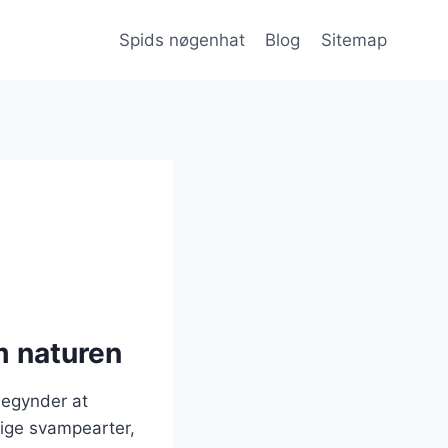
Spids nøgenhat
Blog
Sitemap
m naturen
begynder at
lige svampearter,