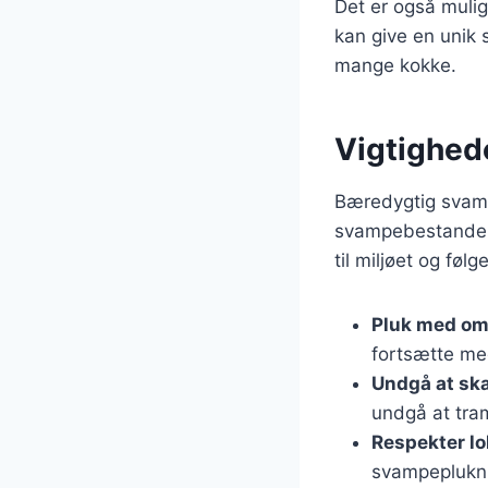
Det er også muli
kan give en unik 
mange kokke.
Vigtighed
Bæredygtig svamp
svampebestande f
til miljøet og føl
Pluk med o
fortsætte me
Undgå at sk
undgå at tra
Respekter lo
svampepluknin