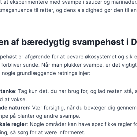
gt at eksperimentere med svampe i saucer og marinader
smagsnuance til retter, og dens alsidighed gør den til en
en af bæredygtig svampehøst i 
ehøst er afgørende for at bevare økosystemet og sikre
orbliver sunde. Når man plukker svampe, er det vigtigt
ge nogle grundlæggende retningslinjer:
mtanke
: Tag kun det, du har brug for, og lad resten stå,
d at vokse.
ade naturen
: Vær forsigtig, når du bevæger dig gennem
mpe på planter og andre svampe.
kale regler
: Nogle områder kan have specifikke regler f
g, så sørg for at være informeret.