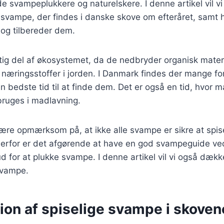
de svampeplukkere og naturelskere. I denne artikel vil v
 svampe, der findes i danske skove om efteråret, samt
 og tilbereder dem.
tig del af økosystemet, da de nedbryder organisk mater
næringsstoffer i jorden. I Danmark findes der mange fo
en bedste tid til at finde dem. Det er også en tid, hvor
bruges i madlavning.
 være opmærksom på, at ikke alle svampe er sikre at spi
 derfor er det afgørende at have en god svampeguide ve
d for at plukke svampe. I denne artikel vil vi også dæk
 svampe.
tion af spiselige svampe i skoven