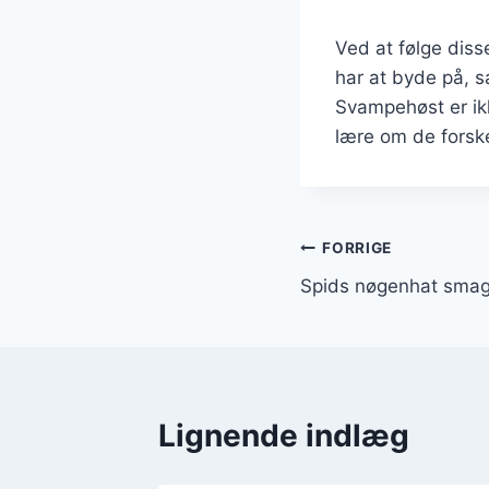
Ved at følge dis
har at byde på, s
Svampehøst er ik
lære om de forskel
Indlægsnavi
FORRIGE
Spids nøgenhat smag
Lignende indlæg