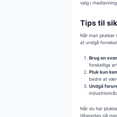
valg i madlavning
Tips til s
Når man plukker s
at undgå forveksli
Brug en sva
forskellige ar
Pluk kun ke
bedre at vær
Undgå forur
industriområ
Når du har plukke
tilberedes på ma