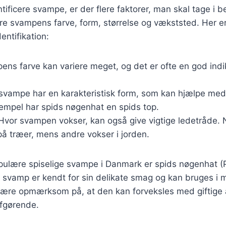
tificere svampe, er der flere faktorer, man skal tage i b
ere svampens farve, form, størrelse og vækststed. Her e
dentifikation:
ens farve kan variere meget, og det er ofte en god indik
 svampe har en karakteristisk form, som kan hjælpe med 
empel har spids nøgenhat en spids top.
 Hvor svampen vokser, kan også give vigtige ledetråde.
på træer, mens andre vokser i jorden.
pulære spiselige svampe i Danmark er spids nøgenhat (P
svamp er kendt for sin delikate smag og kan bruges i m
 være opmærksom på, at den kan forveksles med giftige a
afgørende.