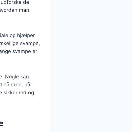
i udforske de
 hvordan man
iale og hjælper
rskellige svampe,
 mange svampe er
se. Nogle kan
d hånden, når
ke sikkerhed og
e