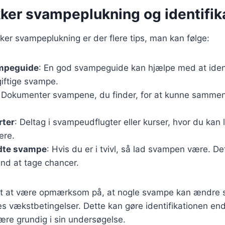
ikker svampeplukning og identifik
ikker svampeplukning er der flere tips, man kan følge:
mpeguide
: En god svampeguide kan hjælpe med at iden
giftige svampe.
: Dokumenter svampene, du finder, for at kunne samme
rter
: Deltag i svampeudflugter eller kurser, hvor du kan 
ere.
dte svampe
: Hvis du er i tvivl, så lad svampen være. De
end at tage chancer.
igt at være opmærksom på, at nogle svampe kan ændre 
s vækstbetingelser. Dette kan gøre identifikationen en
være grundig i sin undersøgelse.