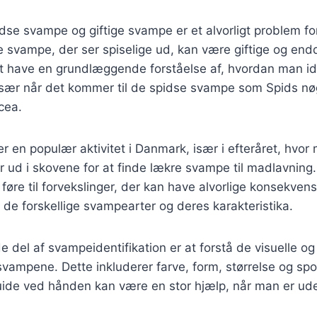
idse svampe og giftige svampe er et alvorligt problem 
svampe, der ser spiselige ud, kan være giftige og endda
 at have en grundlæggende forståelse af, hvordan man id
især når det kommer til de spidse svampe som Spids n
cea.
 en populær aktivitet i Danmark, især i efteråret, hvor
 ud i skovene for at finde lækre svampe til madlavning
øre til forvekslinger, der kan have alvorlige konsekvens
m de forskellige svampearter og deres karakteristika.
del af svampeidentifikation er at forstå de visuelle og 
ampene. Dette inkluderer farve, form, størrelse og spo
de ved hånden kan være en stor hjælp, når man er ude 