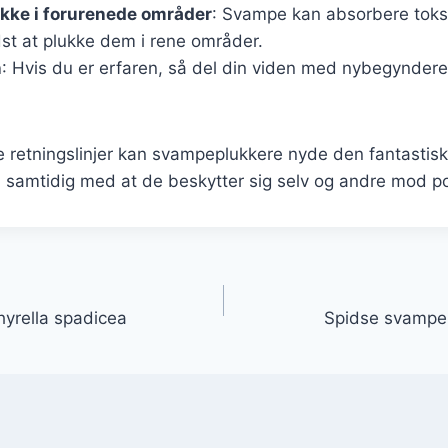
kke i forurenede områder
: Svampe kan absorbere toksi
st at plukke dem i rene områder.
n
: Hvis du er erfaren, så del din viden med nybegyndere
e retningslinjer kan svampeplukkere nyde den fantastis
samtidig med at de beskytter sig selv og andre mod pot
gation
yrella spadicea
Spidse svampe