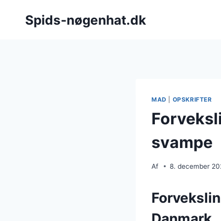
Fortsæt
Spids-nøgenhat.dk
til
indhold
MAD
|
OPSKRIFTER
Forveksl
svampe
Af
8. december 2
Forveksli
Danmark