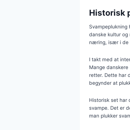
Historisk
Svampeplukning ha
danske kultur og 
næring, især i de
I takt med at int
Mange danskere s
retter. Dette har 
begynder at pluk
Historisk set har
svampe. Det er de
man plukker svam