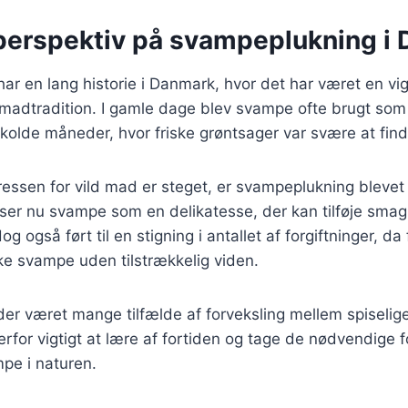
 perspektiv på svampeplukning i
r en lang historie i Danmark, hvor det har været en vig
madtradition. I gamle dage blev svampe ofte brugt som en
 kolde måneder, hvor friske grøntsager var svære at find
eressen for vild mad er steget, er svampeplukning bleve
er nu svampe som en delikatesse, der kan tilføje smag 
dog også ført til en stigning i antallet af forgiftninger, d
ke svampe uden tilstrækkelig viden.
 der været mange tilfælde af forveksling mellem spiselige
rfor vigtigt at lære af fortiden og tage de nødvendige f
pe i naturen.