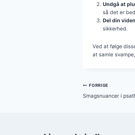
Undgå at plu
så det er bed
Del din vide
sikkerhed.
Ved at følge diss
at samle svampe, 
Indlægsnavi
FORRIGE
Smagsnuancer i psath