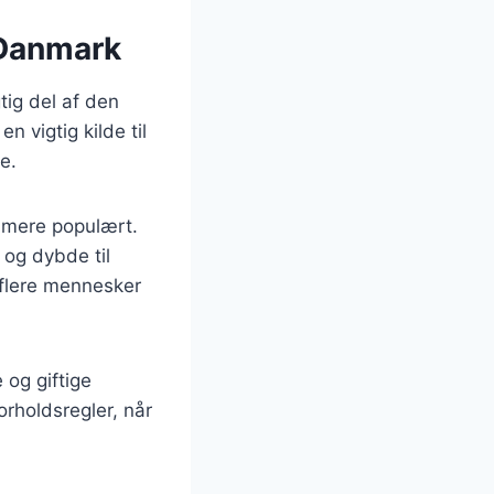
 Danmark
tig del af den
 vigtig kilde til
e.
t mere populært.
og dybde til
a flere mennesker
 og giftige
orholdsregler, når