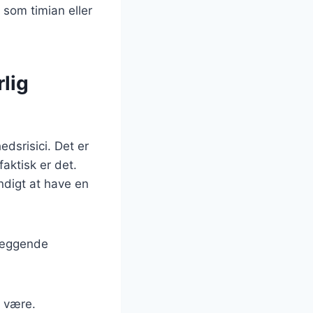
r som timian eller
lig
dsrisici. Det er
aktisk er det.
ndigt at have en
dlæggende
n være.