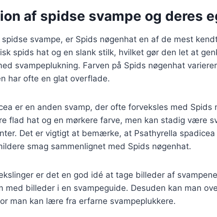
ation af spidse svampe og deres 
 spidse svampe, er Spids nøgenhat en af de mest ken
isk spids hat og en slank stilk, hvilket gør den let at g
med svampeplukning. Farven på Spids nøgenhat varierer f
 har ofte en glat overflade.
icea er en anden svamp, der ofte forveksles med Spids
e flad hat og en mørkere farve, men kan stadig være sv
nter. Det er vigtigt at bemærke, at Psathyrella spadicea 
mildere smag sammenlignet med Spids nøgenhat.
ekslinger er det en god idé at tage billeder af svampene
med billeder i en svampeguide. Desuden kan man overv
or man kan lære fra erfarne svampeplukkere.