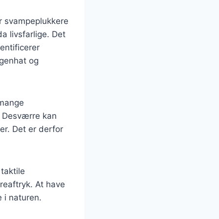
for svampeplukkere
 livsfarlige. Det
entificerer
øgenhat og
 mange
. Desværre kan
er. Det er derfor
taktile
reaftryk. At have
i naturen.