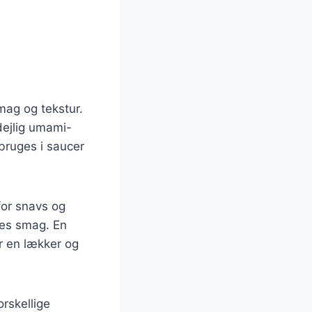
mag og tekstur.
 dejlig umami-
bruges i saucer
for snavs og
eres smag. En
r en lækker og
rskellige