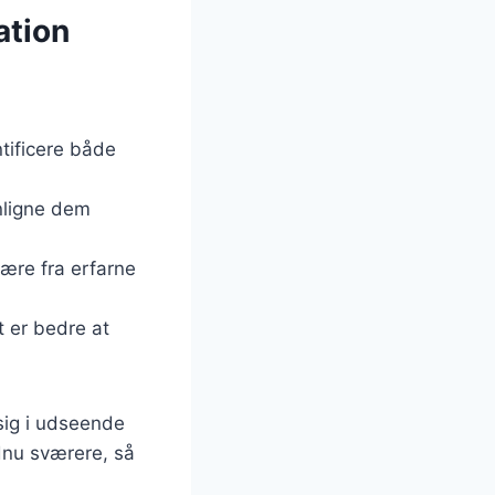
ation
tificere både
nligne dem
lære fra erfarne
t er bedre at
sig i udseende
dnu sværere, så