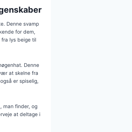
egenskaber
dte. Denne svamp
enkende for dem,
ra lys beige til
 nøgenhat. Denne
ær at skelne fra
også er spiselig,
, man finder, og
eje at deltage i