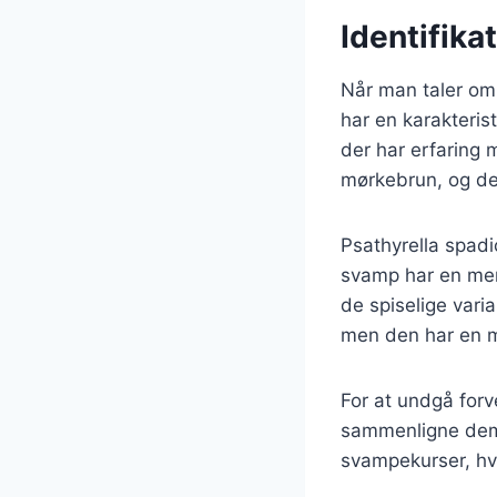
Identifik
Når man taler om
har en karakterist
der har erfaring 
mørkebrun, og den
Psathyrella spad
svamp har en mer
de spiselige varia
men den har en 
For at undgå forv
sammenligne dem 
svampekurser, hv