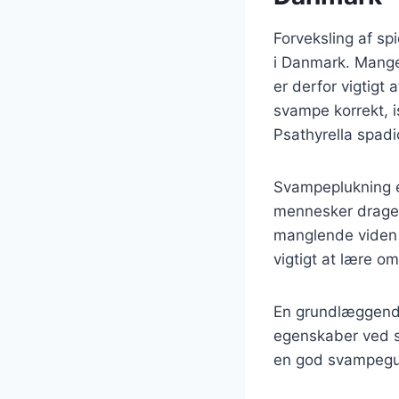
Forveksling af sp
i Danmark. Mange 
er derfor vigtigt
svampe korrekt, 
Psathyrella spadi
Svampeplukning er
mennesker drager
manglende viden f
vigtigt at lære o
En grundlæggende 
egenskaber ved sv
en god svampegui