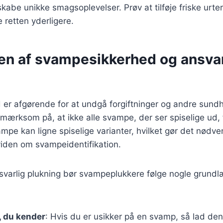
skabe unikke smagsoplevelser. Prøv at tilføje friske urte
te retten yderligere.
en af svampesikkerhed og ansvar
r afgørende for at undgå forgiftninger og andre sundhe
pmærksom på, at ikke alle svampe, der ser spiselige ud, f
mpe kan ligne spiselige varianter, hvilket gør det nødve
den om svampeidentifikation.
ansvarlig plukning bør svampeplukkere følge nogle grun
, du kender
: Hvis du er usikker på en svamp, så lad de