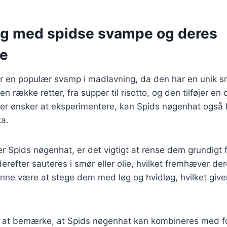
g med spidse svampe og deres
se
r en populær svamp i madlavning, da den har en unik s
n række retter, fra supper til risotto, og den tilføjer en
er ønsker at eksperimentere, kan Spids nøgenhat også 
ta.
r Spids nøgenhat, er det vigtigt at rense dem grundigt 
derefter sauteres i smør eller olie, hvilket fremhæver d
unne være at stege dem med løg og hvidløg, hvilket give
 at bemærke, at Spids nøgenhat kan kombineres med fo