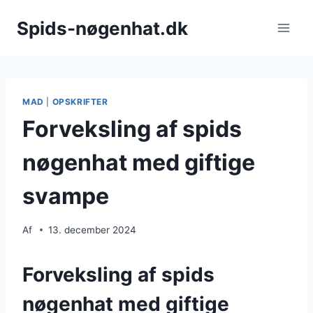
Fortsæt
Spids-nøgenhat.dk
til
indhold
MAD
|
OPSKRIFTER
Forveksling af spids
nøgenhat med giftige
svampe
Af
13. december 2024
Forveksling af spids
nøgenhat med giftige