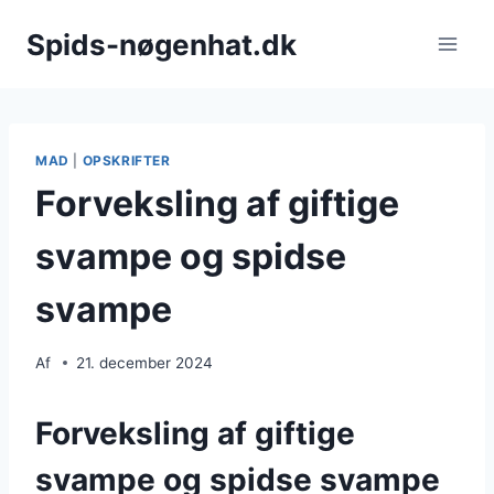
Fortsæt
Spids-nøgenhat.dk
til
indhold
MAD
|
OPSKRIFTER
Forveksling af giftige
svampe og spidse
svampe
Af
21. december 2024
Forveksling af giftige
svampe og spidse svampe