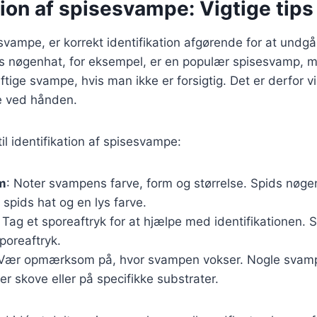
tion af spisesvampe: Vigtige tips
vampe, er korrekt identifikation afgørende for at undg
ids nøgenhat, for eksempel, er en populær spisesvamp, 
ftige svampe, hvis man ikke er forsigtig. Det er derfor vi
 ved hånden.
til identifikation af spisesvampe:
rm
: Noter svampens farve, form og størrelse. Spids nøge
k spids hat og en lys farve.
: Tag et sporeaftryk for at hjælpe med identifikationen.
sporeaftryk.
 Vær opmærksom på, hvor svampen vokser. Nogle svampe
r skove eller på specifikke substrater.