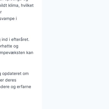
dt klima, hvilket
r
 svampe i
nd i efteråret.
ørhatte og
svampevæksten kan
ig opdateret om
er deres
ndere og erfarne