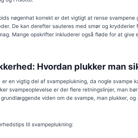
spids nøgenhat korrekt er det vigtigt at rense svampene 
eder. De kan derefter sauteres med smør og krydderier 
mag. Mange opskrifter inkluderer også fløde for at give 
kerhed: Hvordan plukker man si
er en vigtig del af svampeplukning, da nogle svampe ka
kker svampeoplevelse er der flere retningslinjer, man bør
en grundlæggende viden om de svampe, man plukker, og a
erhedstips til svampeplukning: