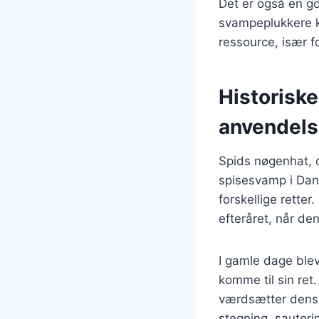
Det er også en go
svampeplukkere k
ressource, især 
Historisk
anvendel
Spids nøgenhat, 
spisesvamp i Dan
forskellige rette
efteråret, når de
I gamle dage ble
komme til sin ret
værdsætter dens 
stegning, sauterin