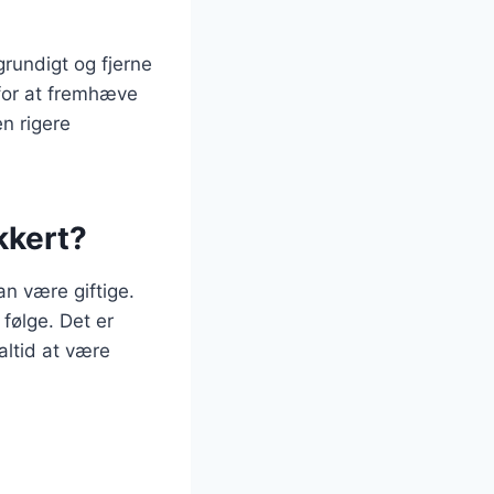
grundigt og fjerne
for at fremhæve
en rigere
kkert?
n være giftige.
 følge. Det er
ltid at være