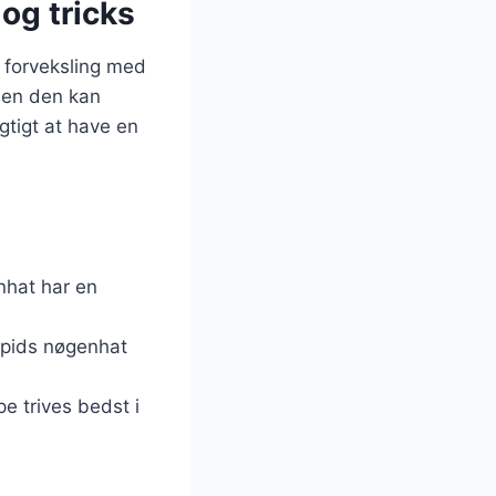
 og tricks
å forveksling med
men den kan
gtigt at have en
nhat har en
 Spids nøgenhat
 trives bedst i