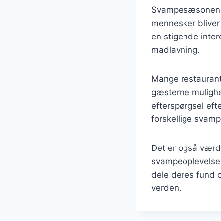
Svampesæsonen i 
mennesker bliver
en stigende inter
madlavning.
Mange restaurante
gæsterne mulighe
efterspørgsel ef
forskellige svam
Det er også værd
svampeoplevelser
dele deres fund o
verden.