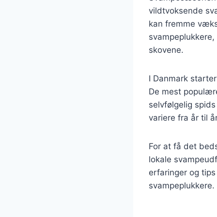
vildtvoksende sva
kan fremme vækst
svampeplukkere, 
skovene.
I Danmark starte
De mest populære 
selvfølgelig spi
variere fra år til
For at få det be
lokale svampeudf
erfaringer og tip
svampeplukkere.