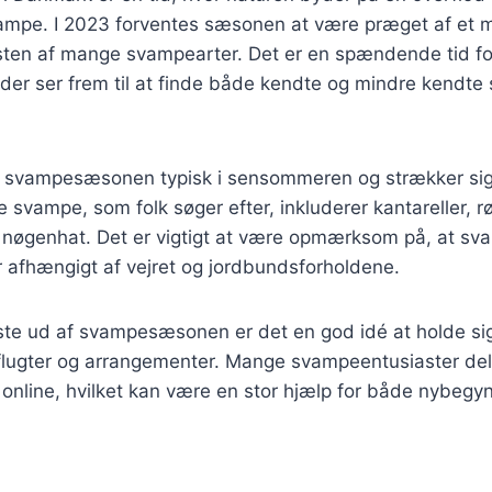
mpe. I 2023 forventes sæsonen at være præget af et mil
en af mange svampearter. Det er en spændende tid fo
der ser frem til at finde både kendte og mindre kendte
r svampesæsonen typisk i sensommeren og strækker sig i
svampe, som folk søger efter, inkluderer kantareller, r
ds nøgenhat. Det er vigtigt at være opmærksom på, at 
 år afhængigt af vejret og jordbundsforholdene.
dste ud af svampesæsonen er det en god idé at holde s
lugter og arrangementer. Mange svampeentusiaster del
s online, hvilket kan være en stor hjælp for både nybegy