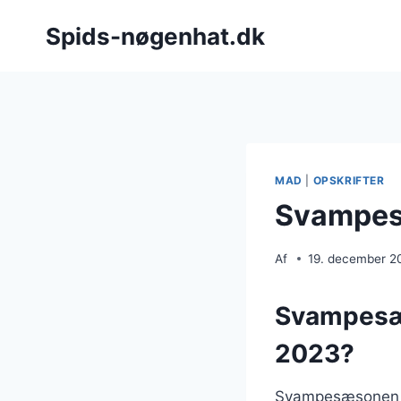
Fortsæt
Spids-nøgenhat.dk
til
indhold
MAD
|
OPSKRIFTER
Svampes
Af
19. december 2
Svampesæs
2023?
Svampesæsonen i 