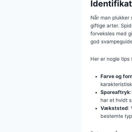
Identifika
Når man plukker s
giftige arter. Sp
forveksles med gi
god svampeguide
Her er nogle tips 
Farve og fo
karakteristis
Sporeaftryk
har et hvidt 
Vækststed
:
bestemte type