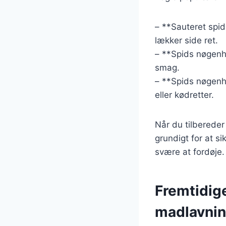
– **Sauteret spid
lækker side ret.
– **Spids nøgenha
smag.
– **Spids nøgenh
eller kødretter.
Når du tilbereder
grundigt for at s
svære at fordøje.
Fremtidig
madlavni