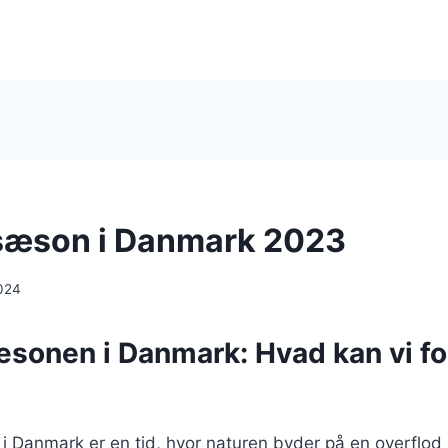
æson i Danmark 2023
024
onen i Danmark: Hvad kan vi for
Danmark er en tid, hvor naturen byder på en overflod a