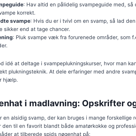
mpeguide
: Hav altid en pålidelig svampeguide med, så
svampe korrekt.
ndte svampe
: Hvis du er i tvivl om en svamp, så lad de
e sikker end at tage chancer.
ening
: Pluk svampe væk fra forurenede områder, som f.e
der.
od idé at deltage i svampeplukningskurser, hvor man ka
rekt plukningsteknik. At dele erfaringer med andre sva
r hjælp.
nhat i madlavning: Opskrifter og
 en alsidig svamp, der kan bruges i mange forskellige r
 den til en favorit blandt både amatørkokke og professi
åder at tilberede spids nøgenhat på: