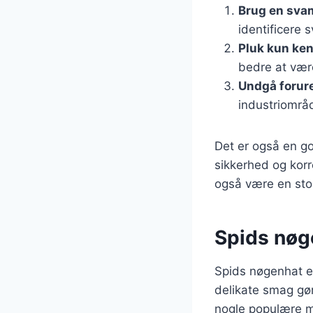
Brug en sva
identificere 
Pluk kun ke
bedre at vær
Undgå forur
industriområ
Det er også en g
sikkerhed og kor
også være en sto
Spids nøge
Spids nøgenhat er
delikate smag gør
nogle populære m