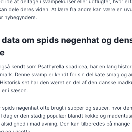
d idé at deltage i svampekurser eller udflugter, hvor er
an dele deres viden. At lære fra andre kan være en uvu
for nybegyndere.
e data om spids nøgenhat og den
se
også kendt som Psathyrella spadicea, har en lang histo
mark. Denne svamp er kendt for sin delikate smag og a
r. Historisk set har den været en del af den danske madkul
n er i sæson.
v spids nøgenhat ofte brugt i supper og saucer, hvor d
. I dag er den stadig populær blandt kokke og madentusi
alsidighed i madlavning. Den kan tilberedes på mange
g og i risotto.