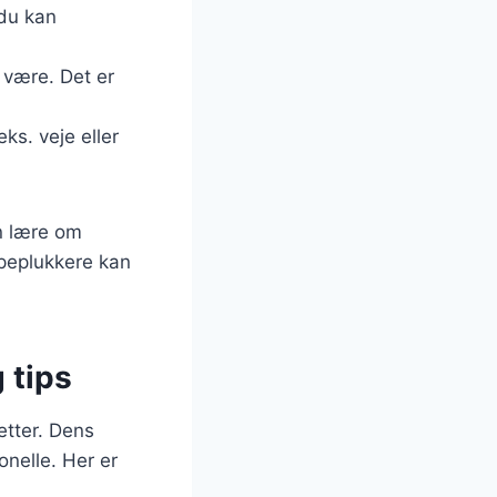
 du kan
n være. Det er
ks. veje eller
n lære om
mpeplukkere kan
 tips
etter. Dens
onelle. Her er