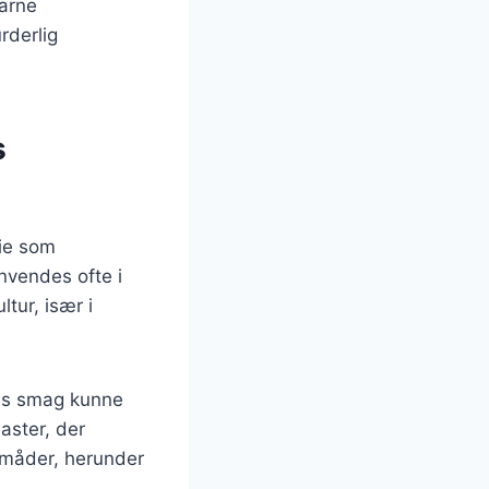
farne
rderlig
s
rie som
nvendes ofte i
tur, især i
ens smag kunne
aster, der
 måder, herunder