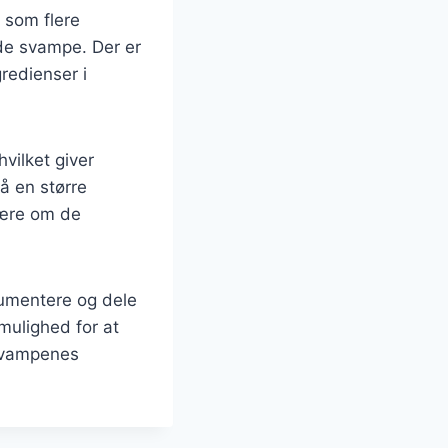
 som flere
de svampe. Der er
redienser i
vilket giver
å en større
lære om de
kumentere og dele
mulighed for at
 svampenes