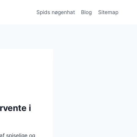
Spids nøgenhat
Blog
Sitemap
vente i
f spiselige og