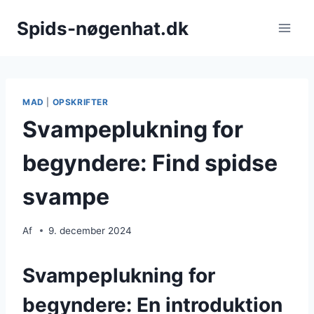
Fortsæt
Spids-nøgenhat.dk
til
indhold
MAD
|
OPSKRIFTER
Svampeplukning for
begyndere: Find spidse
svampe
Af
9. december 2024
Svampeplukning for
begyndere: En introduktion