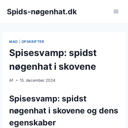
Fortsæt
Spids-nøgenhat.dk
til
indhold
MAD
|
OPSKRIFTER
Spisesvamp: spidst
nøgenhat i skovene
Af
15. december 2024
Spisesvamp: spidst
nøgenhat i skovene og dens
egenskaber