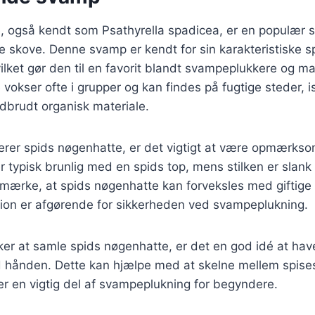
, også kendt som Psathyrella spadicea, er en populær 
e skove. Denne svamp er kendt for sin karakteristiske s
ilket gør den til en favorit blandt svampeplukkere og m
vokser ofte i grupper og kan findes på fugtige steder, 
dbrudt organisk materiale.
erer spids nøgenhatte, er det vigtigt at være opmærkso
r typisk brunlig med en spids top, mens stilken er slank 
bemærke, at spids nøgenhatte kan forveksles med giftig
ation er afgørende for sikkerheden ved svampeplukning.
er at samle spids nøgenhatte, er det en god idé at hav
hånden. Dette kan hjælpe med at skelne mellem spise
t er en vigtig del af svampeplukning for begyndere.