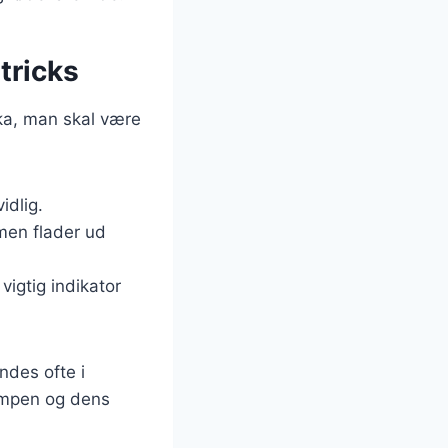
tricks
ika, man skal være
idlig.
 men flader ud
vigtig indikator
ndes ofte i
vampen og dens