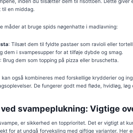
mpene, inden du tilsætter dem til risottoen. Dette giver 
t til en middag.
re måder at bruge spids nøgenhatte i madlavning:
asta
: Tilsæt dem til fyldte pastaer som ravioli eller tortell
ug dem i svampesupper for at tilføje dybde og smag.
: Brug dem som topping på pizza eller bruschetta.
kan også kombineres med forskellige krydderier og ingr
soplevelser. De fungerer godt med fløde, hvidløg, løg o
 ved svampeplukning: Vigtige ov
vampe, er sikkerhed en topprioritet. Det er vigtigt at ku
kt for at undgå forveksling med giftige varianter. Her er