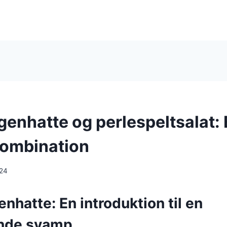
genhatte og perlespeltsalat:
kombination
024
nhatte: En introduktion til en
nde svamp