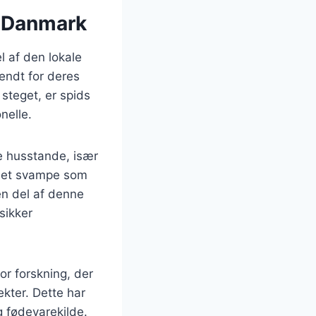
i Danmark
l af den lokale
kendt for deres
 steget, er spids
nelle.
e husstande, især
amlet svampe som
en del af denne
sikker
r forskning, der
kter. Dette har
 fødevarekilde.