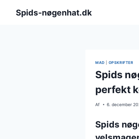
Fortsæt
Spids-nøgenhat.dk
til
indhold
MAD
|
OPSKRIFTER
Spids nø
perfekt 
Af
6. december 2
Spids nøge
velsmage