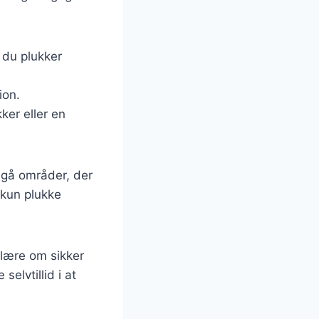
 du plukker
ion.
ker eller en
dgå områder, der
 kun plukke
 lære om sikker
elvtillid i at