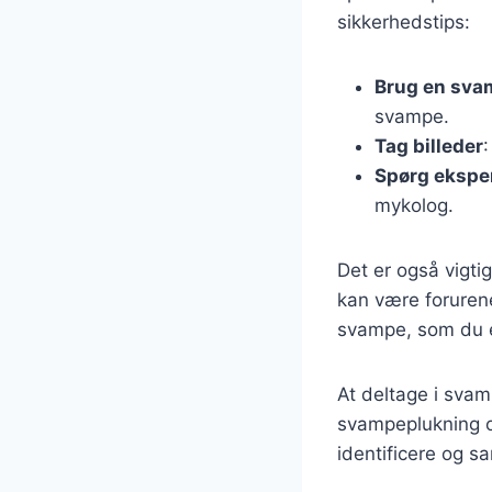
sikkerhedstips:
Brug en sva
svampe.
Tag billeder
Spørg ekspe
mykolog.
Det er også vigt
kan være foruren
svampe, som du er
At deltage i sva
svampeplukning og
identificere og s