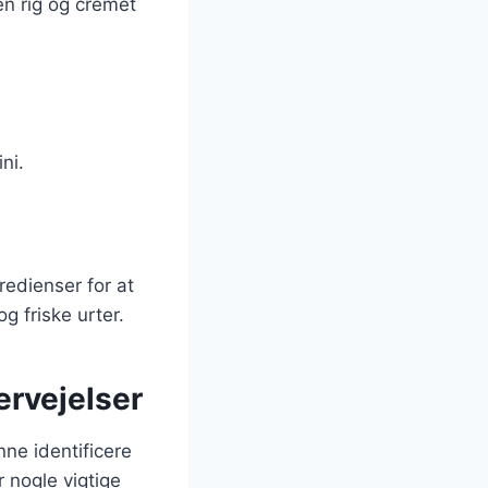
en rig og cremet
ini.
edienser for at
g friske urter.
ervejelser
nne identificere
 nogle vigtige