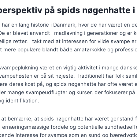
 perspektiv på spids nøgenhatte 
har en lang historie i Danmark, hvor de har været en de
 De er blevet anvendt i madlavning i generationer og er 
ellige retter. I takt med at interessen for vilde svampe er
t mere populære blandt både amatørkokke og professio
 svampeplukning været en vigtig aktivitet i mange dansk
 svampehøsten er på sit højeste. Traditionelt har folk s
ere deres kost på, og spids nøgenhatte har ofte været 
 der mange svampeudflugter og kurser, der fokuserer på 
 identifikation.
 at bemærke, at spids nøgenhatte har været genstand fo
 ernæringsmæssige fordele og potentielle sundhedseffe
tigende interesse for svampe som en sund og bæredygtig