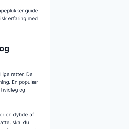
mpeplukker guide
isk erfaring med
 og
lige retter. De
gning. En populær
 hvidløg og
jer en dybde af
atte, skal du