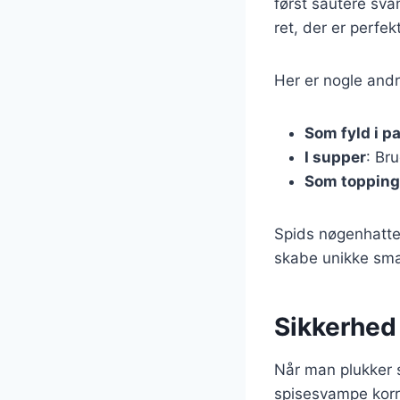
først sautere sva
ret, der er perfek
Her er nogle and
Som fyld i p
I supper
: Br
Som topping
Spids nøgenhatte 
skabe unikke smag
Sikkerhed
Når man plukker s
spisesvampe korre