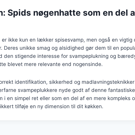
n: Spids nøgenhatte som en del 
 er ikke kun en lækker spisesvamp, men også en vigtig 
 Deres unikke smag og alsidighed gør dem til en populæ
d den stigende interesse for svampeplukning og bæred
tte blevet mere relevante end nogensinde.
rrekt identifikation, sikkerhed og madlavningsteknikke
rfarne svampeplukkere nyde godt af denne fantastisk
i en simpel ret eller som en del af en mere kompleks ops
kkert tilføje en ny dimension til dit køkken.