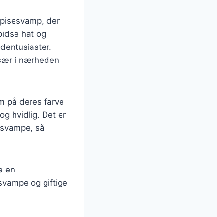
spisesvamp, der
pidse hat og
adentusiaster.
især i nærheden
m på deres farve
og hvidlig. Det er
e svampe, så
e en
svampe og giftige