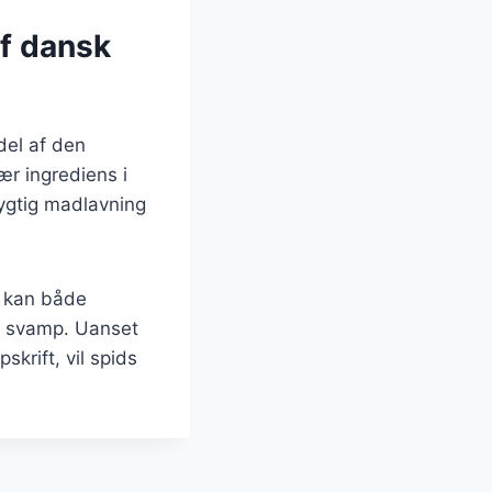
af dansk
del af den
r ingrediens i
ygtig madlavning
r kan både
e svamp. Uanset
krift, vil spids