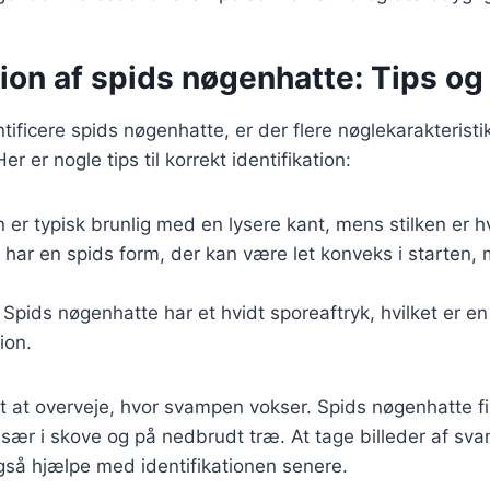
tion af spids nøgenhatte: Tips og 
tificere spids nøgenhatte, er der flere nøglekarakterist
er nogle tips til korrekt identifikation:
n er typisk brunlig med en lysere kant, mens stilken er hv
 har en spids form, der kan være let konveks i starten,
: Spids nøgenhatte har et hvidt sporeaftryk, hvilket er en 
tion.
gt at overveje, hvor svampen vokser. Spids nøgenhatte fi
især i skove og på nedbrudt træ. At tage billeder af s
gså hjælpe med identifikationen senere.