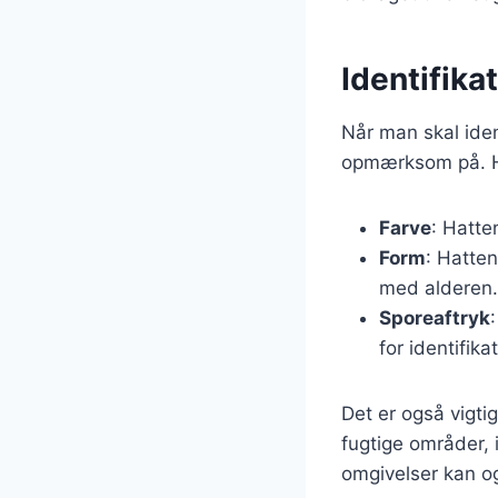
Identifika
Når man skal iden
opmærksom på. Her 
Farve
: Hatte
Form
: Hatten
med alderen.
Sporeaftryk
for identifika
Det er også vigti
fugtige områder, 
omgivelser kan o