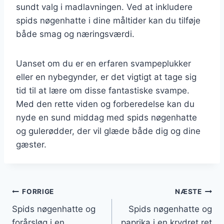
sundt valg i madlavningen. Ved at inkludere
spids nøgenhatte i dine måltider kan du tilføje
både smag og næringsværdi.
Uanset om du er en erfaren svampeplukker
eller en nybegynder, er det vigtigt at tage sig
tid til at lære om disse fantastiske svampe.
Med den rette viden og forberedelse kan du
nyde en sund middag med spids nøgenhatte
og gulerødder, der vil glæde både dig og dine
gæster.
Indlægsnavigation
FORRIGE
NÆSTE
Spids nøgenhatte og
Spids nøgenhatte og
forårsløg i en
paprika i en krydret ret