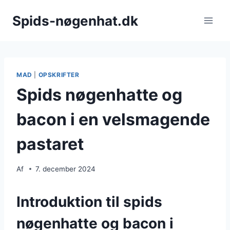
Fortsæt
Spids-nøgenhat.dk
til
indhold
MAD
|
OPSKRIFTER
Spids nøgenhatte og
bacon i en velsmagende
pastaret
Af
7. december 2024
Introduktion til spids
nøgenhatte og bacon i