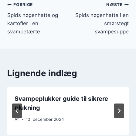
Indlægsnavigation
FORRIGE
NÆSTE
Spids nøgenhatte og
Spids nøgenhatte i en
kartofler i en
smørstegt
svampetærte
svampesuppe
Lignende indlæg
Svampeplukker guide til sikrere
plukning
Af
10. december 2024