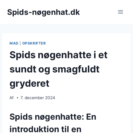
Fortsæt
Spids-nøgenhat.dk
til
indhold
MAD
|
OPSKRIFTER
Spids nøgenhatte i et
sundt og smagfuldt
gryderet
Af
7. december 2024
Spids nøgenhatte: En
introduktion til en