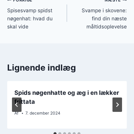
Indlægsnavigation
FORRIGE
NÆSTE
Spisesvamp spidst
Svampe i skovene:
nøgenhat: hvad du
find din næste
skal vide
måltidsoplevelse
Lignende indlæg
Spids nøgenhatte og æg i en lækker
frittata
Af
7. december 2024