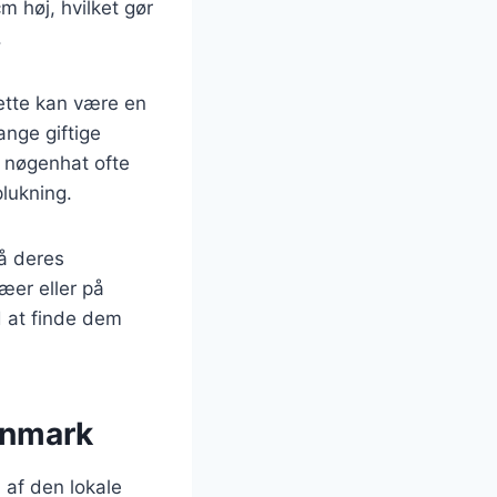
m høj, hvilket gør
.
Dette kan være en
ange giftige
 nøgenhat ofte
plukning.
å deres
æer eller på
d at finde dem
anmark
 af den lokale