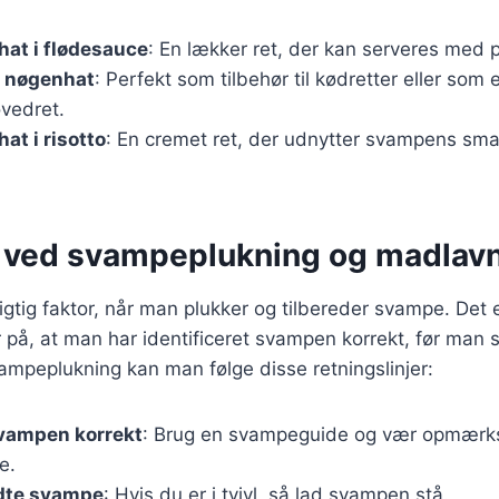
at i flødesauce
: En lækker ret, der kan serveres med pa
s nøgenhat
: Perfekt som tilbehør til kødretter eller som 
ovedret.
at i risotto
: En cremet ret, der udnytter svampens sm
 ved svampeplukning og madlav
igtig faktor, når man plukker og tilbereder svampe. Det 
på, at man har identificeret svampen korrekt, før man s
vampeplukning kan man følge disse retningslinjer:
svampen korrekt
: Brug en svampeguide og vær opmær
e.
dte svampe
: Hvis du er i tvivl, så lad svampen stå.