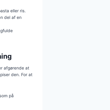
sta eller ris.
en del af en
agfulde
ning
er afgørende at
piser den. For at
ksom på