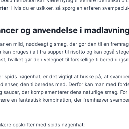
 Dokumentation kan være nyttig til senere identifikation.
rter
: Hvis du er usikker, så spørg en erfaren svampepluk
cer og anvendelse i madlavnin
r en mild, nøddeagtig smag, der gør den til en fremrag
kan bruges i alt fra supper til risotto og kan også steges 
st, hvilket gør den velegnet til forskellige tilberednings
r spids nøgenhat, er det vigtigt at huske på, at svamp
edienser, den tilberedes med. Derfor kan man med ford
g saucer, der komplementerer dens naturlige smag. For
 være en fantastisk kombination, der fremhæver svamp
ulære opskrifter med spids nøgenhat: