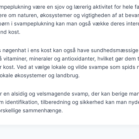
eplukning være en sjov og lærerig aktivitet for hele fa
ære om naturen, økosystemer og vigtigheden af at bevare
 børn i svampeplukning kan man også vække deres inter
nd kost.
ds nøgenhat i ens kost kan også have sundhedsmæssige
å vitaminer, mineraler og antioxidanter, hvilket gør dem 
hver kost. Ved at vælge lokale og vilde svampe som spids
lokale økosystemer og landbrug.
r en alsidig og velsmagende svamp, der kan berige man
m identifikation, tilberedning og sikkerhed kan man ny
orskellige sammenhænge.