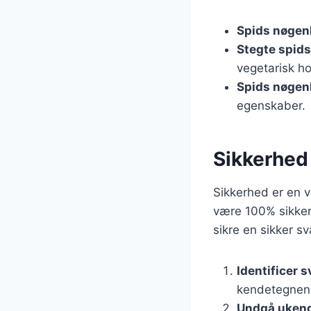
Spids nøgenh
Stegte spid
vegetarisk h
Spids nøgenh
egenskaber.
Sikkerhed
Sikkerhed er en v
være 100% sikker 
sikre en sikker s
Identificer 
kendetegnen
Undgå uken