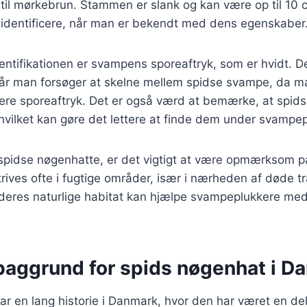
n til mørkebrun. Stammen er slank og kan være op til 10 c
at identificere, når man er bekendt med dens egenskaber
identifikationen er svampens sporeaftryk, som er hvidt. 
 når man forsøger at skelne mellem spidse svampe, da m
re sporeaftryk. Det er også værd at bemærke, at spids
 hvilket kan gøre det lettere at finde dem under svampe
spidse nøgenhatte, er det vigtigt at være opmærksom p
rives ofte i fugtige områder, især i nærheden af døde tr
e deres naturlige habitat kan hjælpe svampeplukkere me
 baggrund for spids nøgenhat i D
r en lang historie i Danmark, hvor den har været en del