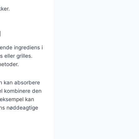
ker.
g
ende ingrediens i
eller grilles.
metoder.
en kan absorbere
el kombinere den
 eksempel kan
ens nøddeagtige