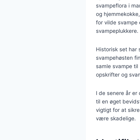
svampeflora i man
og hjemmekokke, 
for vilde svampe 
svampeplukkere.
Historisk set har 
svampehøsten find
samle svampe til
opskrifter og sva
I de senere år er
til en øget bevid
vigtigt for at si
være skadelige.