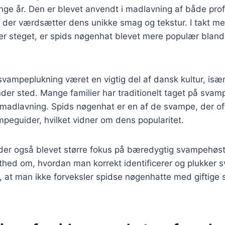
ge år. Den er blevet anvendt i madlavning af både prof
der værdsætter dens unikke smag og tekstur. I takt me
er steget, er spids nøgenhat blevet mere populær bland
svampeplukning været en vigtig del af dansk kultur, især 
er sted. Mange familier har traditionelt taget på svamp
 madlavning. Spids nøgenhat er en af de svampe, der o
mpeguider, hvilket vidner om dens popularitet.
 der også blevet større fokus på bæredygtig svampehøst, 
sthed om, hvordan man korrekt identificerer og plukker 
kre, at man ikke forveksler spidse nøgenhatte med giftig