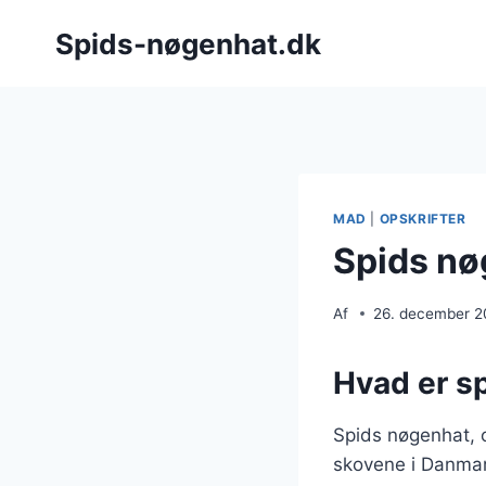
Fortsæt
Spids-nøgenhat.dk
til
indhold
MAD
|
OPSKRIFTER
Spids nø
Af
26. december 
Hvad er s
Spids nøgenhat, o
skovene i Danmar