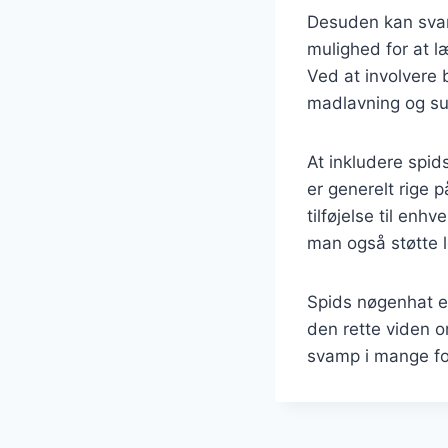
Desuden kan svamp
mulighed for at l
Ved at involvere
madlavning og su
At inkludere spi
er generelt rige p
tilføjelse til en
man også støtte 
Spids nøgenhat e
den rette viden o
svamp i mange f