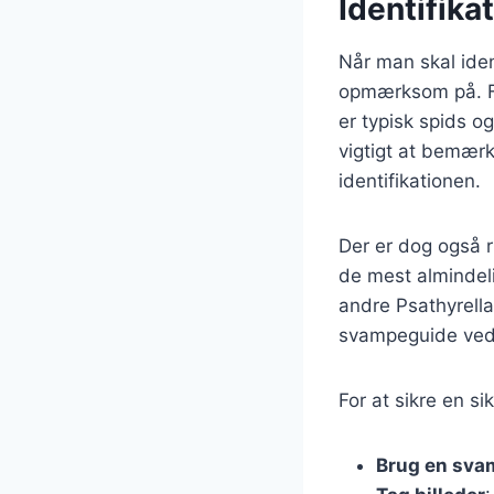
Identifika
Når man skal iden
opmærksom på. Fo
er typisk spids o
vigtigt at bemærk
identifikationen.
Der er dog også r
de mest almindel
andre Psathyrella
svampeguide ved 
For at sikre en s
Brug en sva