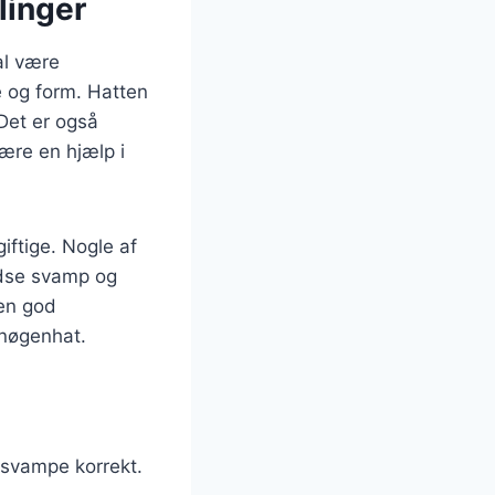
linger
al være
e og form. Hatten
 Det er også
være en hjælp i
iftige. Nogle af
idse svamp og
 en god
 nøgenhat.
 svampe korrekt.