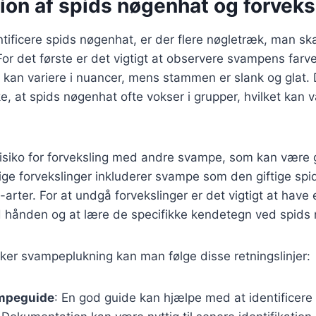
tion af spids nøgenhat og forveks
tificere spids nøgenhat, er der flere nøgletræk, man sk
r det første er det vigtigt at observere svampens farv
g kan variere i nuancer, mens stammen er slank og glat.
e, at spids nøgenhat ofte vokser i grupper, hvilket kan 
isiko for forveksling med andre svampe, som kan være g
ige forvekslinger inkluderer svampe som den giftige sp
-arter. For at undgå forvekslinger er det vigtigt at have
hånden og at lære de specifikke kendetegn ved spids
ikker svampeplukning kan man følge disse retningslinjer:
mpeguide
: En god guide kan hjælpe med at identificere