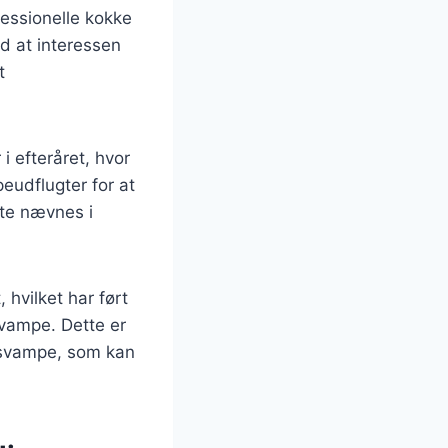
essionelle kokke
d at interessen
t
i efteråret, hvor
eudflugter for at
fte nævnes i
hvilket har ført
svampe. Dette er
e svampe, som kan