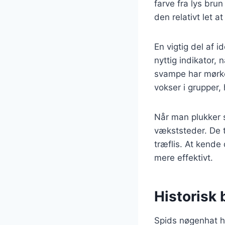
farve fra lys bru
den relativt let 
En vigtig del af 
nyttig indikator,
svampe har mørke
vokser i grupper,
Når man plukker 
vækststeder. De t
træflis. At kend
mere effektivt.
Historisk
Spids nøgenhat ha