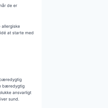
når de er
allergiske
 idé at starte med
 bæredygtig
re bæredygtig
plukke ansvarligt
iver sund.