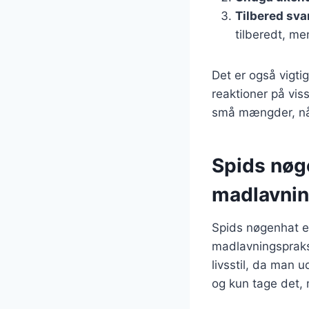
Tilbered sv
tilberedt, men
Det er også vigt
reaktioner på vis
små mængder, når
Spids nøg
madlavni
Spids nøgenhat e
madlavningspraks
livsstil, da man u
og kun tage det, 