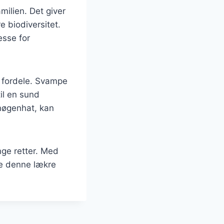
milien. Det giver
 biodiversitet.
esse for
 fordele. Svampe
til en sund
 nøgenhat, kan
ge retter. Med
de denne lækre