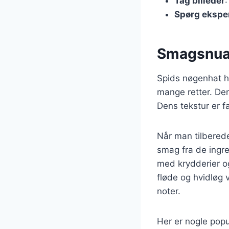
Tag billeder
:
Spørg ekspe
Smagsnuan
Spids nøgenhat ha
mange retter. Den 
Dens tekstur er fa
Når man tilberede
smag fra de ingr
med krydderier o
fløde og hvidløg
noter.
Her er nogle pop