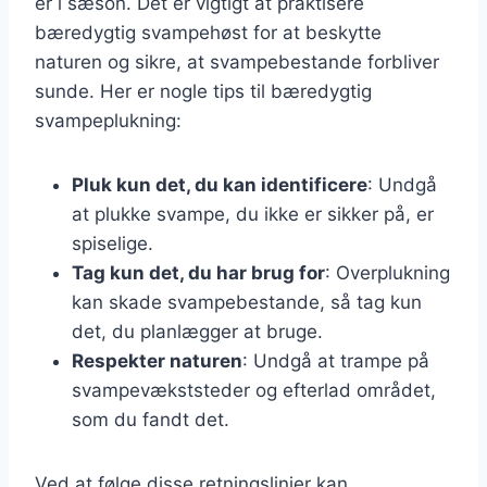
er i sæson. Det er vigtigt at praktisere
bæredygtig svampehøst for at beskytte
naturen og sikre, at svampebestande forbliver
sunde. Her er nogle tips til bæredygtig
svampeplukning:
Pluk kun det, du kan identificere
: Undgå
at plukke svampe, du ikke er sikker på, er
spiselige.
Tag kun det, du har brug for
: Overplukning
kan skade svampebestande, så tag kun
det, du planlægger at bruge.
Respekter naturen
: Undgå at trampe på
svampevækststeder og efterlad området,
som du fandt det.
Ved at følge disse retningslinjer kan