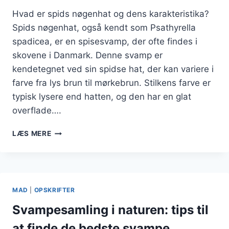
Hvad er spids nøgenhat og dens karakteristika?
Spids nøgenhat, også kendt som Psathyrella
spadicea, er en spisesvamp, der ofte findes i
skovene i Danmark. Denne svamp er
kendetegnet ved sin spidse hat, der kan variere i
farve fra lys brun til mørkebrun. Stilkens farve er
typisk lysere end hatten, og den har en glat
overflade….
SPIDS
LÆS MERE
NØGENHAT
OPSKRIFT:
MADLAVNING
MED
FLØDE
MAD
|
OPSKRIFTER
Svampesamling i naturen: tips til
at finde de bedste svampe