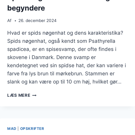
BEDSTE
begyndere
SVAMPE
Af
26. december 2024
Hvad er spids nøgenhat og dens karakteristika?
Spids nøgenhat, også kendt som Psathyrella
spadicea, er en spisesvamp, der ofte findes i
skovene i Danmark. Denne svamp er
kendetegnet ved sin spidse hat, der kan variere i
farve fra lys brun til mørkebrun. Stammen er
slank og kan være op til 10 cm høj, hvilket gør…
SPIDS
LÆS MERE
NØGENHAT
I
MADLAVNING
FOR
BEGYNDERE
MAD
|
OPSKRIFTER