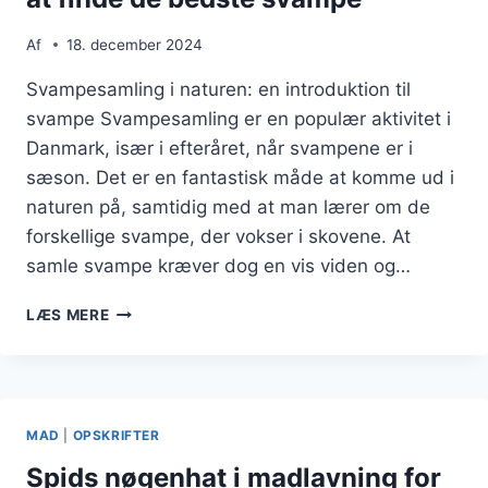
Af
18. december 2024
Svampesamling i naturen: en introduktion til
svampe Svampesamling er en populær aktivitet i
Danmark, især i efteråret, når svampene er i
sæson. Det er en fantastisk måde at komme ud i
naturen på, samtidig med at man lærer om de
forskellige svampe, der vokser i skovene. At
samle svampe kræver dog en vis viden og…
SVAMPESAMLING
LÆS MERE
I
NATUREN:
TIPS
TIL
AT
MAD
|
OPSKRIFTER
FINDE
DE
Spids nøgenhat i madlavning for