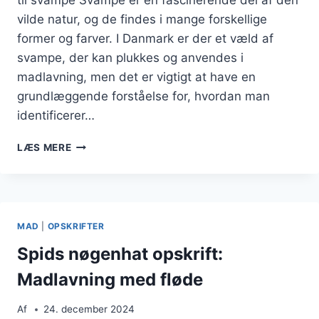
til svampe Svampe er en fascinerende del af den
vilde natur, og de findes i mange forskellige
former og farver. I Danmark er der et væld af
svampe, der kan plukkes og anvendes i
madlavning, men det er vigtigt at have en
grundlæggende forståelse for, hvordan man
identificerer…
SVAMPEGUIDE
LÆS MERE
TIL
DEN
VILDE
NATUR
MAD
|
OPSKRIFTER
Spids nøgenhat opskrift:
Madlavning med fløde
Af
24. december 2024