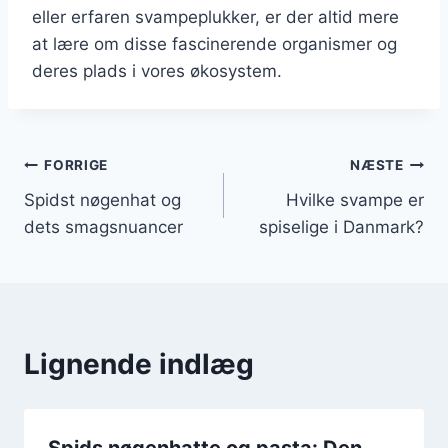
eller erfaren svampeplukker, er der altid mere
at lære om disse fascinerende organismer og
deres plads i vores økosystem.
Indlægsnavigation
FORRIGE
NÆSTE
Spidst nøgenhat og
Hvilke svampe er
dets smagsnuancer
spiselige i Danmark?
Lignende indlæg
Spids nøgenhatte og pasta: Den