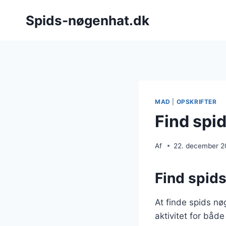
Fortsæt
Spids-nøgenhat.dk
til
indhold
MAD
|
OPSKRIFTER
Find spi
Af
22. december 
Find spids
At finde spids n
aktivitet for bå