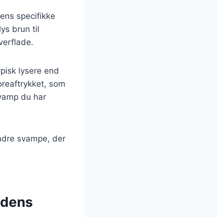
dens specifikke
ys brun til
verflade.
ypisk lysere end
poreaftrykket, som
 svamp du har
andre svampe, der
 dens