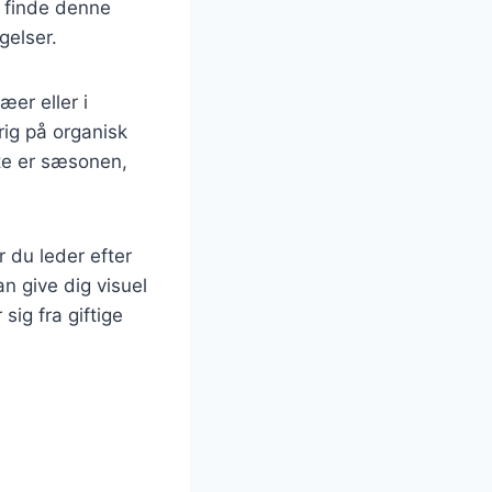
t finde denne
gelser.
er eller i
rig på organisk
tte er sæsonen,
 du leder efter
 give dig visuel
ig fra giftige