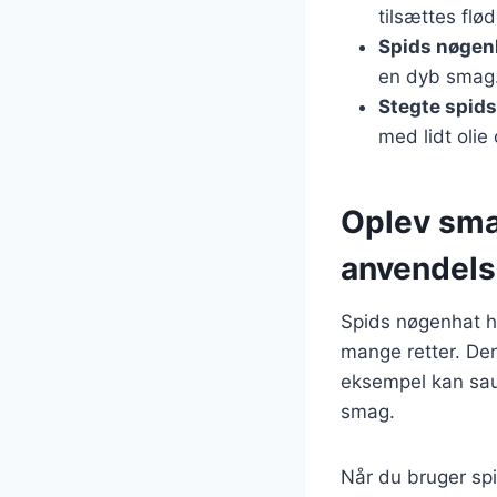
tilsættes flø
Spids nøgenh
en dyb smag
Stegte spid
med lidt olie
Oplev sma
anvendel
Spids nøgenhat ha
mange retter. De
eksempel kan saut
smag.
Når du bruger sp