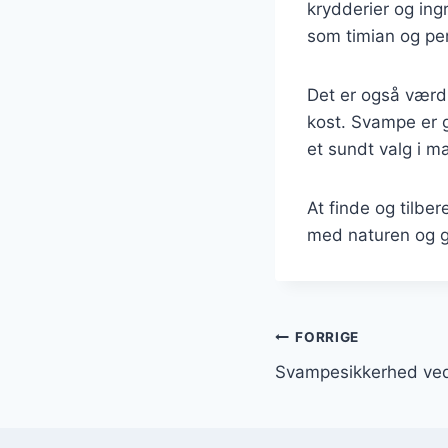
krydderier og in
som timian og per
Det er også værd
kost. Svampe er g
et sundt valg i m
At finde og tilbe
med naturen og gi
Indlægsnavi
FORRIGE
Svampesikkerhed ved