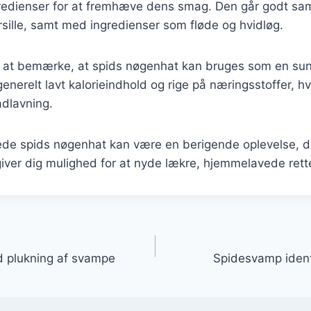
gredienser for at fremhæve dens smag. Den går godt s
sille, samt med ingredienser som fløde og hvidløg.
 at bemærke, at spids nøgenhat kan bruges som en sund
enerelt lavt kalorieindhold og rige på næringsstoffer, hvi
adlavning.
rede spids nøgenhat kan være en berigende oplevelse, d
ver dig mulighed for at nyde lækre, hjemmelavede rette
gation
 plukning af svampe
Spidesvamp identi