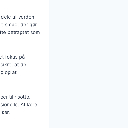
dele af verden.
de smag, der gør
ofte betragtet som
et fokus på
sikre, at de
ng og at
r til risotto.
sionelle. At lære
lser.