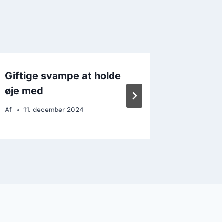
Giftige svampe at holde
Vilde 
øje med
spiseli
Af
11. december 2024
Af
18. 