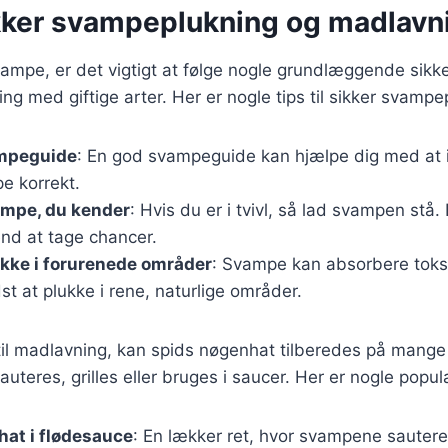
sikker svampeplukning og madlavn
ampe, er det vigtigt at følge nogle grundlæggende sikke
ng med giftige arter. Her er nogle tips til sikker svampe
mpeguide
: En god svampeguide kan hjælpe dig med at i
e korrekt.
ampe, du kender
: Hvis du er i tvivl, så lad svampen stå.
end at tage chancer.
kke i forurenede områder
: Svampe kan absorbere toksi
st at plukke i rene, naturlige områder.
il madlavning, kan spids nøgenhat tilberedes på mange 
uteres, grilles eller bruges i saucer. Her er nogle popul
at i flødesauce
: En lækker ret, hvor svampene sautere