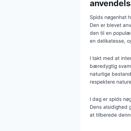
anvendel
Spids nøgenhat h
Den er blevet anv
den til en populæ
en delikatesse, o
I takt med at int
bæredygtig svampe
naturlige bestand
respektere natur
I dag er spids nøg
Dens alsidighed g
at tilberede den