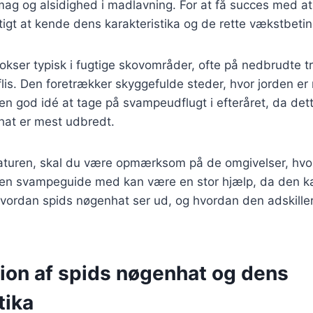
smag og alsidighed i madlavning. For at få succes med a
tigt at kende dens karakteristika og de rette vækstbetin
kser typisk i fugtige skovområder, ofte på nedbrudte træ
is. Den foretrækker skyggefulde steder, hvor jorden er 
 en god idé at tage på svampeudflugt i efteråret, da de
hat er mest udbredt.
naturen, skal du være opmærksom på de omgivelser, hvor
en svampeguide med kan være en stor hjælp, da den kan
vordan spids nøgenhat ser ud, og hvordan den adskiller s
tion af spids nøgenhat og dens
tika