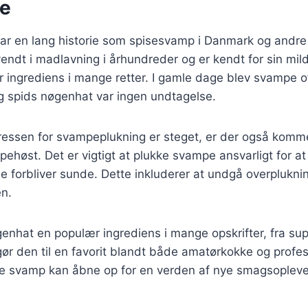
se
ar en lang historie som spisesvamp i Danmark og andre 
endt i madlavning i århundreder og er kendt for sin mil
r ingrediens i mange retter. I gamle dage blev svampe 
g spids nøgenhat var ingen undtagelse.
eressen for svampeplukning er steget, er der også komm
høst. Det er vigtigt at plukke svampe ansvarligt for at 
e forbliver sunde. Dette inkluderer at undgå overplukni
en.
enhat en populær ingrediens i mange opskrifter, fra suppe
ør den til en favorit blandt både amatørkokke og profes
ne svamp kan åbne op for en verden af nye smagsopleve