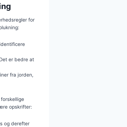
ing
rhedsregler for
plukning:
dentificere
 Det er bedre at
ner fra jorden,
forskellige
ære opskrifter:
s og derefter