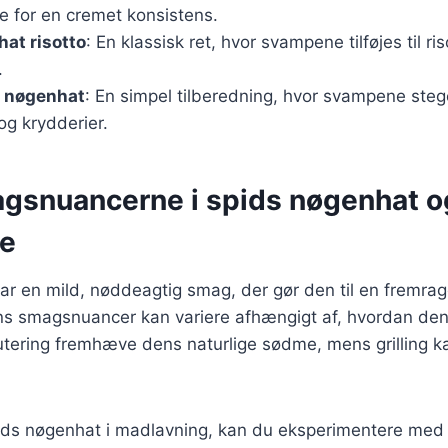
de for en cremet konsistens.
at risotto
: En klassisk ret, hvor svampene tilføjes til ri
.
s nøgenhat
: En simpel tilberedning, hvor svampene ste
 og krydderier.
gsnuancerne i spids nøgenhat o
se
r en mild, nøddeagtig smag, der gør den til en fremrag
ns smagsnuancer kan variere afhængigt af, hvordan den 
ering fremhæve dens naturlige sødme, mens grilling kan
ids nøgenhat i madlavning, kan du eksperimentere med f