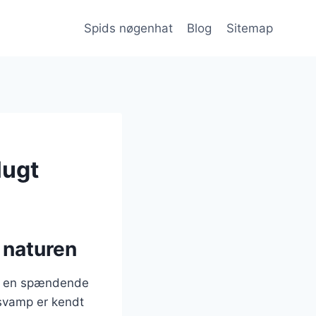
Spids nøgenhat
Blog
Sitemap
lugt
 naturen
re en spændende
svamp er kendt