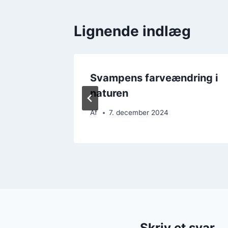
Lignende indlæg
om
Svampens farveændring i
naturen
Af
7. december 2024
Skriv et svar