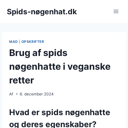
Fortsæt
Spids-nøgenhat.dk
til
indhold
MAD
|
OPSKRIFTER
Brug af spids
nøgenhatte i veganske
retter
Af
6. december 2024
Hvad er spids nøgenhatte
og deres egenskaber?