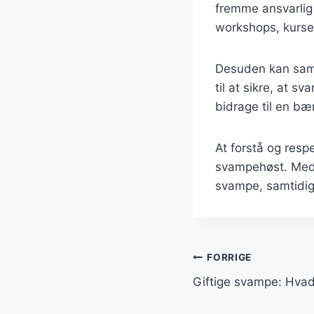
fremme ansvarlig
workshops, kurse
Desuden kan sama
til at sikre, at 
bidrage til en bæ
At forstå og resp
svampehøst. Med 
svampe, samtidig 
Indlægsnavi
FORRIGE
Giftige svampe: Hvad