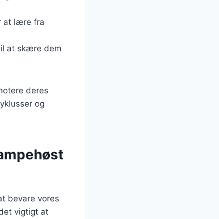
 at lære fra
til at skære dem
notere deres
yklusser og
vampehøst
at bevare vores
et vigtigt at