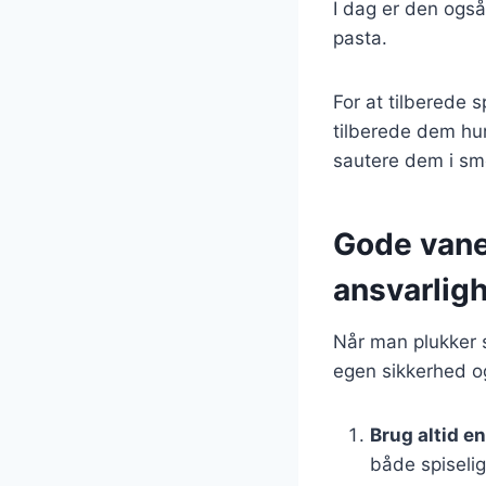
I dag er den også
pasta.
For at tilberede 
tilberede dem hur
sautere dem i smø
Gode vane
ansvarlig
Når man plukker s
egen sikkerhed og
Brug altid 
både spiselig