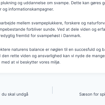
 plukning og uddannelse om svampe. Dette kan gøres
r og informationskampagner.
rbejde mellem svampeplukkere, forskere og naturforv
svampebestande forbliver sunde. Ved at dele viden og erfar
redygtig fremtid for svampehøst i Danmark.
ektere naturens balance er nøglen til en succesfuld og 
den rette viden og ansvarlighed kan vi nyde de mange
med at vi beskytter vores miljø.
gation
 du skal undgå
Sæson for spi