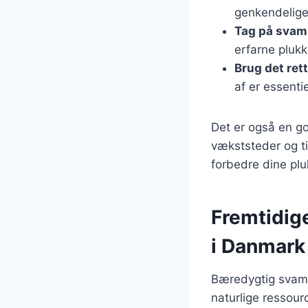
genkendelige
Tag på svam
erfarne plukk
Brug det ret
af er essentie
Det er også en go
vækststeder og t
forbedre dine plu
Fremtidig
i Danmark
Bæredygtig svamp
naturlige ressourc