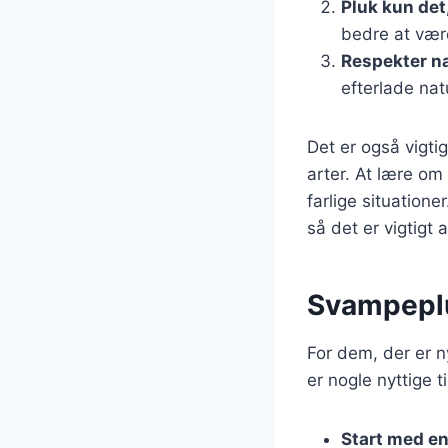
Pluk kun det
bedre at være
Respekter n
efterlade na
Det er også vigt
arter. At lære om
farlige situation
så det er vigtig
Svampepluk
For dem, der er 
er nogle nyttige t
Start med en