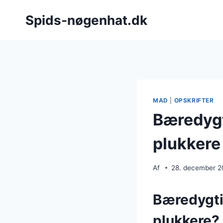
Fortsæt
Spids-nøgenhat.dk
til
indhold
MAD
|
OPSKRIFTER
Bæredygt
plukkere
Af
28. december 
Bæredygti
plukkere?