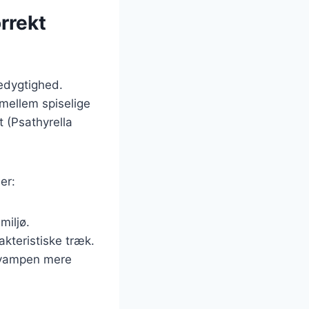
rrekt
edygtighed.
 mellem spiselige
t (Psathyrella
er:
miljø.
akteristiske træk.
 svampen mere