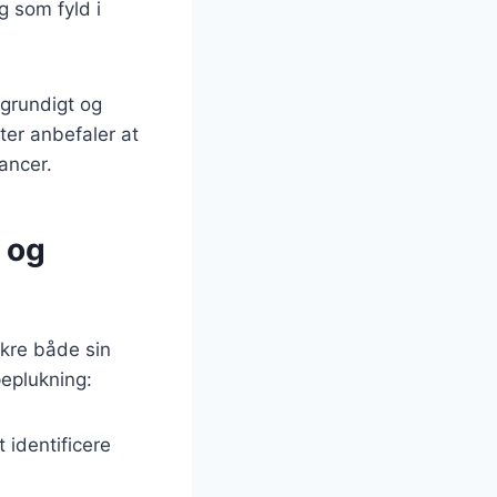
g som fyld i
 grundigt og
ter anbefaler at
ancer.
 og
ikre både sin
peplukning:
identificere