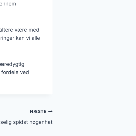
 gennem
altere være med
inger kan vi alle
bæredygtig
 fordele ved
NÆSTE
selig spidst nøgenhat