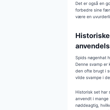
Det er også en go
forbedre sine fær
være en uvurderl
Historisk
anvendel
Spids nøgenhat h
Denne svamp er ke
den ofte brugt i 
vilde svampe i de
Historisk set har
anvendt i mange t
nøddeagtig, hvilk