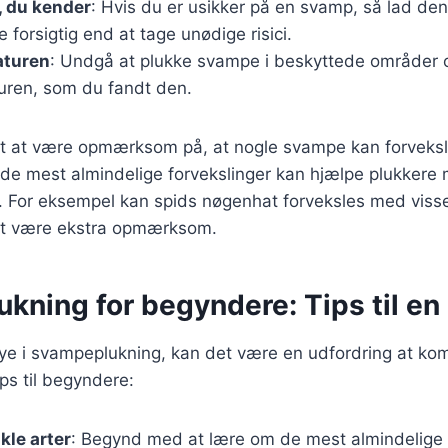
, du kender
: Hvis du er usikker på en svamp, så lad den
 forsigtig end at tage unødige risici.
aturen
: Undgå at plukke svampe i beskyttede områder o
turen, som du fandt den.
igt at være opmærksom på, at nogle svampe kan forveksl
 de mest almindelige forvekslinger kan hjælpe plukkere
er. For eksempel kan spids nøgenhat forveksles med viss
t at være ekstra opmærksom.
ning for begyndere: Tips til en 
nye i svampeplukning, kan det være en udfordring at ko
ips til begyndere:
kle arter
: Begynd med at lære om de mest almindelige 