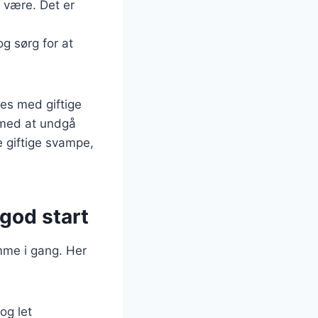
 være. Det er
g sørg for at
es med giftige
 med at undgå
e giftige svampe,
god start
mme i gang. Her
og let