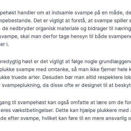
ehøst handler om at indsamle svampe på en måde, der
mpebestande. Det er vigtigt at forstå, at svampe spiller 
 de nedbryder organisk materiale og bidrager til nærings
svampe, skal man derfor tage hensyn til både svampene
er i.
æredygtig høst er det vigtigt at følge nogle grundlæggend
 plukke svampe med omtanke, så man ikke fjerner hele ko
kke truede arter. Desuden bør man altid respektere lok
svampeplukning, da disse ofte er designet til at beskyt
gang til svampehøst kan også omfatte at lære om de for
eres vækstbetingelser. Dette kan hjælpe plukkere med a
de efter svampe, hvilket kan føre til en mere ansvarlig o