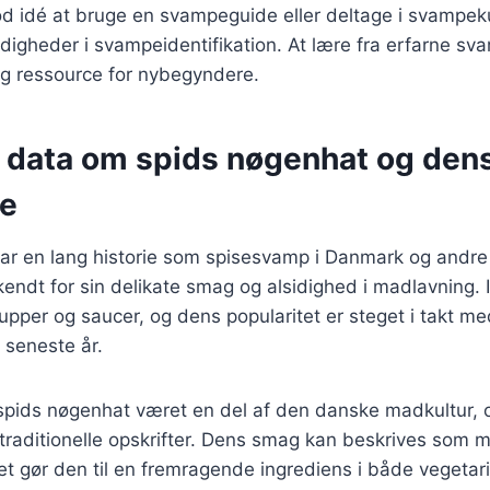
d idé at bruge en svampeguide eller deltage i svampeku
digheder i svampeidentifikation. At lære fra erfarne s
ig ressource for nybegyndere.
e data om spids nøgenhat og den
se
ar en lang historie som spisesvamp i Danmark og andre 
ndt for sin delikate smag og alsidighed i madlavning. 
supper og saucer, og dens popularitet er steget i takt me
 seneste år.
 spids nøgenhat været en del af den danske madkultur, 
raditionelle opskrifter. Dens smag kan beskrives som m
et gør den til en fremragende ingrediens i både vegetari