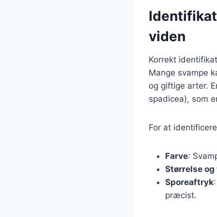
Identifika
viden
Korrekt identifik
Mange svampe kan 
og giftige arter.
spadicea), som e
For at identifice
Farve
: Svamp
Størrelse og
Sporeaftryk
præcist.