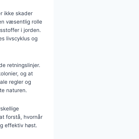
 ikke skader
en væsentlig rolle
stoffer i jorden.
s livscyklus og
e retningslinjer.
lonier, og at
ale regler og
te naturen.
skellige
t forstå, hvornår
g effektiv høst.