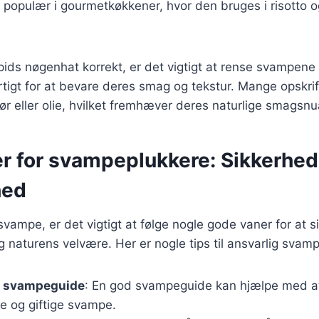
 populær i gourmetkøkkener, hvor den bruges i risotto o
spids nøgenhat korrekt, er det vigtigt at rense svampene
tigt for at bevare deres smag og tekstur. Mange opskrif
r eller olie, hvilket fremhæver deres naturlige smagsnu
r for svampeplukkere: Sikkerhed
hed
vampe, er det vigtigt at følge nogle gode vaner for at s
 naturens velvære. Her er nogle tips til ansvarlig svam
en svampeguide
: En god svampeguide kan hjælpe med at 
e og giftige svampe.