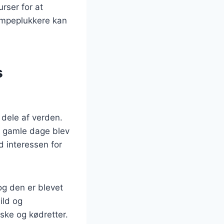
rser for at
vampeplukkere kan
s
dele af verden.
I gamle dage blev
d interessen for
og den er blevet
ild og
ske og kødretter.