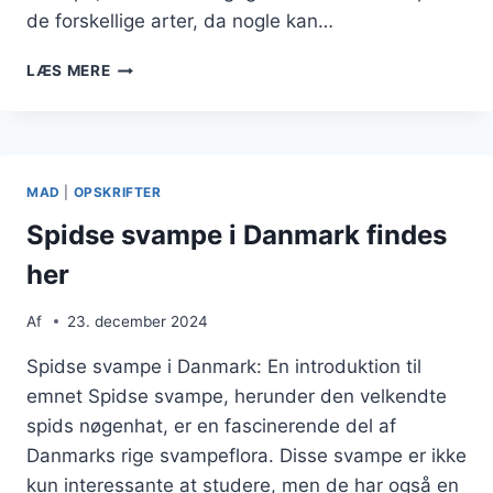
de forskellige arter, da nogle kan…
VILDE
LÆS MERE
SVAMPE
OG
DERES
BRUG
I
MAD
|
OPSKRIFTER
MADLAVNING
Spidse svampe i Danmark findes
her
Af
23. december 2024
Spidse svampe i Danmark: En introduktion til
emnet Spidse svampe, herunder den velkendte
spids nøgenhat, er en fascinerende del af
Danmarks rige svampeflora. Disse svampe er ikke
kun interessante at studere, men de har også en