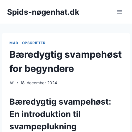
Fortsæt
Spids-nøgenhat.dk
til
indhold
MAD
|
OPSKRIFTER
Bæredygtig svampehøst
for begyndere
Af
18. december 2024
Bæredygtig svampehøst:
En introduktion til
svampeplukning