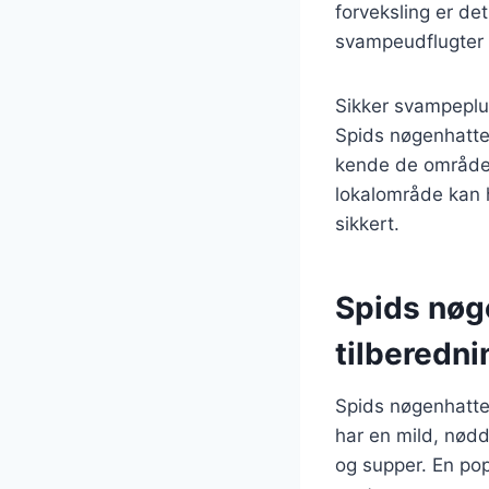
forveksling er de
svampeudflugter
Sikker svampepl
Spids nøgenhatte 
kende de områder,
lokalområde kan h
sikkert.
Spids nøg
tilberedni
Spids nøgenhatte 
har en mild, nødde
og supper. En po