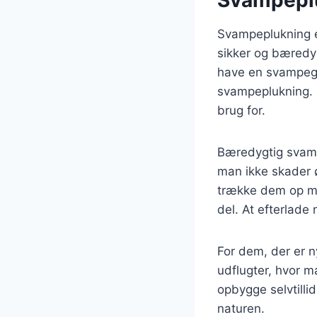
Svampeplukning er
sikker og bæredyg
have en svampegu
svampeplukning. D
brug for.
Bæredygtig svamp
man ikke skader 
trække dem op me
del. At efterlade
For dem, der er n
udflugter, hvor 
opbygge selvtilli
naturen.