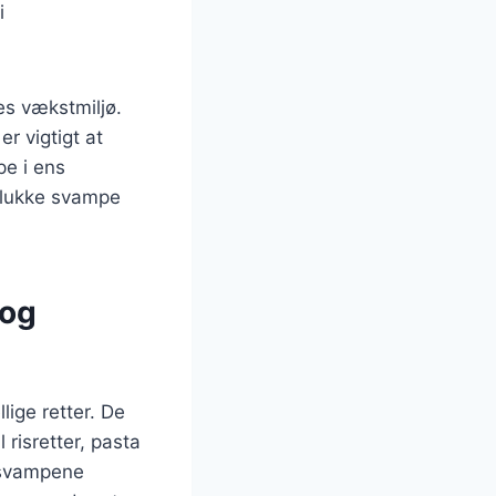
i
s vækstmiljø.
r vigtigt at
pe i ens
 plukke svampe
 og
lige retter. De
 risretter, pasta
r svampene