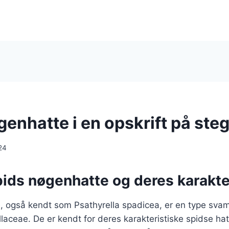
enhatte i en opskrift på stegt
24
pids nøgenhatte og deres karakte
 også kendt som Psathyrella spadicea, er en type svamp
llaceae. De er kendt for deres karakteristiske spidse hat 