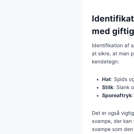
Identifika
med gifti
Identifikation af
at sikre, at man
kendetegn:
Hat
: Spids og
Stilk
: Slank 
Sporeaftryk
Det er også vigt
svampe, der kan v
svampe som den g