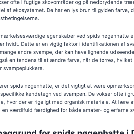
ser ofte i fugtige skovområder og på nedbrydende træer
del af økosystemet. De har en lys brun til gylden farve, 
stbetingelserne.
emærkelsesværdige egenskaber ved spids nøgenhatte e
r hvidt. Dette er en vigtig faktor i identifikationen af 
a mange andre svampe, der kan have lignende udseende
så en tendens til at ændre farve, når de tørres, hvilke
for svampeplukkere.
cerer spids nøgenhatte, er det vigtigt at være opmærks
 specifikke kendetegn ved svampen. De vokser ofte i gr
e, hvor der er rigeligt med organisk materiale. At lære 
en værdifuld færdighed for både amatør- og erfarne 
 baggrund for spids nøgenhatte i