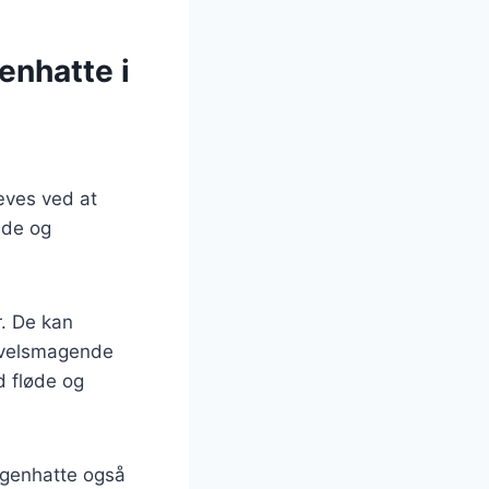
enhatte i
æves ved at
bde og
r. De kan
n velsmagende
d fløde og
øgenhatte også