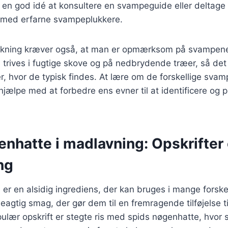
t en god idé at konsultere en svampeguide eller deltage 
 med erfarne svampeplukkere.
ukning kræver også, at man er opmærksom på svampene
trives i fugtige skove og på nedbrydende træer, så det e
 hvor de typisk findes. At lære om de forskellige svam
jælpe med at forbedre ens evner til at identificere og
enhatte i madlavning: Opskrifter
ng
er en alsidig ingrediens, der kan bruges i mange forskel
agtig smag, der gør dem til en fremragende tilføjelse til
pulær opskrift er stegte ris med spids nøgenhatte, hvo