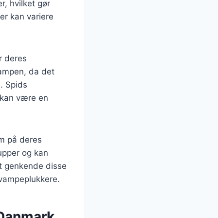
, hvilket gør
der kan variere
r deres
svampen, da det
. Spids
t kan være en
om på deres
upper og kan
at genkende disse
svampeplukkere.
 Danmark