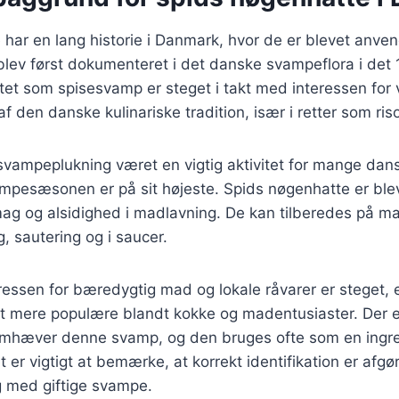
har en lang historie i Danmark, hvor de er blevet anven
lev først dokumenteret i det danske svampeflora i det 
tet som spisesvamp er steget i takt med interessen for 
f den danske kulinariske tradition, især i retter som ris
 svampeplukning været en vigtig aktivitet for mange dans
ampesæsonen er på sit højeste. Spids nøgenhatte er ble
mag og alsidighed i madlavning. De kan tilberedes på 
, sautering og i saucer.
eressen for bæredygtig mad og lokale råvarer er steget, 
t mere populære blandt kokke og madentusiaster. Der 
fremhæver denne svamp, og den bruges ofte som en ingre
 er vigtigt at bemærke, at korrekt identifikation er afgø
g med giftige svampe.