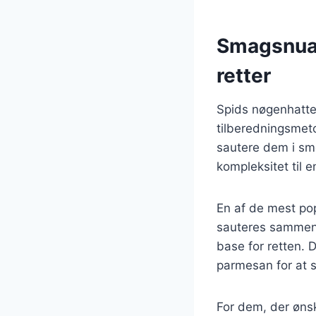
Smagsnuan
retter
Spids nøgenhatte 
tilberedningsmet
sautere dem i smø
kompleksitet til e
En af de mest pop
sauteres sammen m
base for retten.
parmesan for at 
For dem, der øns