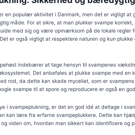
 en populær aktivitet i Danmark, men det er vigtigt at 
tig måde. For at sikre, at man plukker svampe korrekt, 
ide med sig og være opmærksom på de lokale regler f
et er også vigtigt at respektere naturen og kun plukke
ehøst indebærer at tage hensyn til svampenes vækstmil
økosystemet. Det anbefales at plukke svampe med en kni
d rod, da dette kan skade myceliet, som er svampens 
 nogle svampe til at spore og reproducere er også en god
ye i svampeplukning, er det en god idé at deltage i sva
man kan lære fra erfarne svampeplukkere. Dette kan hjæ
d og viden om, hvordan man sikkert kan identificere og 