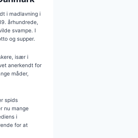
dt i madlavning i
19. århundrede,
vilde svampe. I
otto og supper.
kere, især i
vet anerkendt for
mange måder,
er spids
er nu mange
diens i
rende for at