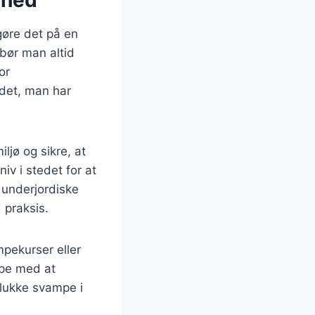
gøre det på en
bør man altid
or
 det, man har
jø og sikre, at
v i stedet for at
underjordiske
 praksis.
mpekurser eller
lpe med at
plukke svampe i