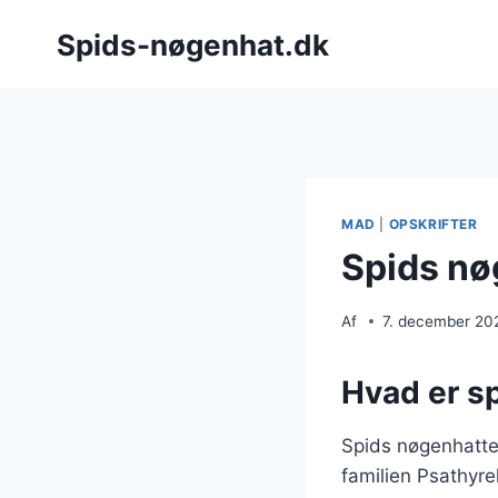
Fortsæt
Spids-nøgenhat.dk
til
indhold
MAD
|
OPSKRIFTER
Spids nøg
Af
7. december 20
Hvad er s
Spids nøgenhatte,
familien Psathyre