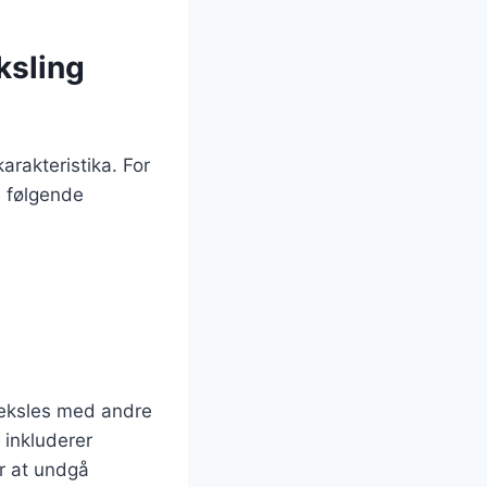
ksling
arakteristika. For
å følgende
veksles med andre
 inkluderer
r at undgå