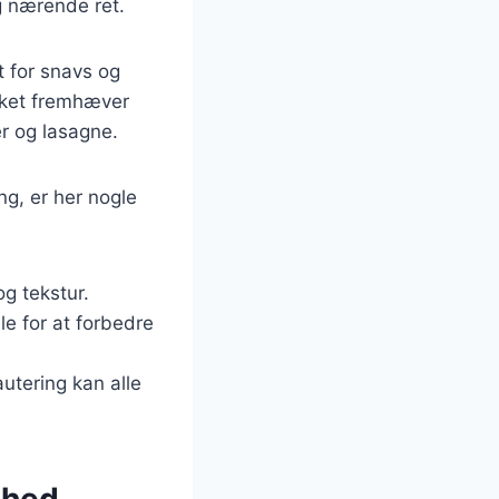
 nærende ret.
t for snavs og
ilket fremhæver
er og lasagne.
g, er her nogle
g tekstur.
lle for at forbedre
utering kan alle
ghed