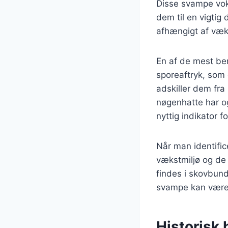
Disse svampe vok
dem til en vigtig 
afhængigt af væk
En af de mest b
sporeaftryk, som e
adskiller dem fr
nøgenhatte har og
nyttig indikator 
Når man identifi
vækstmiljø og de
findes i skovbund
svampe kan være 
Historisk