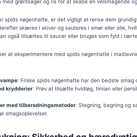
med grøntsager og ris for at skabe en velsmagende og
r spids nøgenhatte, er det vigtigt at rense dem grundig
erefter skæres i skiver og sauteres i smør eller olie, hv
n også tilsættes til saucer eller bruges som fyld i tært
ker at eksperimentere med spids nøgenhatte i madlavnin
 svampe
: Friske spids nøgenhatte har den bedste smag o
d krydderier
: Prøv at tilsætte hvidløg, timian eller persi
er med tilberedningsmetoder
: Stegning, bagning og sa
ige smagsoplevelser.
kning: Sikkerhed og bæredygti