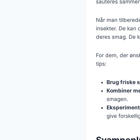
sauteres sammen 
Når man tilberede
insekter. De kan d
deres smag. De ka
For dem, der øns
tips:
Brug friske
Kombiner me
smagen.
Eksperiment
give forskell
Svampeplu