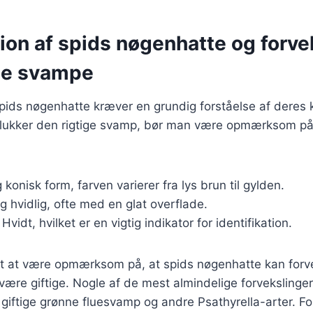
tion af spids nøgenhatte og forve
ge svampe
 spids nøgenhatte kræver en grundig forståelse af deres k
 plukker den rigtige svamp, bør man være opmærksom p
 konisk form, farven varierer fra lys brun til gylden.
og hvidlig, ofte med en glat overflade.
: Hvidt, hvilket er en vigtig indikator for identifikation.
igt at være opmærksom på, at spids nøgenhatte kan for
ære giftige. Nogle af de mest almindelige forvekslinger
iftige grønne fluesvamp og andre Psathyrella-arter. Fo