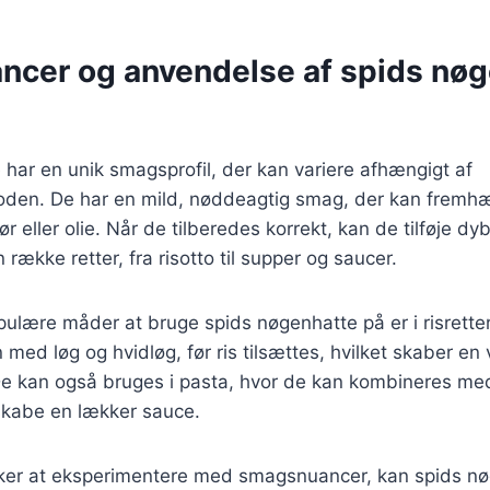
cer og anvendelse af spids nøg
har en unik smagsprofil, der kan variere afhængigt af
oden. De har en mild, nøddeagtig smag, der kan fremh
r eller olie. Når de tilberedes korrekt, kan de tilføje dy
n række retter, fra risotto til supper og saucer.
ulære måder at bruge spids nøgenhatte på er i risrette
ed løg og hvidløg, før ris tilsættes, hvilket skaber e
 De kan også bruges i pasta, hvor de kan kombineres me
skabe en lækker sauce.
ker at eksperimentere med smagsnuancer, kan spids n