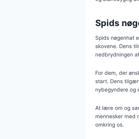
Spids nøg
Spids nøgenhat er
skovene. Dens til
nedbrydningen af
For dem, der øns
start. Dens tilgæ
nybegyndere og 
At lære om og sa
mennesker med na
omkring os.