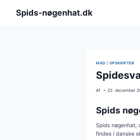
Fortsæt
Spids-nøgenhat.dk
til
indhold
MAD
|
OPSKRIFTER
Spidesva
Af
22. december 
Spids nøge
Spids nøgenhat, o
findes i danske s