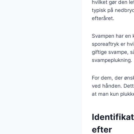
hvilket gør den l
typisk på nedbryd
efteråret.
Svampen har en ka
sporeaftryk er hv
giftige svampe, s
svampeplukning.
For dem, der øns
ved hånden. Dett
at man kun plukke
Identifika
efter