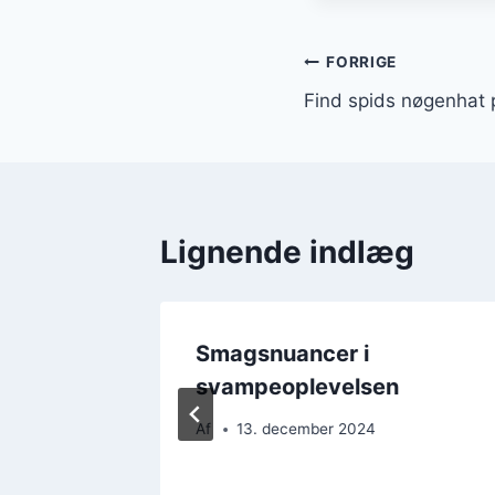
Indlægsnavi
FORRIGE
Find spids nøgenhat 
Lignende indlæg
Smagsnuancer i
ea
svampeoplevelsen
Af
13. december 2024