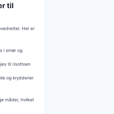
r til
ovedretter. Her er
s i smør og
.
jes til risottoen
ie og krydderier
ge måder, hvilket