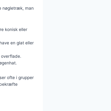
re nøgletræk, man
e konisk eller
have en glat eller
t overflade.
nøgenhat.
er ofte i grupper
 bekræfte