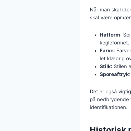
Når man skal ide
skal være opmærks
Hatform
: Sp
kegleformet.
Farve
: Farve
let klæbrig o
Stilk
: Stilen 
Sporeaftryk
Det er også vigti
på nedbrydende tr
identifikationen.
Historisk