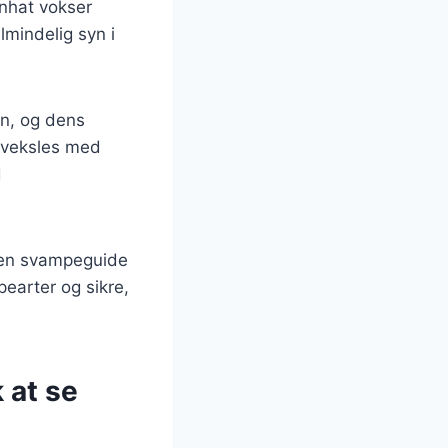
enhat vokser
lmindelig syn i
un, og dens
orveksles med
d
e en svampeguide
earter og sikre,
 at se