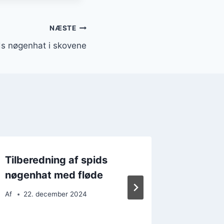
NÆSTE
ds nøgenhat i skovene
Tilberedning af spids
Find sp
nøgenhat med fløde
skoven
Af
22. december 2024
Af
9. d