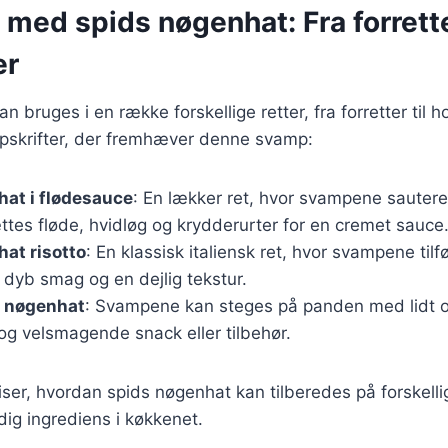
 med spids nøgenhat: Fra forrette
er
 bruges i en række forskellige retter, fra forretter til h
pskrifter, der fremhæver denne svamp:
at i flødesauce
: En lækker ret, hvor svampene sautere
ættes fløde, hvidløg og krydderurter for en cremet sauce
at risotto
: En klassisk italiensk ret, hvor svampene tilfø
n dyb smag og en dejlig tekstur.
s nøgenhat
: Svampene kan steges på panden med lidt ol
 og velsmagende snack eller tilbehør.
viser, hvordan spids nøgenhat kan tilberedes på forskelli
idig ingrediens i køkkenet.