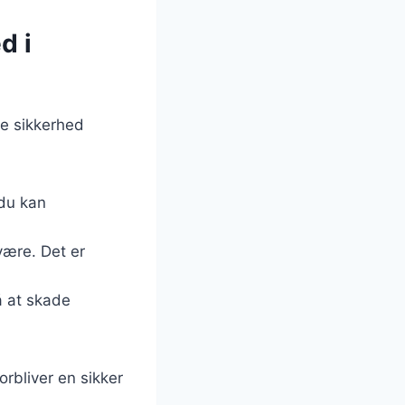
d i
ge sikkerhed
 du kan
være. Det er
å at skade
orbliver en sikker