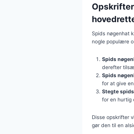
Opskrifter
hovedrett
Spids nøgenhat kan
nogle populære o
Spids nøgenh
derefter tils
Spids nøgenh
for at give e
Stegte spid
for en hurtig
Disse opskrifter 
gør den til en als