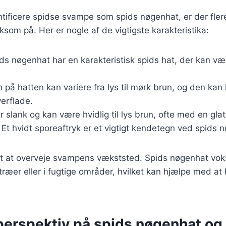
ntificere spidse svampe som spids nøgenhat, er der fle
om på. Her er nogle af de vigtigste karakteristika:
ids nøgenhat har en karakteristisk spids hat, der kan vær
n på hatten kan variere fra lys til mørk brun, og den kan 
verflade.
er slank og kan være hvidlig til lys brun, ofte med en gla
: Et hvidt sporeaftryk er et vigtigt kendetegn ved spids 
gt at overveje svampens vækststed. Spids nøgenhat voks
æer eller i fugtige områder, hvilket kan hjælpe med at
 perspektiv på spids nøgenhat og