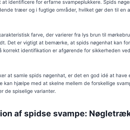
et at identificere for erfarne svampeplukkere. Spids nøg
ende træer og i fugtige områder, hvilket gør den til en a
rakteristisk farve, der varierer fra lys brun til mørkebr
idt. Det er vigtigt at bemærke, at spids nøgenhat kan f
å korrekt identifikation er afgørende for sikkerheden ve
ker at samle spids nøgenhat, er det en god idé at hav
e kan hjælpe med at skelne mellem de forskellige svamp
r de spiselige varianter.
tion af spidse svampe: Nøgletræk