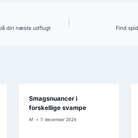
gation
på din næste udflugt
Find spi
Smagsnuancer i
forskellige svampe
Af
7. december 2024