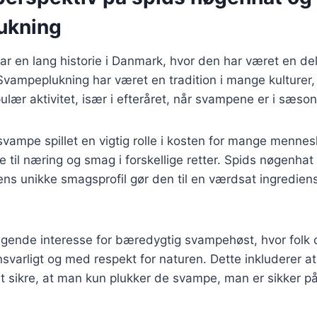
ukning
r en lang historie i Danmark, hvor den har været en del
 Svampeplukning har været en tradition i mange kulturer,
ulær aktivitet, især i efteråret, når svampene er i sæson
 svampe spillet en vigtig rolle i kosten for mange mennes
e til næring og smag i forskellige retter. Spids nøgenhat
ns unikke smagsprofil gør den til en værdsat ingredien
tigende interesse for bæredygtig svampehøst, hvor folk o
varligt og med respekt for naturen. Dette inkluderer a
t sikre, at man kun plukker de svampe, man er sikker på 