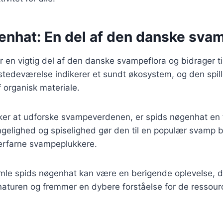
enhat: En del af den danske sva
 en vigtig del af den danske svampeflora og bidrager til
stedeværelse indikerer et sundt økosystem, og den spille
 organisk materiale.
ker at udforske svampeverdenen, er spids nøgenhat en
ngelighed og spiselighed gør den til en populær svamp 
erfarne svampeplukkere.
mle spids nøgenhat kan være en berigende oplevelse, d
turen og fremmer en dybere forståelse for de ressource