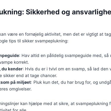
kning: Sikkerhed og ansvarlighe
n være en fornøjelig aktivitet, men det er vigtigt at ta
nogle tips til sikker svampeplukning:
mpeguide
: Hav altid en pålidelig svampeguide med, så
svampe korrekt.
, du kender
: Hvis du er i tvivl om en svamp, så lad den 
e sikker end at tage chancer.
om på miljøet
: Pluk kun det, du har brug for, og undg
res omgivelser.
tningslinjer kan hjælpe med at sikre, at svampeplukning f
vitet for alle.