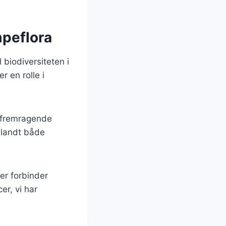
mpeflora
 biodiversiteten i
r en rolle i
 fremragende
blandt både
er forbinder
r, vi har