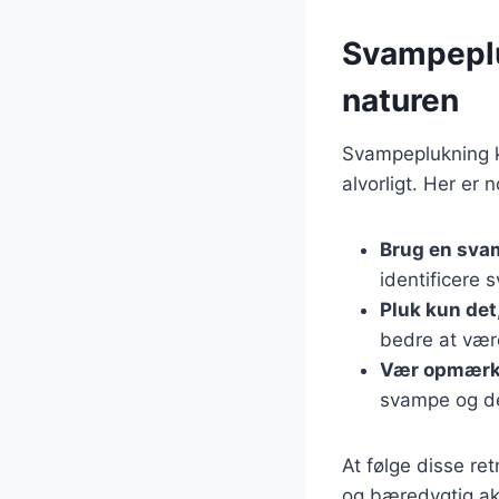
Svampeplu
naturen
Svampeplukning ka
alvorligt. Her er 
Brug en sva
identificere 
Pluk kun det
bedre at vær
Vær opmærks
svampe og de
At følge disse re
og bæredygtig akti