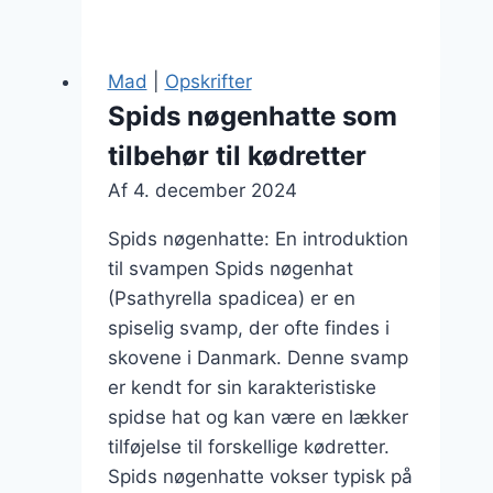
bedste
fund
i
Mad
|
Opskrifter
Danmark
Spids nøgenhatte som
tilbehør til kødretter
Af
4. december 2024
Spids nøgenhatte: En introduktion
til svampen Spids nøgenhat
(Psathyrella spadicea) er en
spiselig svamp, der ofte findes i
skovene i Danmark. Denne svamp
er kendt for sin karakteristiske
spidse hat og kan være en lækker
tilføjelse til forskellige kødretter.
Spids nøgenhatte vokser typisk på