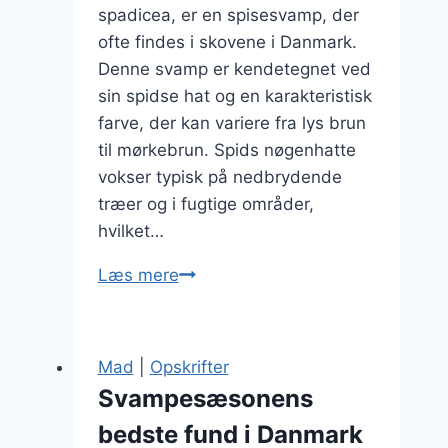
spadicea, er en spisesvamp, der
ofte findes i skovene i Danmark.
Denne svamp er kendetegnet ved
sin spidse hat og en karakteristisk
farve, der kan variere fra lys brun
til mørkebrun. Spids nøgenhatte
vokser typisk på nedbrydende
træer og i fugtige områder,
hvilket…
Spids
Læs mere
nøgenhatte
og
kål
Mad
|
Opskrifter
i
Svampesæsonens
wokretter
bedste fund i Danmark