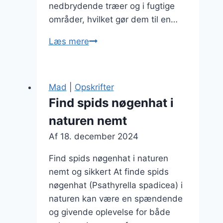
nedbrydende træer og i fugtige
områder, hvilket gør dem til en…
Spids
Læs mere
nøgenhatte
som
tilbehør
Mad
|
Opskrifter
til
Find spids nøgenhat i
kødretter
naturen nemt
Af
18. december 2024
Find spids nøgenhat i naturen
nemt og sikkert At finde spids
nøgenhat (Psathyrella spadicea) i
naturen kan være en spændende
og givende oplevelse for både