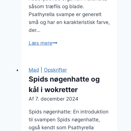
såsom træflis og blade.
Psathyrella svampe er generelt
små og har en karakteristisk farve,
der…
Spisesvamp
Læs mere
identifikation
af
psathyrella
Mad
|
Opskrifter
Spids nøgenhatte og
kål i wokretter
Af
7. december 2024
Spids nøgenhatte: En introduktion
til svampen Spids nøgenhatte,
også kendt som Psathyrella