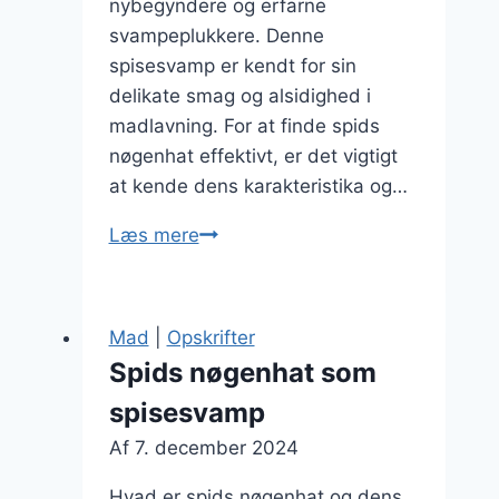
nybegyndere og erfarne
svampeplukkere. Denne
spisesvamp er kendt for sin
delikate smag og alsidighed i
madlavning. For at finde spids
nøgenhat effektivt, er det vigtigt
at kende dens karakteristika og…
Find
Læs mere
spids
nøgenhat
i
Mad
|
Opskrifter
naturen
Spids nøgenhat som
nemt
spisesvamp
Af
7. december 2024
Hvad er spids nøgenhat og dens