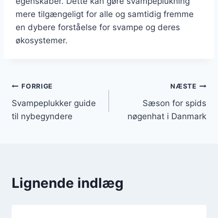
egenskaber. Dette kan gøre svampeplukning
mere tilgængeligt for alle og samtidig fremme
en dybere forståelse for svampe og deres
økosystemer.
Indlægsnavigation
FORRIGE
NÆSTE
Svampeplukker guide
Sæson for spids
til nybegyndere
nøgenhat i Danmark
Lignende indlæg