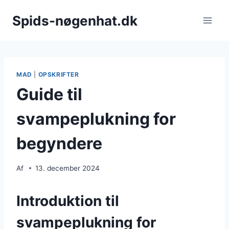
Fortsæt
Spids-nøgenhat.dk
til
indhold
MAD
|
OPSKRIFTER
Guide til
svampeplukning for
begyndere
Af
13. december 2024
Introduktion til
svampeplukning for